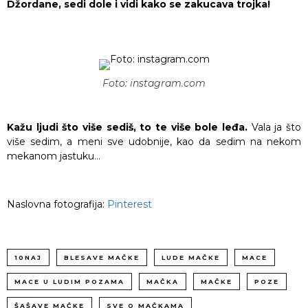
Džordane, sedi dole i vidi kako se zakucava trojka!
Foto: instagram.com
Kažu ljudi što više sediš, to te više bole leđa.
Vala ja što
više sedim, a meni sve udobnije, kao da sedim na nekom
mekanom jastuku…
Naslovna fotografija:
Pinterest
10NAJ
BLESAVE MAČKE
LUDE MAČKE
MACE
MACE U LUDIM POZAMA
MAČKA
MAČKE
POZE
ŠAŠAVE MAČKE
SVE O MAČKAMA