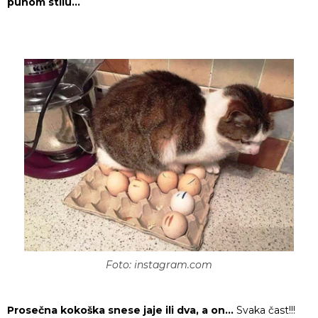
punom stilu…
Foto: instagram.com
Prosečna kokoška snese jaje ili dva, a on…
Svaka čast!!!