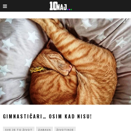
GIMNASTIČARI… OSIM KAD NISU!
SVE JE TO ŽIVOT
ZABAVA
ŽIVOTINJE