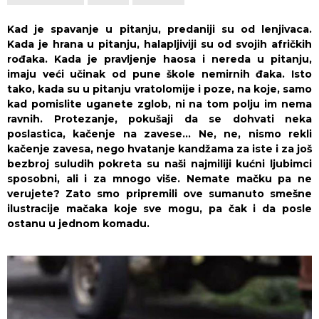
Kad je spavanje u pitanju, predaniji su od lenjivaca.
Kada je hrana u pitanju, halapljiviji su od svojih afričkih
rođaka. Kada je pravljenje haosa i nereda u pitanju,
imaju veći učinak od pune škole nemirnih đaka. Isto
tako, kada su u pitanju vratolomije i poze, na koje, samo
kad pomislite uganete zglob, ni na tom polju im nema
ravnih. Protezanje, pokušaji da se dohvati neka
poslastica, kačenje na zavese… Ne, ne, nismo rekli
kačenje zavesa, nego hvatanje kandžama za iste i za još
bezbroj suludih pokreta su naši najmiliji kućni ljubimci
sposobni, ali i za mnogo više. Nemate mačku pa ne
verujete? Zato smo pripremili ove sumanuto smešne
ilustracije mačaka koje sve mogu, pa čak i da posle
ostanu u jednom komadu.