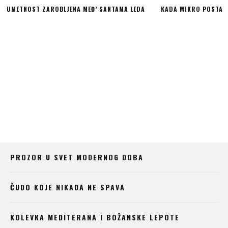
NTAMA LEDA
KADA MIKRO POSTANE GIGA!
ŠTA TE
PROZOR U SVET MODERNOG DOBA
ČUDO KOJE NIKADA NE SPAVA
KOLEVKA MEDITERANA I BOŽANSKE LEPOTE