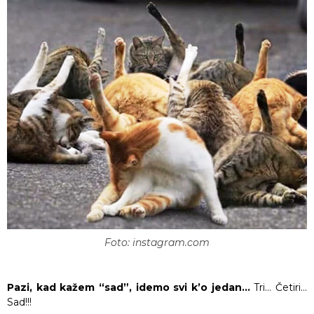
Foto: instagram.com
Pazi, kad kažem “sad”, idemo svi k’o jedan…
Tri… Četiri…
Sad!!!