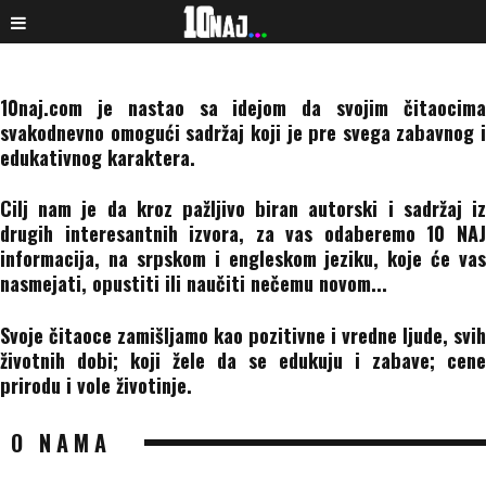
10naj.com je nastao sa idejom da svojim čitaocima
svakodnevno omogući sadržaj koji je pre svega zabavnog i
edukativnog karaktera.
Cilj nam je da kroz pažljivo biran autorski i sadržaj iz
drugih interesantnih izvora, za vas odaberemo 10 NAJ
informacija, na srpskom i engleskom jeziku, koje će vas
nasmejati, opustiti ili naučiti nečemu novom...
Svoje čitaoce zamišljamo kao pozitivne i vredne ljude, svih
životnih dobi; koji žele da se edukuju i zabave; cene
prirodu i vole životinje.
O NAMA