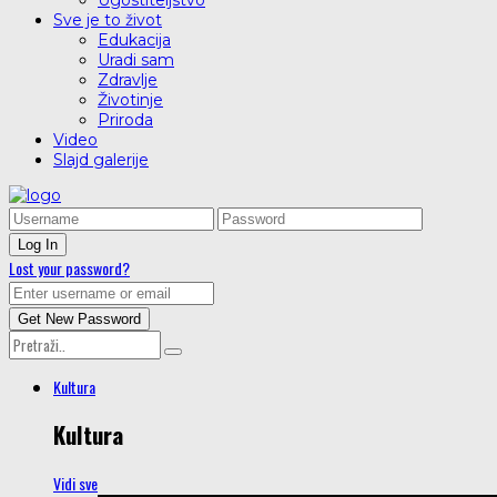
Ugostiteljstvo
Sve je to život
Edukacija
Uradi sam
Zdravlje
Životinje
Priroda
Video
Slajd galerije
Lost your password?
Kultura
Kultura
Vidi sve