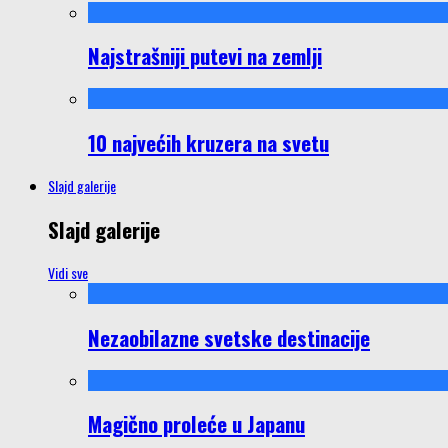
Najstrašniji putevi na zemlji
10 najvećih kruzera na svetu
Slajd galerije
Slajd galerije
Vidi sve
Nezaobilazne svetske destinacije
Magično proleće u Japanu