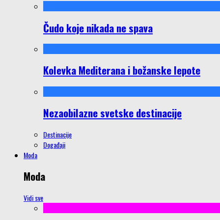
Čudo koje nikada ne spava
Kolevka Mediterana i božanske lepote
Nezaobilazne svetske destinacije
Destinacije
Događaji
Moda
Moda
Vidi sve