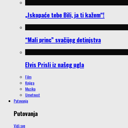
„Iskopaće tebe Bili, ja ti kažem“!
“Mali princ” svačijeg detinjstva
Elvis Prisli iz našeg ugla
Film
Knjiga
Muzika
Umetnost
Putovanja
Putovanja
Vidi sve