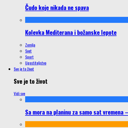
Čudo koje nikada ne spava
Kolevka Mediterana i božanske lepote
Zemlja
Svet
Sport
Ugostiteljstvo
Sve je to život
Sve je to život
Vidi sve
Sa mora na planinu za samo sat vremena – š