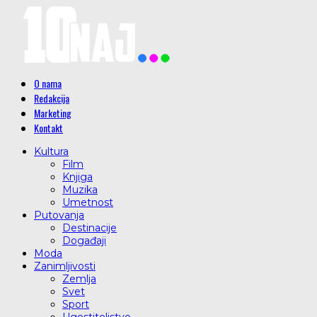
O nama
Redakcija
Marketing
Kontakt
Kultura
Film
Knjiga
Muzika
Umetnost
Putovanja
Destinacije
Događaji
Moda
Zanimljivosti
Zemlja
Svet
Sport