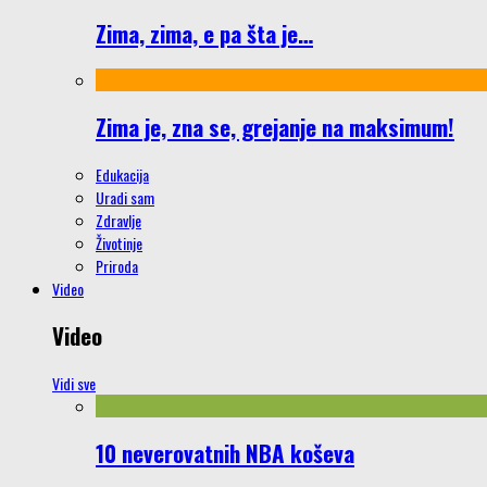
Zima, zima, e pa šta je…
Zima je, zna se, grejanje na maksimum!
Edukacija
Uradi sam
Zdravlje
Životinje
Priroda
Video
Video
Vidi sve
10 neverovatnih NBA koševa