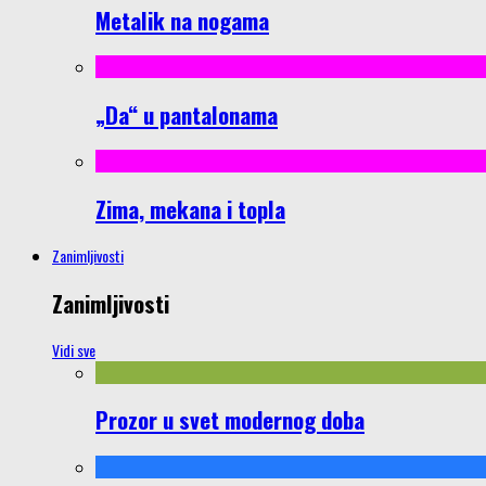
Metalik na nogama
„Da“ u pantalonama
Zima, mekana i topla
Zanimljivosti
Zanimljivosti
Vidi sve
Prozor u svet modernog doba