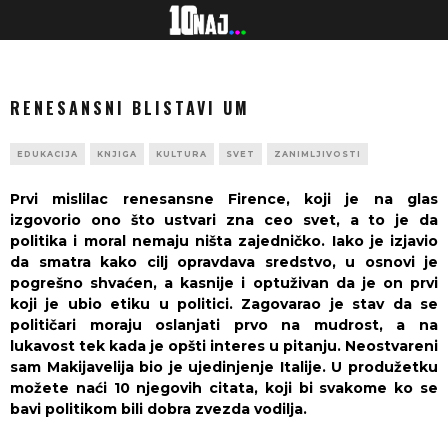
RENESANSNI BLISTAVI UM
EDUKACIJA
KNJIGA
KULTURA
SVET
ZANIMLJIVOSTI
Prvi mislilac renesansne Firence, koji je na glas
izgovorio ono što ustvari zna ceo svet, a to je da
politika i moral nemaju ništa zajedničko. Iako je izjavio
da smatra kako cilj opravdava sredstvo, u osnovi je
pogrešno shvaćen, a kasnije i optuživan da je on prvi
koji je ubio etiku u politici. Zagovarao je stav da se
političari moraju oslanjati prvo na mudrost, a na
lukavost tek kada je opšti interes u pitanju. Neostvareni
sam Makijavelija bio je ujedinjenje Italije. U produžetku
možete naći 10 njegovih citata, koji bi svakome ko se
bavi politikom bili dobra zvezda vodilja.