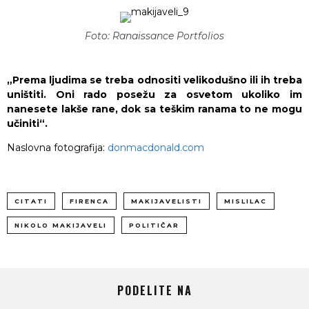
Foto: Ranaissance Portfolios
„Prema ljudima se treba odnositi velikodušno ili ih treba
uništiti. Oni rado posežu za osvetom ukoliko im
nanesete lakše rane, dok sa teškim ranama to ne mogu
učiniti“.
Naslovna fotografija:
donmacdonald.com
CITATI
FIRENCA
MAKIJAVELISTI
MISLILAC
NIKOLO MAKIJAVELI
POLITIČAR
PODELITE NA