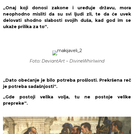
„Onaj koji donosi zakone i uređuje državu, mora
neophodno misliti da su svi ljudi zli, te da će uvek
delovati shodno slabosti svojih duša, kad god im se
ukaže prilika za to“.
Foto: DeviantArt – DivineWhirlwind
„Dato obećanje je bilo potreba prošlosti. Prekršena reč
je potreba sadašnjosti“.
„Gde postoji velika volja, tu ne postoje velike
prepreke“.