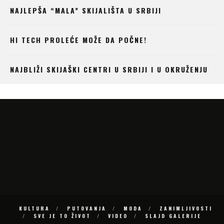
NAJLEPŠA “MALA” SKIJALIŠTA U SRBIJI
HI TECH PROLEĆE MOŽE DA POČNE!
NAJBLIŽI SKIJAŠKI CENTRI U SRBIJI I U OKRUŽENJU
KULTURA
PUTOVANJA
MODA
ZANIMLJIVOSTI
SVE JE TO ŽIVOT
VIDEO
SLAJD GALERIJE