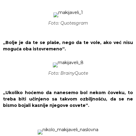
Foto: Quotesgram
„Bolje je da te se plaše, nego da te vole, ako već nisu
moguća oba istovremeno“.
Foto: BrainyQuote
„Ukoliko hoćemo da nanesemo bol nekom čoveku, to
treba biti učinjeno sa takvom ozbiljnošću, da se ne
bismo bojali kasnije njegove osvete“.