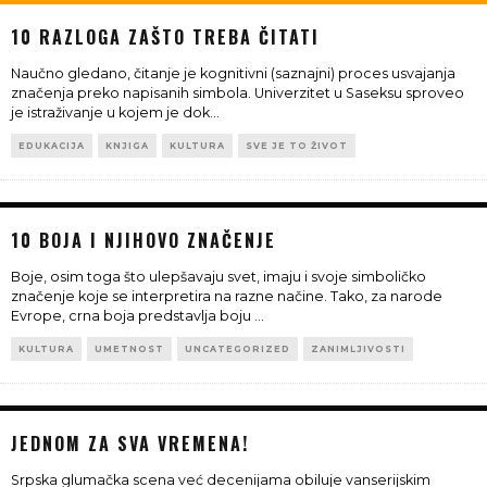
10 RAZLOGA ZAŠTO TREBA ČITATI
Naučno gledano, čitanje je kognitivni (saznajni) proces usvajanja
značenja preko napisanih simbola. Univerzitet u Saseksu sproveo
je istraživanje u kojem je dok
...
EDUKACIJA
KNJIGA
KULTURA
SVE JE TO ŽIVOT
10 BOJA I NJIHOVO ZNAČENJE
Boje, osim toga što ulepšavaju svet, imaju i svoje simboličko
značenje koje se interpretira na razne načine. Tako, za narode
Evrope, crna boja predstavlja boju
...
KULTURA
UMETNOST
UNCATEGORIZED
ZANIMLJIVOSTI
JEDNOM ZA SVA VREMENA!
Srpska glumačka scena već decenijama obiluje vanserijskim