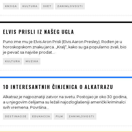
KNJIGA
KULTURA
SVET
ZANIMLJIVOSTI
ELVIS PRISLI IZ NAŠEG UGLA
Puno ime mu je Elvis Aron Prisli (Elvis Aaron Presley). Rođen je u
horoskopskom znaku jarca. „Kralj“, kako su ga popularno zvali, bio
je pevač sa najviše prodat
...
KULTURA
MUZIKA
10 INTERESANTNIH ČINJENICA O ALKATRAZU
Alkatraz je najpoznatiji zatvor na svetu. Postojao je oko 30 godina,
a u njegovim ćelijama su ležali najozloglašeniji američki kriminalci
svih vremena. Površina
...
DESTINACIJE
EDUKACIJA
FILM
ZANIMLJIVOSTI