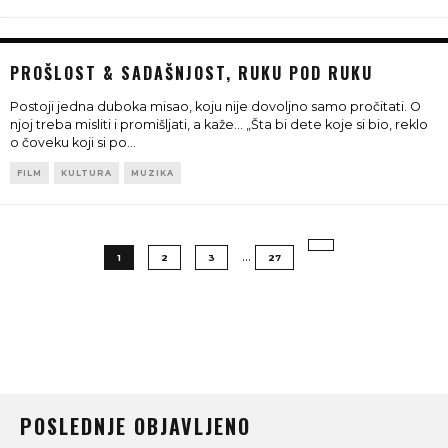
PROŠLOST & SADAŠNJOST, RUKU POD RUKU
Postoji jedna duboka misao, koju nije dovoljno samo pročitati. O
njoj treba misliti i promišljati, a kaže... „Šta bi dete koje si bio, reklo
o čoveku koji si po
...
FILM
KULTURA
MUZIKA
…
1
2
3
27
POSLEDNJE OBJAVLJENO