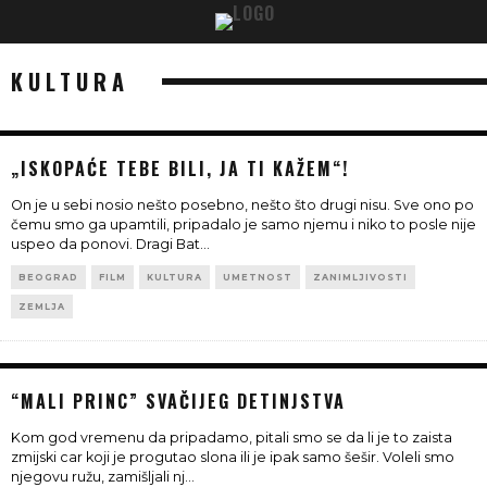
KULTURA
„ISKOPAĆE TEBE BILI, JA TI KAŽEM“!
On je u sebi nosio nešto posebno, nešto što drugi nisu. Sve ono po
čemu smo ga upamtili, pripadalo je samo njemu i niko to posle nije
uspeo da ponovi. Dragi Bat
...
BEOGRAD
FILM
KULTURA
UMETNOST
ZANIMLJIVOSTI
ZEMLJA
“MALI PRINC” SVAČIJEG DETINJSTVA
Kom god vremenu da pripadamo, pitali smo se da li je to zaista
zmijski car koji je progutao slona ili je ipak samo šešir. Voleli smo
njegovu ružu, zamišljali nj
...