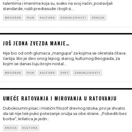
talentima i imenima koja su, svako na svoj način, postavljali
standarde, rušili predrasude i bojili si
...
BEOGRAD
FILM
KULTURA
ZANIMLJIVOSTI
ZEMLJA
JOŠ JEDNA ZVEZDA MANJE…
Nije bio od onih glumaca „mangupa“ za kojima se okretala čitava
čaršija. Bio je deo onog lepog, starog, kulturnog Beograda, za
kojim se danas čuju brojni nostal
...
BEOGRAD
FILM
KULTURA
SVET
ZANIMLJIVOSTI
UMEĆE RATOVANJA I MIROVANJA U RATOVANJU
Dubokoumni pisac i mistični filozof drevnog Istoka, prvi je shvatio
da rat nije tek puko potezanje oružja sa obe strane. „Pobediti bez
borbe“, krilatica je jedn
...
KNJIGA
KULTURA