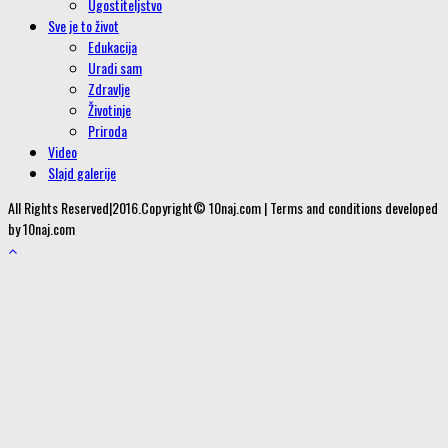
Ugostiteljstvo
Sve je to život
Edukacija
Uradi sam
Zdravlje
Životinje
Priroda
Video
Slajd galerije
All Rights Reserved|2016.Copyright© 10naj.com | Terms and conditions developed
by 10naj.com