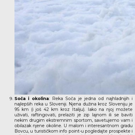
Soča i okolina
: Reka Soča je jedna od najhladnijih i
najlepših reka u Sloveniji. Njena dužina kroz Sloveniju je
95 km (i još 42 km kroz Italiju). Iako na njoj možete
uživati, raftingovati, prelaziti je zip lajnom ili se baviti
nekim drugim ekstremnim sportom, savetujemo vam i
obilazak njene okoline. U malom i interesantnom gradu
Bovcu, u turističkom info point-u pogledajte prospekte i