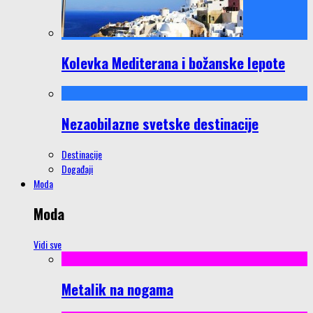
Kolevka Mediterana i božanske lepote
Nezaobilazne svetske destinacije
Destinacije
Događaji
Moda
Moda
Vidi sve
Metalik na nogama