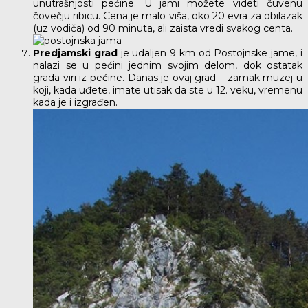
unutrašnjosti pećine. U jami možete videti čuvenu
čovečju ribicu. Cena je malo viša, oko 20 evra za obilazak
(uz vodiča) od 90 minuta, ali zaista vredi svakog centa.
Predjamski grad
je udaljen 9 km od Postojnske jame, i
nalazi se u pećini jednim svojim delom, dok ostatak
grada viri iz pećine. Danas je ovaj grad – zamak muzej u
koji, kada uđete, imate utisak da ste u 12. veku, vremenu
kada je i izgrađen.