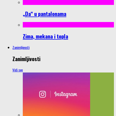
„Da“ u pantalonama
Zima, mekana i topla
Zanimljivosti
Zanimljivosti
Vidi sve