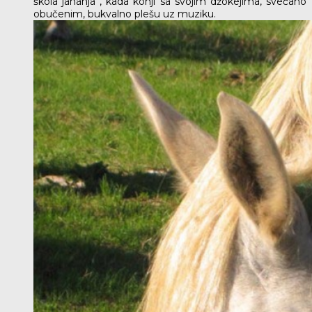
škola jahanja”, kada konji sa svojim džokejima, svečano
obučenim, bukvalno plešu uz muziku.