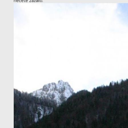
nećete zažaliti.