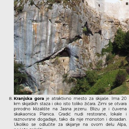
Kranjska gora
je atraktivno mesto za skijaše. Ima 20
km skijaških staza i oko isto toliko žičara. Zimi se otvara
prirodno klizalište na Jasna jezeru. Blizu je i čuvena
skakaonica Planica. Gradić nudi restorane, lokale i
raznovrsne događaje, tako da nije monoton i dosadan.
Ukoliko se odlučite za skijanje na ovom delu Alpa,