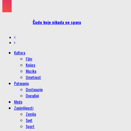
Čudo koje nikada ne spava
Kultura
Film
Knjiga
Muzika
Umetnost
Putovanja
Destinacije
Događaji
Moda
Zanimljivosti
Zemlja
Svet
Sport