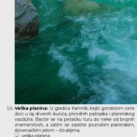
Velika planina:
Iz gradića Kamnik, kejbl gondolom ćete
doći u raj drvenih kućica, prirodnih pašnjaka i planinskog
vazduha. Bacite se na pešačku turu do neke od brojnih
znamenitosti, a zatim se zasitite poznatim planinskim,
slovenačkim jelom – štrukljima.