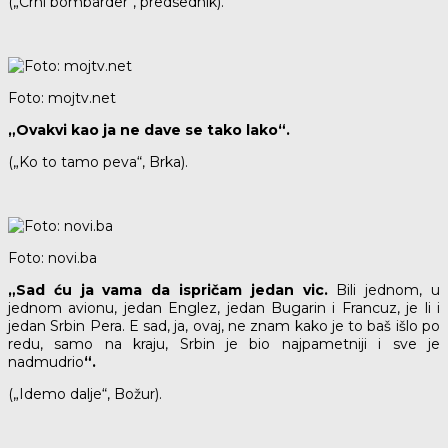
(„Crni bombarder“, predsednik).
Foto: mojtv.net
„Ovakvi kao ja ne dave se tako lako“.
(„Ko to tamo peva“, Brka).
Foto: novi.ba
„Sad ću ja vama da ispričam jedan vic.
Bili jednom, u
jednom avionu, jedan Englez, jedan Bugarin i Francuz, je li i
jedan Srbin Pera. E sad, ja, ovaj, ne znam kako je to baš išlo po
redu, samo na kraju, Srbin je bio najpametniji i sve je
nadmudrio
“.
(„Idemo dalje“, Božur).