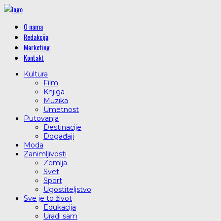
O nama
Redakcija
Marketing
Kontakt
Kultura
Film
Knjiga
Muzika
Umetnost
Putovanja
Destinacije
Događaji
Moda
Zanimljivosti
Zemlja
Svet
Sport
Ugostiteljstvo
Sve je to život
Edukacija
Uradi sam