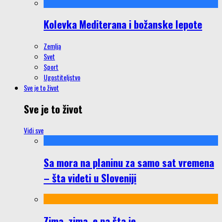
Kolevka Mediterana i božanske lepote
Zemlja
Svet
Sport
Ugostiteljstvo
Sve je to život
Sve je to život
Vidi sve
Sa mora na planinu za samo sat vremena
– šta videti u Sloveniji
Zima, zima, e pa šta je…