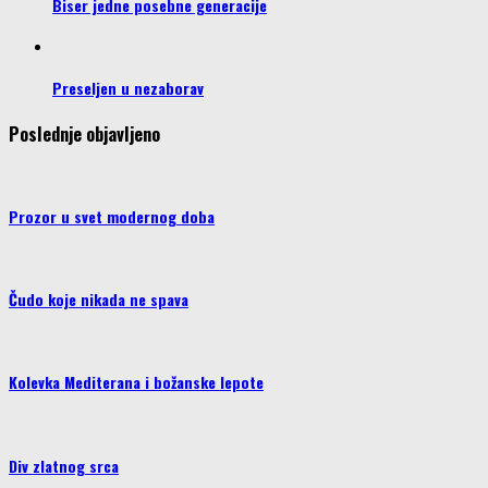
Biser jedne posebne generacije
Preseljen u nezaborav
Poslednje objavljeno
Prozor u svet modernog doba
Čudo koje nikada ne spava
Kolevka Mediterana i božanske lepote
Div zlatnog srca