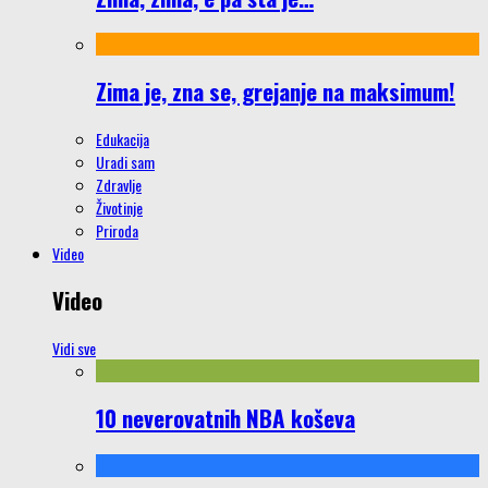
Zima je, zna se, grejanje na maksimum!
Edukacija
Uradi sam
Zdravlje
Životinje
Priroda
Video
Video
Vidi sve
10 neverovatnih NBA koševa