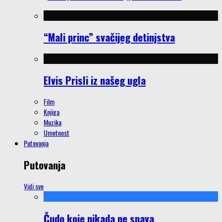
“Mali princ” svačijeg detinjstva
Elvis Prisli iz našeg ugla
Film
Knjiga
Muzika
Umetnost
Putovanja
Putovanja
Vidi sve
Čudo koje nikada ne spava