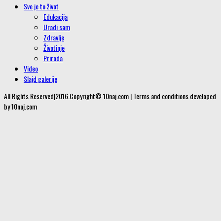
Sve je to život
Edukacija
Uradi sam
Zdravlje
Životinje
Priroda
Video
Slajd galerije
All Rights Reserved|2016.Copyright© 10naj.com | Terms and conditions developed
by 10naj.com