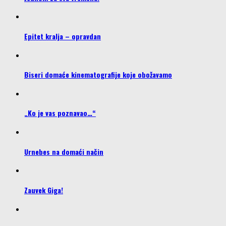
Epitet kralja – opravdan
Biseri domaće kinematografije koje obožavamo
„Ko je vas poznavao…“
Urnebes na domaći način
Zauvek Giga!