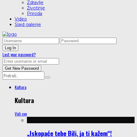
Zdravlje
Životinje
Priroda
Video
Slajd galerije
Lost your password?
Kultura
Kultura
Vidi sve
„Iskopaće tebe Bili, ja ti kažem“!