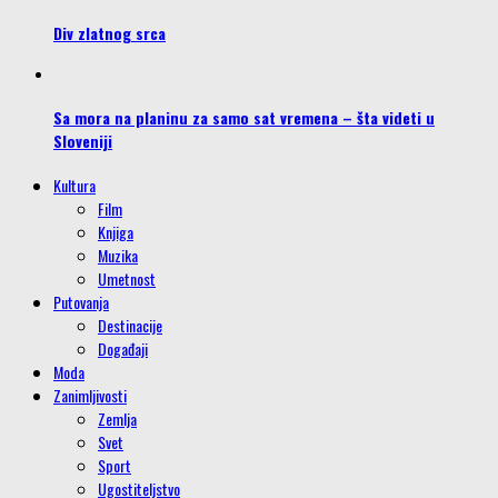
Div zlatnog srca
Sa mora na planinu za samo sat vremena – šta videti u
Sloveniji
Kultura
Film
Knjiga
Muzika
Umetnost
Putovanja
Destinacije
Događaji
Moda
Zanimljivosti
Zemlja
Svet
Sport
Ugostiteljstvo