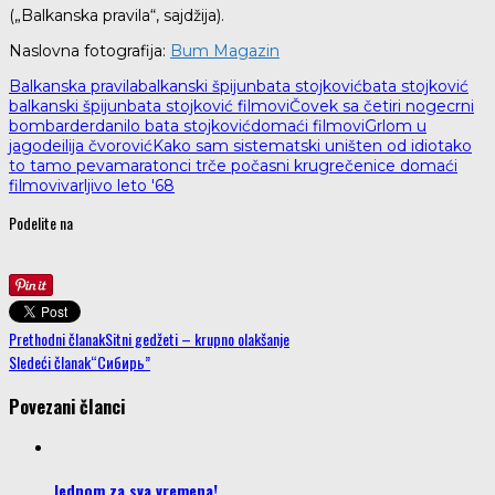
(„Balkanska pravila“, sajdžija).
Naslovna fotografija:
Bum Magazin
Balkanska pravila
balkanski špijun
bata stojković
bata stojković
balkanski špijun
bata stojković filmovi
Čovek sa četiri noge
crni
bombarder
danilo bata stojković
domaći filmovi
Grlom u
jagode
ilija čvorović
Kako sam sistematski uništen od idiota
ko
to tamo peva
maratonci trče počasni krug
rečenice domaći
filmovi
varljivo leto '68
Podelite na
Prethodni članak
Sitni gedžeti – krupno olakšanje
Sledeći članak
“Сибирь”
Povezani članci
Jednom za sva vremena!