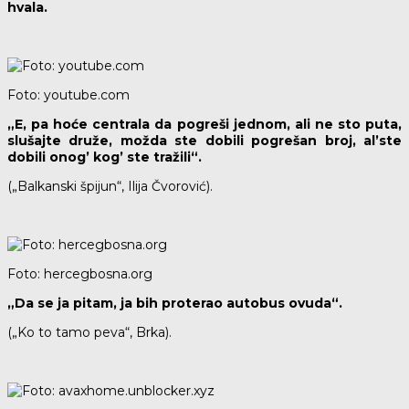
hvala.
Foto: youtube.com
„E, pa hoće centrala da pogreši jednom, ali ne sto puta,
slušajte druže, možda ste dobili pogrešan broj, al’ste
dobili onog’ kog’ ste tražili“.
(„Balkanski špijun“, Ilija Čvorović).
Foto: hercegbosna.org
„Da se ja pitam, ja bih proterao autobus ovuda“.
(„Ko to tamo peva“, Brka).