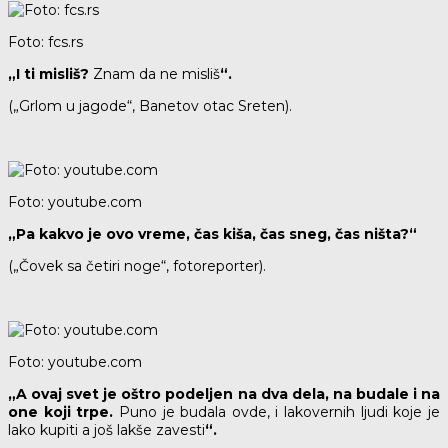
Foto: fcs.rs
„I ti misliš?
Znam da ne misliš
“.
(„Grlom u jagode“, Banetov otac Sreten).
Foto: youtube.com
„Pa kakvo je ovo vreme, čas kiša, čas sneg, čas ništa?“
(„Čovek sa četiri noge“, fotoreporter).
Foto: youtube.com
„A ovaj svet je oštro podeljen na dva dela, na budale i na
one koji trpe.
Puno je budala ovde, i lakovernih ljudi koje je
lako kupiti a još lakše zavesti
“.