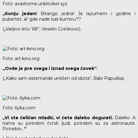
Foto: avaxhome.unblocker.xyz
„Konju jedan!
Bitango jedna! Ja razumem i godine i
pubertet, al’ gde nađe baš kumicu”!?
(„Varljivo leto ’68”, Veselin Cvetković).
Foto: art-kino.org
„Ovde je pre svega i iznad svega čovek“.
(„Kako sam sistematski uništen od idiota“, Babi Papuška).
Foto: 6yka.com
„Vi ste čeličan mladić, vi ćete daleko dogurati.
Daleko. A
nama su potrebni čvrsti ljudi, potrebni su za astronaute.
Potrebni…
“