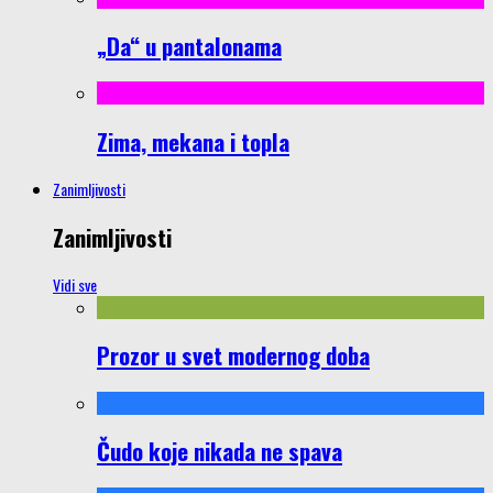
„Da“ u pantalonama
Zima, mekana i topla
Zanimljivosti
Zanimljivosti
Vidi sve
Prozor u svet modernog doba
Čudo koje nikada ne spava