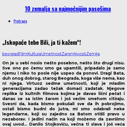
10 zemalja sa najmoćnijim pasošima
Pretraga
„Iskopaće tebe Bili, ja ti kažem“!
beograd
Film
Kultura
Umetnost
Zanimljivosti
Zemlja
On je u sebi nosio nešto posebno, nešto što drugi nisu.
Sve ono po čemu smo ga upamtili, pripadalo je samo
njemu i niko to posle nije uspeo da ponovi. Dragi Bata,
duh onog dobrog, starog Beograda, koga više nema, kao
ni njega. Virtuoz sedme umetnosti, koji je mladim
generacijama zadao težak domaći zadatak. Njegove
replike iz kultnih filmova kojima je davao lični pečat i
danas se sa istim žarom i još većim smehom citiraju.
Svesni da, kada bismo pokušali sve da ih pobrojimo,
ostali bismo budni do jutra, mi smo odabrali neke
legendarne, koji su zajedno sa Batom otišli pravo u
nezaborav. I jedini način na koji možemo da završimo
ovaj uvod… Danilo Stojkoviću, večna ti slava i još veća