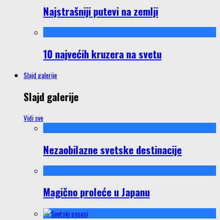
Najstrašniji putevi na zemlji
10 najvećih kruzera na svetu
Slajd galerije
Slajd galerije
Vidi sve
Nezaobilazne svetske destinacije
Magično proleće u Japanu