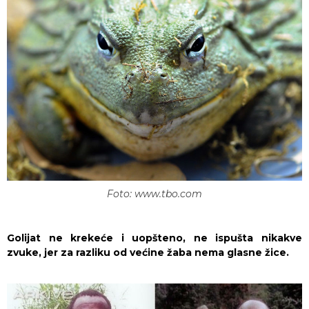
Foto: www.tbo.com
Golijat ne krekeće i uopšteno, ne ispušta nikakve
zvuke, jer za razliku od većine žaba nema glasne žice.