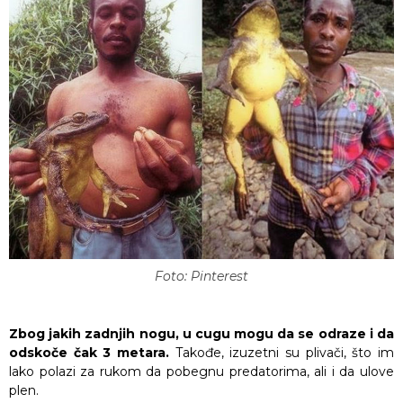
Foto: Pinterest
Zbog jakih zadnjih nogu, u cugu mogu da se odraze i da
odskoče čak 3 metara.
Takođe, izuzetni su plivači, što im
lako polazi za rukom da pobegnu predatorima, ali i da ulove
plen.