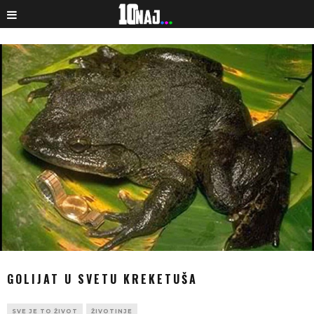
GOLIJAT U SVETU KREKETUŠA
SVE JE TO ŽIVOT
ŽIVOTINJE