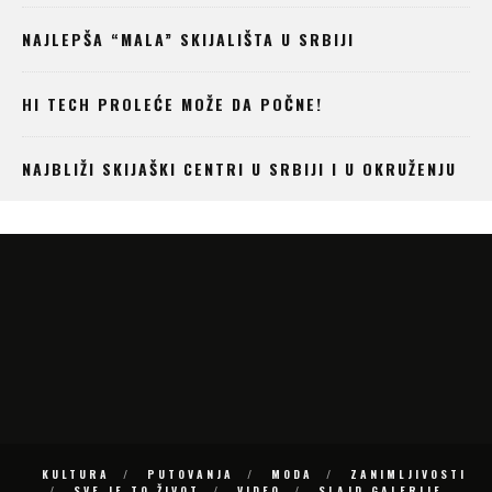
NAJLEPŠA “MALA” SKIJALIŠTA U SRBIJI
HI TECH PROLEĆE MOŽE DA POČNE!
NAJBLIŽI SKIJAŠKI CENTRI U SRBIJI I U OKRUŽENJU
KULTURA
PUTOVANJA
MODA
ZANIMLJIVOSTI
SVE JE TO ŽIVOT
VIDEO
SLAJD GALERIJE