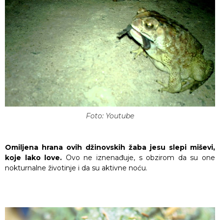
Foto: Youtube
Omiljena hrana ovih džinovskih žaba jesu slepi miševi,
koje lako love.
Ovo ne iznenađuje, s obzirom da su one
nokturnalne životinje i da su aktivne noću.