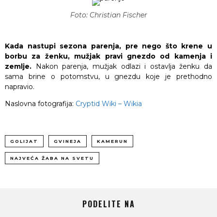
Foto: Christian Fischer
Kada nastupi sezona parenja, pre nego što krene u
borbu za ženku, mužjak pravi gnezdo od kamenja i
zemlje.
Nakon parenja, mužjak odlazi i ostavlja ženku da
sama brine o potomstvu, u gnezdu koje je prethodno
napravio.
Naslovna fotografija:
Cryptid Wiki – Wikia
GOLIJAT
GVINEJA
KAMERUN
NAJVEĆA ŽABA NA SVETU
PODELITE NA