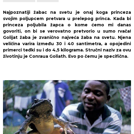
Najpoznatiji žabac na svetu je onaj koga princeza
svojim poljupcem pretvara u prelepog princa. Kada bi
princeza poljubila žapca o kome ćemo mi danas
govoriti, on bi se verovatno pretvorio u sumo rvača!
Golijat žaba je zvanično najveća žaba na svetu. Njena
veličina varira između 30 i 40 santimetra, a opojedini
primerci teđki su i do 4,5 kilograma. Stručni naziv za ovu
životinju je Conraua Goliath. Evo po čemu je specifična.