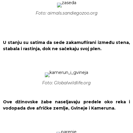
Foto: aimals.sandiegozoo.org
U stanju su satima da sede zakamuflirani između stena,
stabala i rastinja, dok ne sačekaju svoj plen.
Foto: Globalwildlife.org
Ove džinovske žabe naseljavaju predele oko reka i
vodopada dve afričke zemlje, Gvineje i Kameruna.