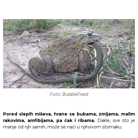
Foto: BubbleFeed
Pored slepih miševa, hrane se bubama, zmijama, malim
rakovima, amfibijama, pa čak i ribama.
Dakle, sve što je
manje od njh samih, može se naći u njihovom stomaku.