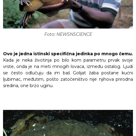
Foto: NEWSNSCIENCE
Ovo je jedna istinski specifična jedinka po mnogo čemu.
Kada je neka životinja po bilo kom parametru prvak svoje
vrste, onda je na meti mnogih lovaca, između ostalog. Ljudi
se često odlučuju da im baš Golijat žaba postane kućni
ljubimac, međutim, pošto zatočeništvo nije njihova prirodna
sredina, one brzo uginu.