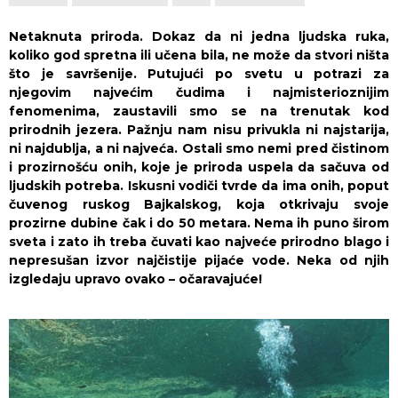
Netaknuta priroda. Dokaz da ni jedna ljudska ruka,
koliko god spretna ili učena bila, ne može da stvori ništa
što je savršenije. Putujući po svetu u potrazi za
njegovim najvećim čudima i najmisterioznijim
fenomenima, zaustavili smo se na trenutak kod
prirodnih jezera. Pažnju nam nisu privukla ni najstarija,
ni najdublja, a ni najveća. Ostali smo nemi pred čistinom
i prozirnošću onih, koje je priroda uspela da sačuva od
ljudskih potreba. Iskusni vodiči tvrde da ima onih, poput
čuvenog ruskog Bajkalskog, koja otkrivaju svoje
prozirne dubine čak i do 50 metara. Nema ih puno širom
sveta i zato ih treba čuvati kao najveće prirodno blago i
nepresušan izvor najčistije pijaće vode. Neka od njih
izgledaju upravo ovako – očaravajuće!