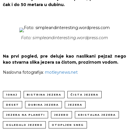
čak i do 50 metara u dubinu.
Foto: simpleandinteresting.wordpress.com
Na prvi pogled, pre deluje kao naslikani pejzaž nego
kao stvarna slika jezera sa čistom, prozirnom vodom.
Naslovna fotografija:
motleynews.net
10NAJ
BISTRINA JEZERA
ČISTA JEZERA
DESET
DUBINA JEZERA
JEZERA
JEZERA NA PLANETI
JEZERO
KRISTALNA JEZERA
OGLEDALO JEZERO
OTOPLJEN SNEG