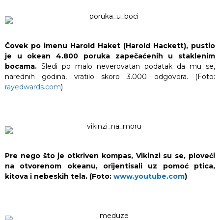
Čovek po imenu Harold Haket (Harold Hackett), pustio
je u okean 4.800 poruka zapečaćenih u staklenim
bocama.
Sledi po malo neverovatan podatak da mu se,
narednih godina, vratilo skoro 3.000 odgovora. (Foto:
rayedwards.com
)
Pre nego što je otkriven kompas, Vikinzi su se, ploveći
na otvorenom okeanu, orijentisali uz pomoć ptica,
kitova i nebeskih tela. (Foto:
www.youtube.com
)