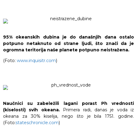
95% okeanskih dubina je do današnjih dana ostalo
potpuno netaknuto od strane ljudi, što znači da je
ogromna teritorija naše planete potpuno neistražena.
(Foto:
www.inquisitr.com
)
Naučnici su zabeležili lagani porast Ph vrednosti
(kiselosti) svih okeana.
Primera radi, danas je voda iz
okeana za 30% kiselija, nego što je bila 1751. godine.
(Foto:
stateschronicle.com
)