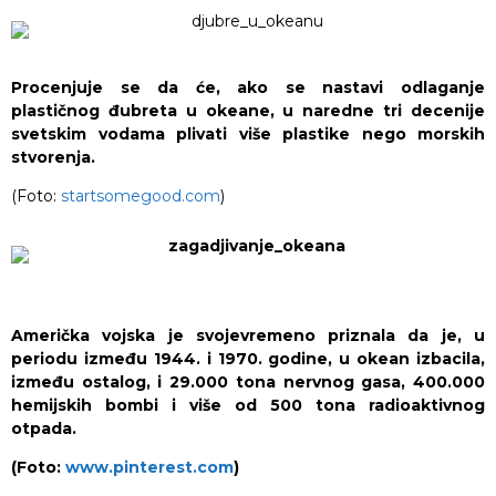
Procenjuje se da će, ako se nastavi odlaganje
plastičnog đubreta u okeane, u naredne tri decenije
svetskim vodama plivati više plastike nego morskih
stvorenja.
(Foto:
startsomegood.com
)
Američka vojska je svojevremeno priznala da je, u
periodu između 1944. i 1970. godine, u okean izbacila,
između ostalog, i 29.000 tona nervnog gasa, 400.000
hemijskih bombi i više od 500 tona radioaktivnog
otpada.
(Foto:
www.pinterest.com
)