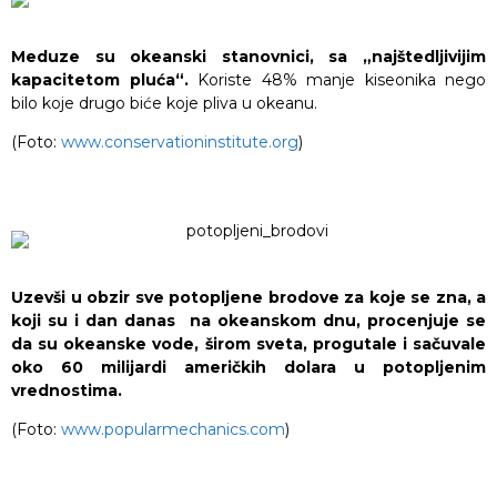
Meduze su okeanski stanovnici, sa „najštedljivijim
kapacitetom pluća“.
Koriste 48% manje kiseonika nego
bilo koje drugo biće koje pliva u okeanu.
(Foto:
www.conservationinstitute.org
)
Uzevši u obzir sve potopljene brodove za koje se zna, a
koji su i dan danas na okeanskom dnu, procenjuje se
da su okeanske vode, širom sveta, progutale i sačuvale
oko 60 milijardi američkih dolara u potopljenim
vrednostima.
(Foto:
www.popularmechanics.com
)