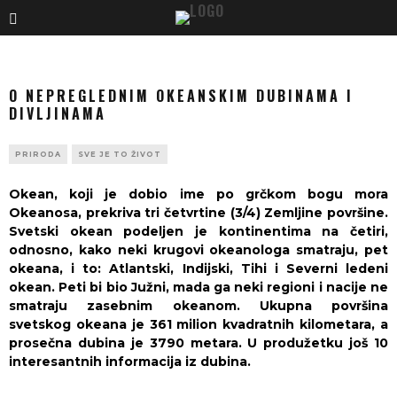
O NEPREGLEDNIM OKEANSKIM DUBINAMA I
DIVLJINAMA
PRIRODA
SVE JE TO ŽIVOT
Okean, koji je dobio ime po grčkom bogu mora
Okeanosa, prekriva tri četvrtine (3/4) Zemljine površine.
Svetski okean podeljen je kontinentima na četiri,
odnosno, kako neki krugovi okeanologa smatraju, pet
okeana, i to: Atlantski, Indijski, Tihi i Severni ledeni
okean. Peti bi bio Južni, mada ga neki regioni i nacije ne
smatraju zasebnim okeanom. Ukupna površina
svetskog okeana je 361 milion kvadratnih kilometara, a
prosečna dubina je 3790 metara. U produžetku još 10
interesantnih informacija iz dubina.