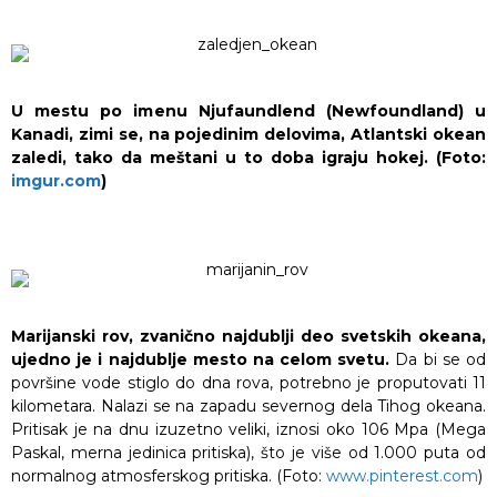
U mestu po imenu Njufaundlend (Newfoundland) u
Kanadi, zimi se, na pojedinim delovima, Atlantski okean
zaledi, tako da meštani u to doba igraju hokej. (Foto:
imgur.com
)
Marijanski rov, zvanično najdublji deo svetskih okeana,
ujedno je i najdublje mesto na celom svetu.
Da bi se od
površine vode stiglo do dna rova, potrebno je proputovati 11
kilometara. Nalazi se na zapadu severnog dela Tihog okeana.
Pritisak je na dnu izuzetno veliki, iznosi oko 106 Mpa (Mega
Paskal, merna jedinica pritiska), što je više od 1.000 puta od
normalnog atmosferskog pritiska. (Foto:
www.pinterest.com
)