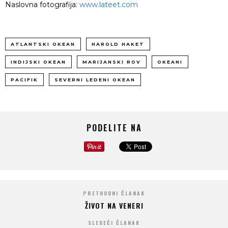
Naslovna fotografija:
www.lateet.com
ATLANTSKI OKEAN
HAROLD HAKET
INDIJSKI OKEAN
MARIJANSKI ROV
OKEANI
PACIFIK
SEVERNI LEDENI OKEAN
PODELITE NA
PRETHODNI ČLANAK
ŽIVOT NA VENERI
SLEDEĆI ČLANAK