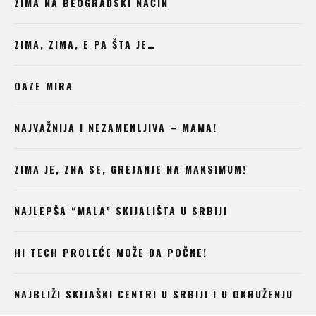
ZIMA NA BEOGRADSKI NAČIN
ZIMA, ZIMA, E PA ŠTA JE…
OAZE MIRA
NAJVAŽNIJA I NEZAMENLJIVA – MAMA!
ZIMA JE, ZNA SE, GREJANJE NA MAKSIMUM!
NAJLEPŠA “MALA” SKIJALIŠTA U SRBIJI
HI TECH PROLEĆE MOŽE DA POČNE!
NAJBLIŽI SKIJAŠKI CENTRI U SRBIJI I U OKRUŽENJU