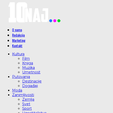
O nama
Redakcija
Marketing
Kontakt
Kultura
Film
Knjiga
Muzika
Umetnost
Putovanja
Destinacije
Događaji
Moda
Zanimljivosti
Zemlja
Svet
Sport