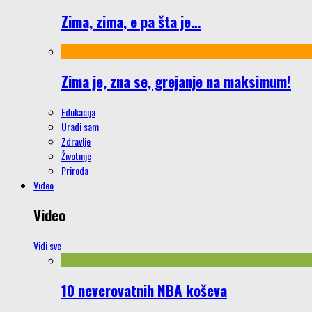
Zima, zima, e pa šta je…
Zima je, zna se, grejanje na maksimum!
Edukacija
Uradi sam
Zdravlje
Životinje
Priroda
Video
Video
Vidi sve
10 neverovatnih NBA koševa