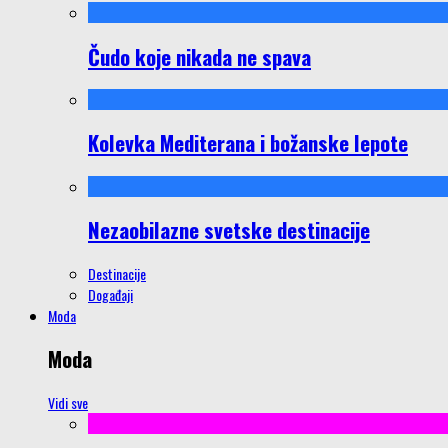
Čudo koje nikada ne spava
Kolevka Mediterana i božanske lepote
Nezaobilazne svetske destinacije
Destinacije
Događaji
Moda
Moda
Vidi sve