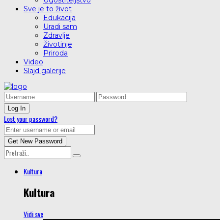
Ugostiteljstvo
Sve je to život
Edukacija
Uradi sam
Zdravlje
Životinje
Priroda
Video
Slajd galerije
Lost your password?
Kultura
Kultura
Vidi sve