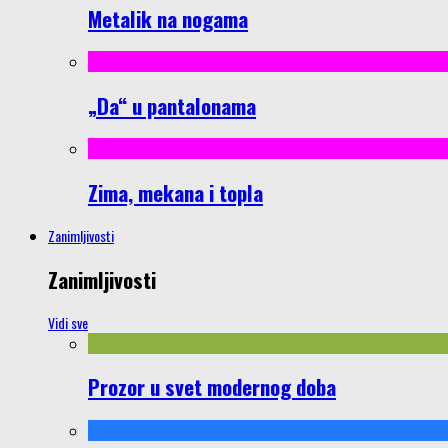
Metalik na nogama
„Da“ u pantalonama
Zima, mekana i topla
Zanimljivosti
Zanimljivosti
Vidi sve
Prozor u svet modernog doba