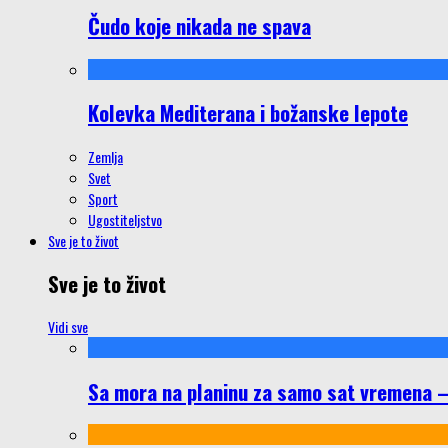
Čudo koje nikada ne spava
Kolevka Mediterana i božanske lepote
Zemlja
Svet
Sport
Ugostiteljstvo
Sve je to život
Sve je to život
Vidi sve
Sa mora na planinu za samo sat vremena – š