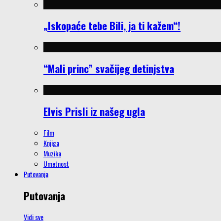
„Iskopaće tebe Bili, ja ti kažem“!
“Mali princ” svačijeg detinjstva
Elvis Prisli iz našeg ugla
Film
Knjiga
Muzika
Umetnost
Putovanja
Putovanja
Vidi sve