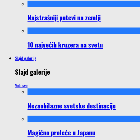
Najstrašniji putevi na zemlji
10 najvećih kruzera na svetu
Slajd galerije
Slajd galerije
Vidi sve
Nezaobilazne svetske destinacije
Magično proleće u Japanu