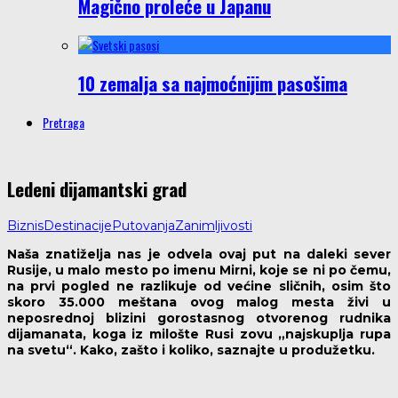
Magično proleće u Japanu
10 zemalja sa najmoćnijim pasošima
Pretraga
Ledeni dijamantski grad
Biznis
Destinacije
Putovanja
Zanimljivosti
Naša znatiželja nas je odvela ovaj put na daleki sever
Rusije, u malo mesto po imenu Mirni, koje se ni po čemu,
na prvi pogled ne razlikuje od većine sličnih, osim što
skoro 35.000 meštana ovog malog mesta živi u
neposrednoj blizini gorostasnog otvorenog rudnika
dijamanata, koga iz milošte Rusi zovu „najskuplja rupa
na svetu“. Kako, zašto i koliko, saznajte u produžetku.