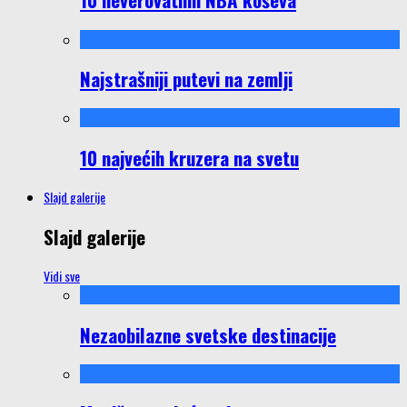
Najstrašniji putevi na zemlji
10 najvećih kruzera na svetu
Slajd galerije
Slajd galerije
Vidi sve
Nezaobilazne svetske destinacije