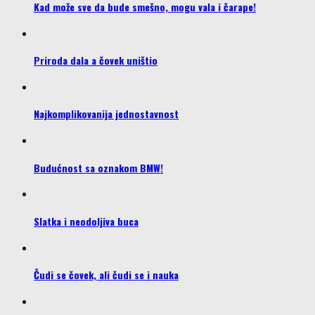
Kad može sve da bude smešno, mogu vala i čarape!
Priroda dala a čovek uništio
Najkomplikovanija jednostavnost
Budućnost sa oznakom BMW!
Slatka i neodoljiva buca
Čudi se čovek, ali čudi se i nauka