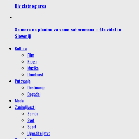
Div zlatnog srca
Sa mora na planinu za samo sat vremena – šta videti u
Sloveniji
Kultura
Film
Knjiga
Muzika
Umetnost
Putovanja
Destinacije
Događaji
Moda
Zanimljivosti
Zemlja
Svet
Sport
Ugostiteljstvo