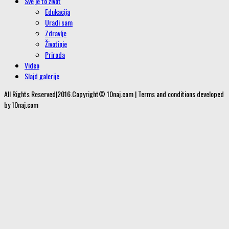
Sve je to život
Edukacija
Uradi sam
Zdravlje
Životinje
Priroda
Video
Slajd galerije
All Rights Reserved|2016.Copyright© 10naj.com | Terms and conditions developed
by 10naj.com