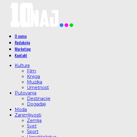
O nama
Redakcija
Marketing
Kontakt
Kultura
Film
Knjiga
Muzika
Umetnost
Putovanja
Destinacije
Događaji
Moda
Zanimljivosti
Zemlja
Svet
Sport