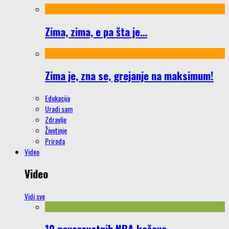
Zima, zima, e pa šta je…
Zima je, zna se, grejanje na maksimum!
Edukacija
Uradi sam
Zdravlje
Životinje
Priroda
Video
Video
Vidi sve
10 neverovatnih NBA koševa