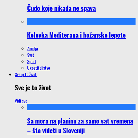
Čudo koje nikada ne spava
Kolevka Mediterana i božanske lepote
Zemlja
Svet
Sport
Ugostiteljstvo
Sve je to život
Sve je to život
Vidi sve
Sa mora na planinu za samo sat vremena
– šta videti u Sloveniji