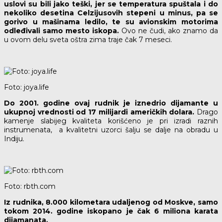
uslovi su bili jako teški, jer se temperatura spuštala i do
nekoliko desetina Celzijusovih stepeni u minus, pa se
gorivo u mašinama ledilo, te su avionskim motorima
odleđivali samo mesto iskopa.
Ovo ne čudi, ako znamo da
u ovom delu sveta oštra zima traje čak 7 meseci.
Foto: joya.life
Do 2001. godine ovaj rudnik je iznedrio dijamante u
ukupnoj vrednosti od 17 milijardi američkih dolara.
Drago
kamenje slabijeg kvaliteta korišćeno je pri izradi raznih
instrumenata, a kvalitetni uzorci šalju se dalje na obradu u
Indiju.
Foto: rbth.com
Iz rudnika, 8.000 kilometara udaljenog od Moskve, samo
tokom 2014. godine iskopano je čak 6 miliona karata
dijamanata.