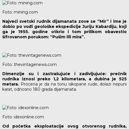
Foto: mining.com
Najveći svetski rudnik dijamanata zove se “Mir” i ime je
dobio po vođi geološke ekspedicije Juriju Kabardiju, koji
ga je 1955. godine otkrio i tom prilikom obavestio
šifrovanom porukom: “Pušim lili mira”.
Foto: thevintagenews.com
Dimenzije su i zastrašujuće i zadivljujuće: prečnik
rudnika iznosi preko 1,2 kilometara, a dubina je 525
metara.
Procena je da na tonu iskopane rude, dolazi nepuni
karat, odnosno 180 grada dijamanata.
Foto: idexonline.com
Od početka eksploatacije ovog otvorenog rudnika,