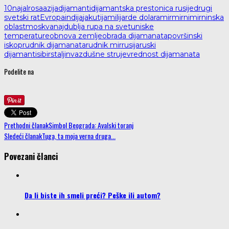
10naj
alrosa
azija
dijamanti
dijamantska prestonica rusije
drugi
svetski rat
Evropa
indija
jakutija
milijarde dolara
mir
mirni
mirninska
oblast
moskva
najdublja rupa na svetu
niske
temperature
obnova zemlje
obrada dijamanata
površinski
iskop
rudnik dijamanata
rudnik mir
rusija
ruski
dijamanti
sibir
staljin
vazdušne struje
vrednost dijamanata
Podelite na
Prethodni članak
Simbol Beograda: Avalski toranj
Sledeći članak
Tuga, ta moja verna druga...
Povezani članci
Da li biste ih smeli preći? Peške ili autom?