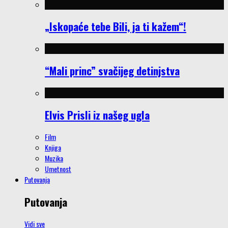
„Iskopaće tebe Bili, ja ti kažem“!
“Mali princ” svačijeg detinjstva
Elvis Prisli iz našeg ugla
Film
Knjiga
Muzika
Umetnost
Putovanja
Putovanja
Vidi sve