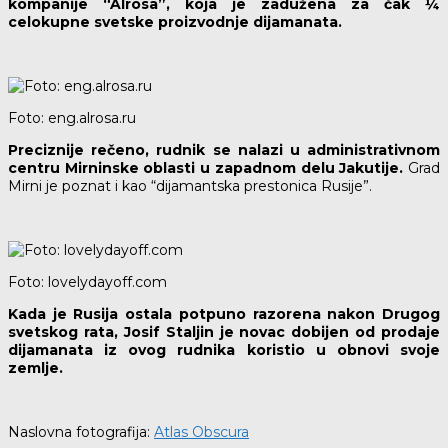
kompanije “Alrosa”, koja je zadužena za čak ¼
celokupne svetske proizvodnje dijamanata.
Foto: eng.alrosa.ru
Preciznije rečeno, rudnik se nalazi u administrativnom
centru Mirninske oblasti u zapadnom delu Jakutije.
Grad
Mirni je poznat i kao “dijamantska prestonica Rusije”.
Foto: lovelydayoff.com
Kada je Rusija ostala potpuno razorena nakon Drugog
svetskog rata, Josif Staljin je novac dobijen od prodaje
dijamanata iz ovog rudnika koristio u obnovi svoje
zemlje.
Naslovna fotografija:
Atlas Obscura