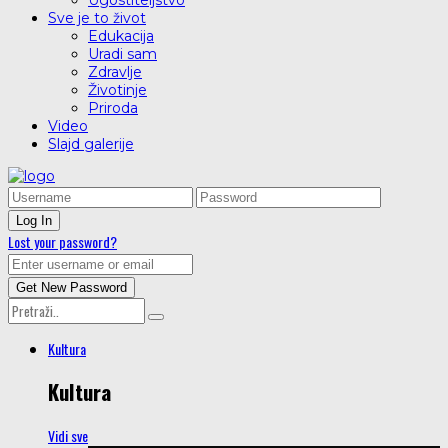
Ugostiteljstvo
Sve je to život
Edukacija
Uradi sam
Zdravlje
Životinje
Priroda
Video
Slajd galerije
Lost your password?
Kultura
Kultura
Vidi sve