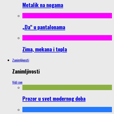
Metalik na nogama
„Da“ u pantalonama
Zima, mekana i topla
Zanimljivosti
Zanimljivosti
Vidi sve
Prozor u svet modernog doba