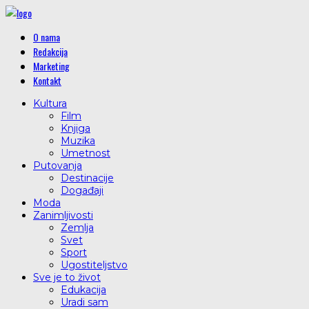
O nama
Redakcija
Marketing
Kontakt
Kultura
Film
Knjiga
Muzika
Umetnost
Putovanja
Destinacije
Događaji
Moda
Zanimljivosti
Zemlja
Svet
Sport
Ugostiteljstvo
Sve je to život
Edukacija
Uradi sam