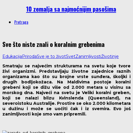
10 zemalja sa najmoćnijim pasošima
Pretraga
Sve što niste znali o koralnim grebenima
Edukacija
Priroda
Sve je to život
Svet
Zanimljivosti
Životinje
Smatraju se najvećim strukturama na svetu koje tvore
živi organizmi. Predstavljaju životne zajednice raznih
organizama kao što su brojne vrste sunđera, školjki i
drugih bodljokožaca. Na Maldivima postoje koralni
grebeni koji se dižu više od 2.000 metara u visinu sa
morskog dna. Najveći na svetu je Veliki koralni greben,
koji se nalazi blizu Kvinslenda (Queensland), na
severoistoku Australije. Prostire se oko 2.000 kilometara
u dužinu i može se uočiti čak i iz svemira. Evo još
zanimljivosti koje smo vam pripremili.