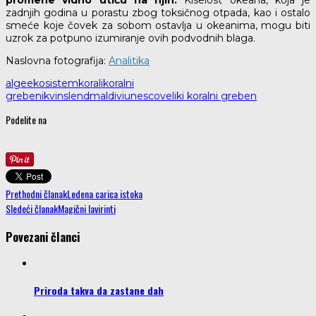
promene vidno utiču na njih.
Kiselost okeana, koja je
zadnjih godina u porastu zbog toksičnog otpada, kao i ostalo
smeće koje čovek za sobom ostavlja u okeanima, mogu biti
uzrok za potpuno izumiranje ovih podvodnih blaga.
Naslovna fotografija:
Analitika
alge
ekosistem
korali
koralni
grebeni
kvinslend
maldivi
unesco
veliki koralni greben
Podelite na
Prethodni članak
Ledena carica istoka
Sledeći članak
Magični lavirinti
Povezani članci
Priroda takva da zastane dah