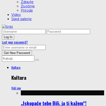
Zdravlje
Životinje
Priroda
Video
Slajd galerije
Lost your password?
Kultura
Kultura
Vidi sve
„Iskopaće tebe Bili, ja ti kažem“!