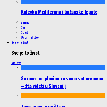
Kolevka Mediterana i božanske lepote
Zemlja
Svet
Sport
Ugostiteljstvo
Sve je to život
Sve je to život
Vidi sve
Sa mora na planinu za samo sat vremena
– šta videti u Sloveniji
Zima, zima, e pa šta je…