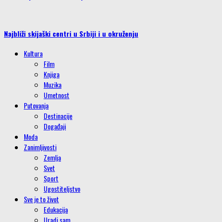
Najbliži skijaški centri u Srbiji i u okruženju
Kultura
Film
Knjiga
Muzika
Umetnost
Putovanja
Destinacije
Događaji
Moda
Zanimljivosti
Zemlja
Svet
Sport
Ugostiteljstvo
Sve je to život
Edukacija
Uradi sam