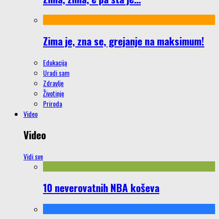
Zima je, zna se, grejanje na maksimum!
Edukacija
Uradi sam
Zdravlje
Životinje
Priroda
Video
Video
Vidi sve
10 neverovatnih NBA koševa