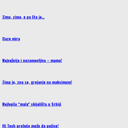
Zima, zima, e pa šta je…
Oaze mira
Najvažnija i nezamenljiva – mama!
Zima je, zna se, grejanje na maksimum!
Najlepša “mala” skijališta u Srbiji
Hi Tech proleće može da počne!