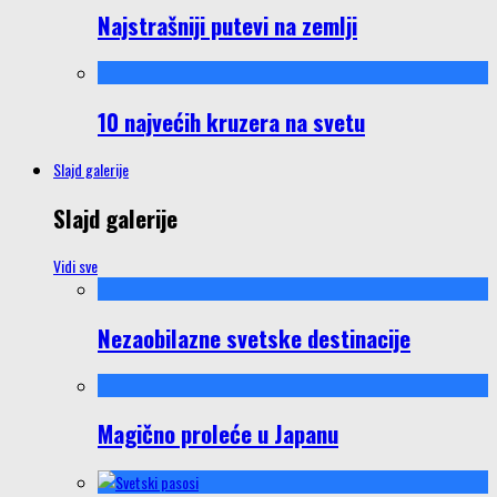
Najstrašniji putevi na zemlji
10 najvećih kruzera na svetu
Slajd galerije
Slajd galerije
Vidi sve
Nezaobilazne svetske destinacije
Magično proleće u Japanu