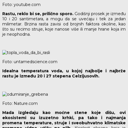
Foto: youtube.com
Rastu, reklo bi se, prilično sporo.
Godišnji prosek je između
10 i 20 santimetara, a mogu da se uvećaju i tek za jedan
milimetar. Brzina rasta zavisi od brojnih faktora okoline, kao
što su recimo struje, koje nanose više ili manje hrane koja im
je neophodna.
Foto: untamedscience.com
Idealna temperatura voda, u kojoj najbolje i najbrže
rastu je između 20 i 27 stepena Celzijusovih.
Foto: Nature.com
Mada izgledaju kao moćne stene koje dišu, ovi
ekosistemi su izuzetno krhki, pa tako i najmanja
promena temperature, struje i sveobuhvatno klimatske