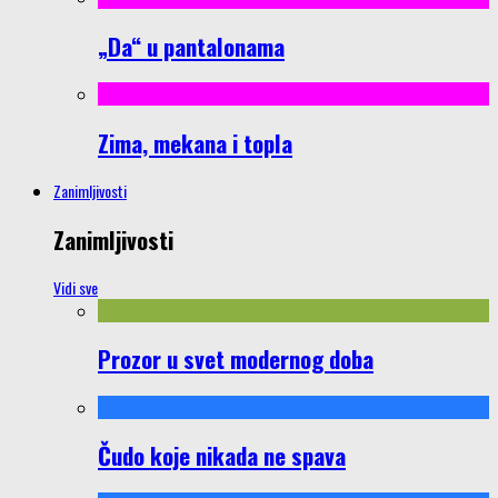
„Da“ u pantalonama
Zima, mekana i topla
Zanimljivosti
Zanimljivosti
Vidi sve
Prozor u svet modernog doba
Čudo koje nikada ne spava