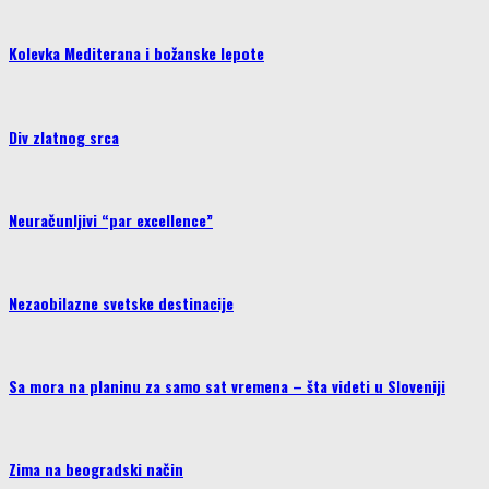
Kolevka Mediterana i božanske lepote
Div zlatnog srca
Neuračunljivi “par excellence”
Nezaobilazne svetske destinacije
Sa mora na planinu za samo sat vremena – šta videti u Sloveniji
Zima na beogradski način