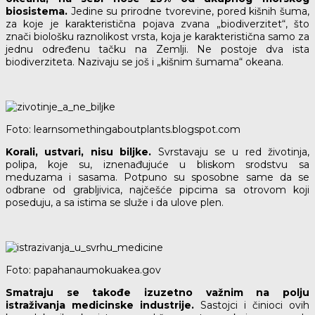
biosistema.
Jedine su prirodne tvorevine, pored kišnih šuma,
za koje je karakteristična pojava zvana „biodiverzitet“, što
znači biološku raznolikost vrsta, koja je karakteristična samo za
jednu određenu tačku na Zemlji. Ne postoje dva ista
biodiverziteta. Nazivaju se još i „kišnim šumama“ okeana.
Foto: learnsomethingaboutplants.blogspot.com
Korali, ustvari, nisu biljke.
Svrstavaju se u red životinja,
polipa, koje su, iznenađujuće u bliskom srodstvu sa
meduzama i sasama. Potpuno su sposobne same da se
odbrane od grabljivica, najčešće pipcima sa otrovom koji
poseduju, a sa istima se služe i da ulove plen.
Foto: papahanaumokuakea.gov
Smatraju se takođe izuzetno važnim na polju
istraživanja medicinske industrije.
Sastojci i činioci ovih