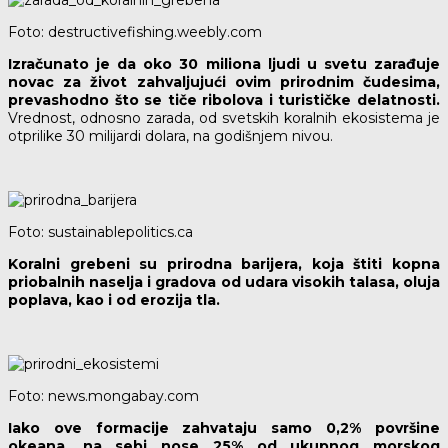
Foto: destructivefishing.weebly.com
Izračunato je da oko 30 miliona ljudi u svetu zarađuje
novac za život zahvaljujući ovim prirodnim čudesima,
prevashodno što se tiče ribolova i turističke delatnosti.
Vrednost, odnosno zarada, od svetskih koralnih ekosistema je
otprilike 30 milijardi dolara, na godišnjem nivou.
Foto: sustainablepolitics.ca
Koralni grebeni su prirodna barijera, koja štiti kopna
priobalnih naselja i gradova od udara visokih talasa, oluja
poplava, kao i od erozija tla.
Foto: news.mongabay.com
Iako ove formacije zahvataju samo 0,2% površine
okeana, na sebi nose 25% od ukupnog morskog