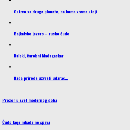
Ostrvo sa druge planete, na kome vreme stoji
Bajkalsko jezero – rusko čudo
Daleki, čarobni Madagaskar
Kada priroda uzvrati udarac…
Prozor u svet modernog doba
Čudo koje nikada ne spava