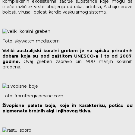
kompleksnih ekosistema sadrže supstance koje mogu da
izleče različite vrste oboljenja od raka, artritisa, Alchajmerove
bolesti, virusa i bolesti kardio vaskularnog sistema.
Foto: skywatch-media.com
Veliki australijski koralni greben je na spisku prirodnih
dobara koja su pod zaštitom UNESCO-a i to od 2007.
godine.
Ovaj greben zapravo čini 900 manjih koralnih
grebena.
Foto: fromthegrapevine.com
Živopisne palete boja, koje ih karakterišu, potiču od
pigmenata brojnih algi i njihovog tkiva.