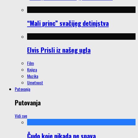
“Mali princ” svačijeg detinjstva
Elvis Prisli iz našeg ugla
Film
Knjiga
Muzika
Umetnost
Putovanja
Putovanja
Vidi sve
Čudo koje nikada ne spava