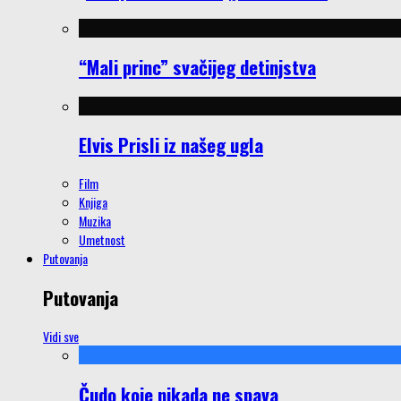
“Mali princ” svačijeg detinjstva
Elvis Prisli iz našeg ugla
Film
Knjiga
Muzika
Umetnost
Putovanja
Putovanja
Vidi sve
Čudo koje nikada ne spava