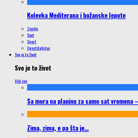
Kolevka Mediterana i božanske lepote
Zemlja
Svet
Sport
Ugostiteljstvo
Sve je to život
Sve je to život
Vidi sve
Sa mora na planinu za samo sat vremena – š
Zima, zima, e pa šta je…