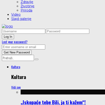
Zdravlje
Životinje
Priroda
Video
Slajd galerije
Lost your password?
Kultura
Kultura
Vidi sve
„Iskopaće tebe Bili, ja ti kažem“!