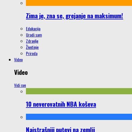
Zima je, zna se, grejanje na maksimum!
Edukacija
Uradi sam
Zdravlje
Životinje
Priroda
Video
Video
Vidi sve
10 neverovatnih NBA koševa
Najstrašniji putevi na zemlji