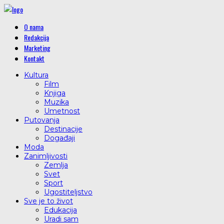
O nama
Redakcija
Marketing
Kontakt
Kultura
Film
Knjiga
Muzika
Umetnost
Putovanja
Destinacije
Događaji
Moda
Zanimljivosti
Zemlja
Svet
Sport
Ugostiteljstvo
Sve je to život
Edukacija
Uradi sam