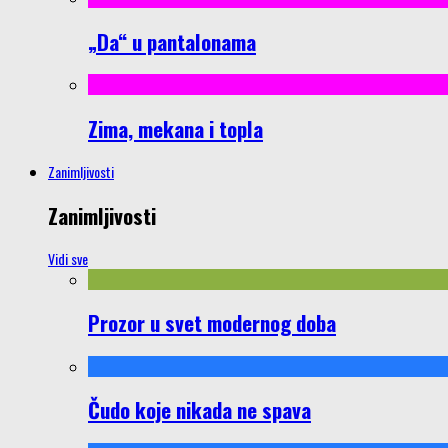
„Da“ u pantalonama
Zima, mekana i topla
Zanimljivosti
Zanimljivosti
Vidi sve
Prozor u svet modernog doba
Čudo koje nikada ne spava