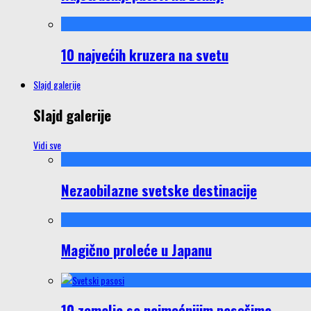
10 najvećih kruzera na svetu
Slajd galerije
Slajd galerije
Vidi sve
Nezaobilazne svetske destinacije
Magično proleće u Japanu
10 zemalja sa najmoćnijim pasošima