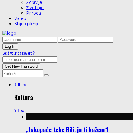
Zdravlje
Životinje
Priroda
Video
Slajd galerije
Lost your password?
Kultura
Kultura
Vidi sve
„Iskopaće tebe Bili, ja ti kažem“!