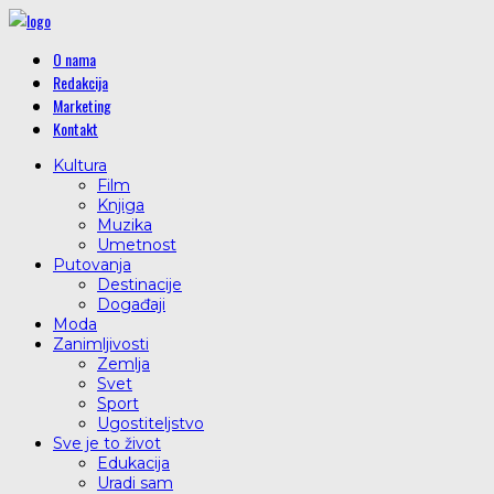
O nama
Redakcija
Marketing
Kontakt
Kultura
Film
Knjiga
Muzika
Umetnost
Putovanja
Destinacije
Događaji
Moda
Zanimljivosti
Zemlja
Svet
Sport
Ugostiteljstvo
Sve je to život
Edukacija
Uradi sam