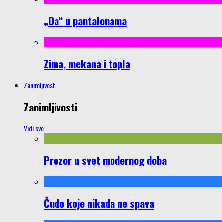
„Da“ u pantalonama
Zima, mekana i topla
Zanimljivosti
Zanimljivosti
Vidi sve
Prozor u svet modernog doba
Čudo koje nikada ne spava