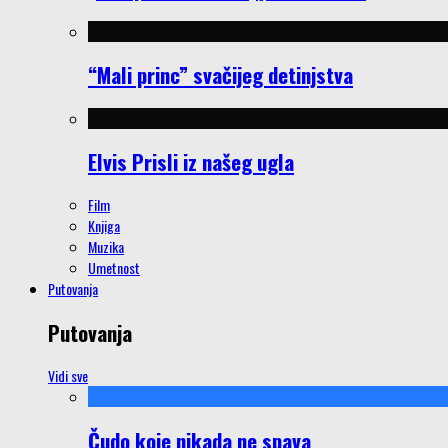
“Mali princ” svačijeg detinjstva
Elvis Prisli iz našeg ugla
Film
Knjiga
Muzika
Umetnost
Putovanja
Putovanja
Vidi sve
Čudo koje nikada ne spava