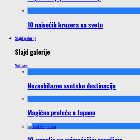
10 najvećih kruzera na svetu
Slajd galerije
Slajd galerije
Vidi sve
Nezaobilazne svetske destinacije
Magično proleće u Japanu
10 zemalja sa najmoćnijim pasošima