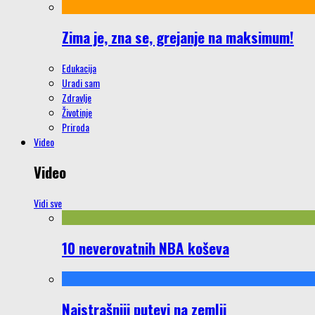
Zima je, zna se, grejanje na maksimum!
Edukacija
Uradi sam
Zdravlje
Životinje
Priroda
Video
Video
Vidi sve
10 neverovatnih NBA koševa
Najstrašniji putevi na zemlji