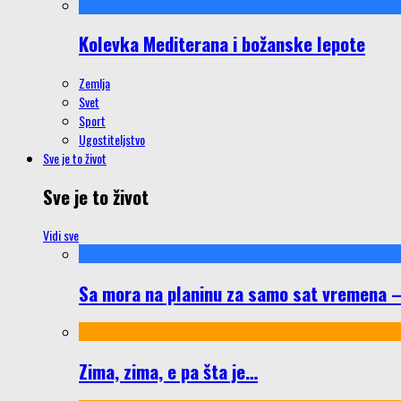
Kolevka Mediterana i božanske lepote
Zemlja
Svet
Sport
Ugostiteljstvo
Sve je to život
Sve je to život
Vidi sve
Sa mora na planinu za samo sat vremena – š
Zima, zima, e pa šta je…