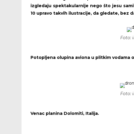
izgledaju spektakularnije nego što jesu sami
10 upravo takvih ilustracije, da gledate, bez
Foto:
Potopljena olupina aviona u plitkim vodama 
Foto:
Venac planina Dolomiti, Italija.