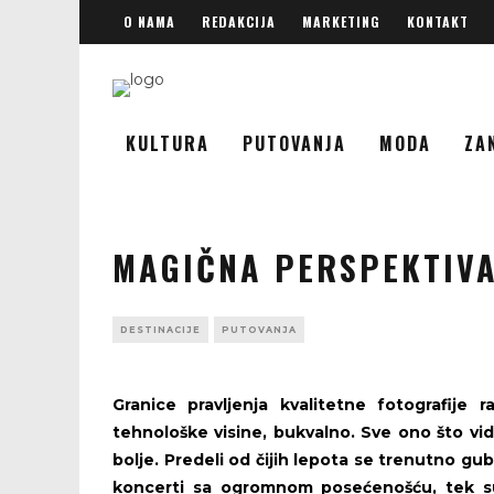
O NAMA
REDAKCIJA
MARKETING
KONTAKT
KULTURA
PUTOVANJA
MODA
ZA
MAGIČNA PERSPEKTIV
DESTINACIJE
PUTOVANJA
Granice pravljenja kvalitetne fotografij
tehnološke visine, bukvalno. Sve ono što vi
bolje. Predeli od čijih lepota se trenutno gub
koncerti sa ogromnom posećenošću, tek su