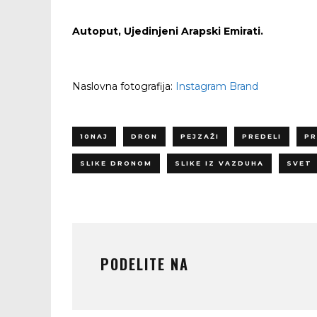
Autoput, Ujedinjeni Arapski Emirati.
Naslovna fotografija:
Instagram Brand
10NAJ
DRON
PEJZAŽI
PREDELI
PR
SLIKE DRONOM
SLIKE IZ VAZDUHA
SVET
PODELITE NA