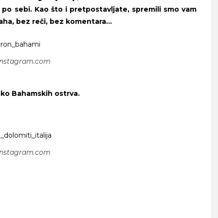
 po sebi. Kao što i pretpostavljate, spremili smo vam
 daha, bez reči, bez komentara…
 instagram.com
oko Bahamskih ostrva.
 instagram.com