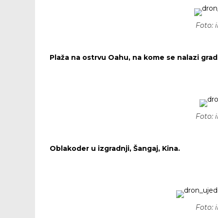
Foto:
Plaža na ostrvu Oahu, na kome se nalazi grad
Foto:
Oblakoder u izgradnji, Šangaj, Kina.
Foto: