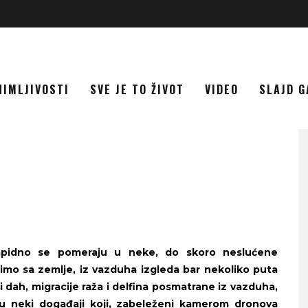
NIMLJIVOSTI
SVE JE TO ŽIVOT
VIDEO
SLAJD G
A
e rapidno se pomeraju u neke, do skoro neslućene
dimo sa zemlje, iz vazduha izgleda bar nekoliko puta
i dah, migracije raža i delfina posmatrane iz vazduha,
 neki događaji koji, zabeleženi kamerom dronova