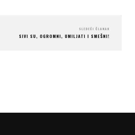
SLEDEĆI ČLANAK
SIVI SU, OGROMNI, UMILJATI I SMEŠNI!