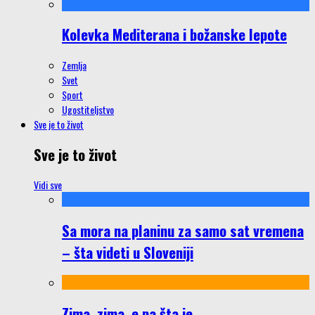
Kolevka Mediterana i božanske lepote
Zemlja
Svet
Sport
Ugostiteljstvo
Sve je to život
Sve je to život
Vidi sve
Sa mora na planinu za samo sat vremena
– šta videti u Sloveniji
Zima, zima, e pa šta je…