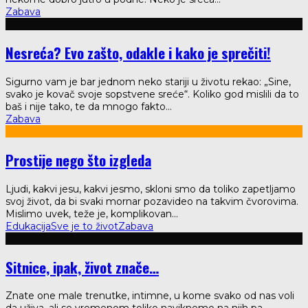
Zabava
Nesreća? Evo zašto, odakle i kako je sprečiti!
Sigurno vam je bar jednom neko stariji u životu rekao: „Sine,
svako je kovač svoje sopstvene sreće“. Koliko god mislili da to
baš i nije tako, te da mnogo fakto
...
Zabava
Prostije nego što izgleda
Ljudi, kakvi jesu, kakvi jesmo, skloni smo da toliko zapetljamo
svoj život, da bi svaki mornar pozavideo na takvim čvorovima.
Mislimo uvek, teže je, komplikovan
...
Edukacija
Sve je to život
Zabava
Sitnice, ipak, život znače…
Znate one male trenutke, intimne, u kome svako od nas voli