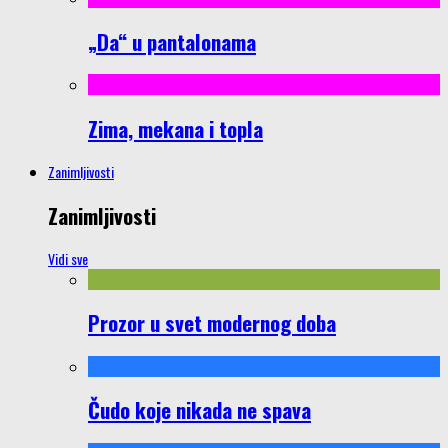
„Da“ u pantalonama
Zima, mekana i topla
Zanimljivosti
Zanimljivosti
Vidi sve
Prozor u svet modernog doba
Čudo koje nikada ne spava