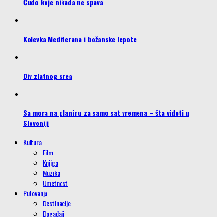
Čudo koje nikada ne spava
Kolevka Mediterana i božanske lepote
Div zlatnog srca
Sa mora na planinu za samo sat vremena – šta videti u
Sloveniji
Kultura
Film
Knjiga
Muzika
Umetnost
Putovanja
Destinacije
Događaji