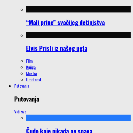
“Mali princ” svačijeg detinjstva
Elvis Prisli iz našeg ugla
Film
Knjiga
Muzika
Umetnost
Putovanja
Putovanja
Vidi sve
Čudo koje nikada ne spava