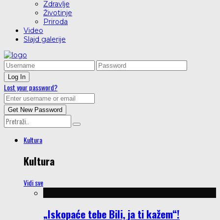
Zdravlje
Životinje
Priroda
Video
Slajd galerije
Lost your password?
Kultura
Kultura
Vidi sve
„Iskopaće tebe Bili, ja ti kažem“!