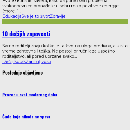
Evo 10 korisnih saveta, kako da pored svih problema
svakodnevnice pronađete u sebi i malo pozitivne energije.
(more…)
...
Edukacija
Sve je to život
Zdravlje
10 dečijih zapovesti
Samo roditelji znaju koliko je ta životna uloga predivna, a u isto
vreme zahtevna i teška. Ne postoji priručnik za uspešno
roditeljstvo, ali pored ubrzane svako
...
Dečiji kutak
Zanimljivosti
Poslednje objavljeno
Prozor u svet modernog doba
Čudo koje nikada ne spava