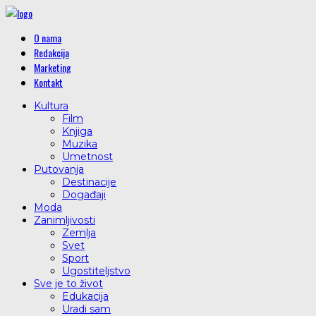
O nama
Redakcija
Marketing
Kontakt
Kultura
Film
Knjiga
Muzika
Umetnost
Putovanja
Destinacije
Događaji
Moda
Zanimljivosti
Zemlja
Svet
Sport
Ugostiteljstvo
Sve je to život
Edukacija
Uradi sam