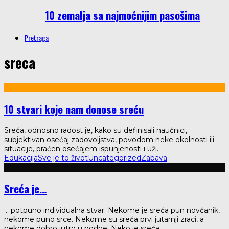
10 zemalja sa najmoćnijim pasošima
Pretraga
sreca
10 stvari koje nam donose sreću
Sreća, odnosno radost je, kako su definisali naučnici,
subjektivan osećaj zadovoljstva, povodom neke okolnosti ili
situacije, praćen osećajem ispunjenosti i uži
...
Edukacija
Sve je to život
Uncategorized
Zabava
Sreća je…
... potpuno individualna stvar. Nekome je sreća pun novčanik,
nekome puno srce. Nekome su sreća prvi jutarnji zraci, a
nekome dobro jutro u podne. Neko je sreća
...