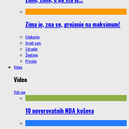
Zima je, zna se, grejanje na maksimum!
Edukacija
Uradi sam
Zdravlje
Životinje
Priroda
Video
Video
Vidi sve
10 neverovatnih NBA koševa