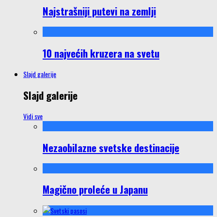
Najstrašniji putevi na zemlji
10 najvećih kruzera na svetu
Slajd galerije
Slajd galerije
Vidi sve
Nezaobilazne svetske destinacije
Magično proleće u Japanu