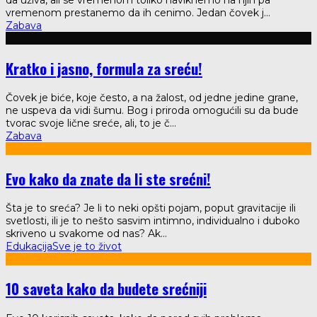
da uživa, ali se vremenom toliko naviknemo na njih pa
vremenom prestanemo da ih cenimo. Jedan čovek j
...
Zabava
Kratko i jasno, formula za sreću!
Čovek je biće, koje često, a na žalost, od jedne jedine grane,
ne uspeva da vidi šumu. Bog i priroda omogućili su da bude
tvorac svoje lične sreće, ali, to je č
...
Zabava
Evo kako da znate da li ste srećni!
Šta je to sreća? Je li to neki opšti pojam, poput gravitacije ili
svetlosti, ili je to nešto sasvim intimno, individualno i duboko
skriveno u svakome od nas? Ak
...
Edukacija
Sve je to život
10 saveta kako da budete srećniji