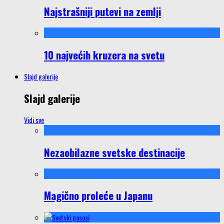
Najstrašniji putevi na zemlji
10 najvećih kruzera na svetu
Slajd galerije
Slajd galerije
Vidi sve
Nezaobilazne svetske destinacije
Magično proleće u Japanu