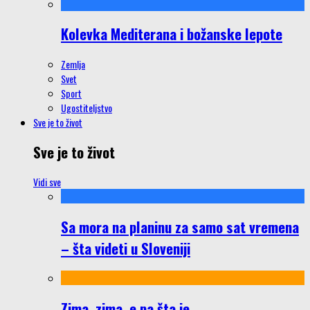
Kolevka Mediterana i božanske lepote
Zemlja
Svet
Sport
Ugostiteljstvo
Sve je to život
Sve je to život
Vidi sve
Sa mora na planinu za samo sat vremena
– šta videti u Sloveniji
Zima, zima, e pa šta je…