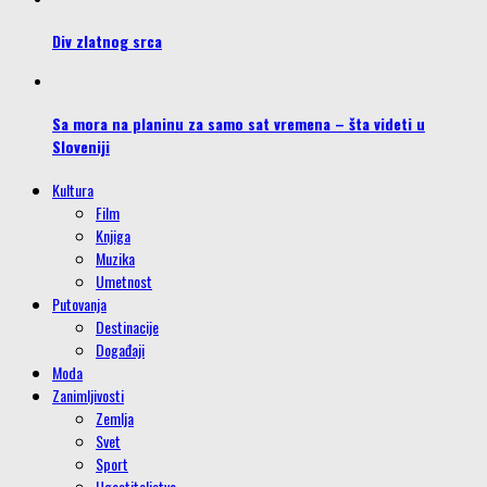
Div zlatnog srca
Sa mora na planinu za samo sat vremena – šta videti u
Sloveniji
Kultura
Film
Knjiga
Muzika
Umetnost
Putovanja
Destinacije
Događaji
Moda
Zanimljivosti
Zemlja
Svet
Sport
Ugostiteljstvo