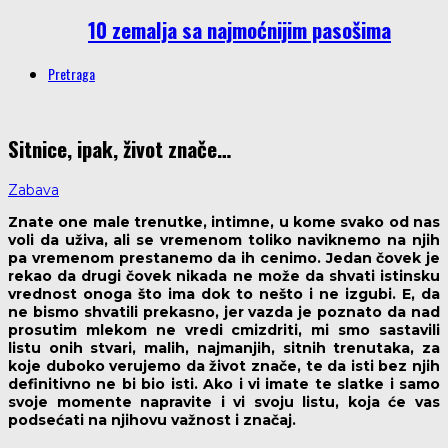
10 zemalja sa najmoćnijim pasošima
Pretraga
Sitnice, ipak, život znače…
Zabava
Znate one male trenutke, intimne, u kome svako od nas
voli da uživa, ali se vremenom toliko naviknemo na njih
pa vremenom prestanemo da ih cenimo. Jedan čovek je
rekao da drugi čovek nikada ne može da shvati istinsku
vrednost onoga što ima dok to nešto i ne izgubi. E, da
ne bismo shvatili prekasno, jer vazda je poznato da nad
prosutim mlekom ne vredi cmizdriti, mi smo sastavili
listu onih stvari, malih, najmanjih, sitnih trenutaka, za
koje duboko verujemo da život znače, te da isti bez njih
definitivno ne bi bio isti. Ako i vi imate te slatke i samo
svoje momente napravite i vi svoju listu, koja će vas
podsećati na njihovu važnost i značaj.