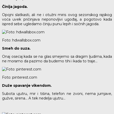
Činija jagoda.
Opojni slatkasti, ali ne i otužni miris ovog sezonskog rajskog
voća uvek pričinjava neponovljivi ugođaj, a pogotovo kada
ispred sebe ugledamo činiju punu lepih i sočnih jagoda.
Foto: hdwallsbox.com
Smeh do suza.
Onaj osećaj kada se na glas smejemo sa dragim ljudima, kada
ne moramo da pazimo da budemo tihi i kada to traje…
Foto: pinterest.com
Duže spavanje vikendom.
Subota ujutru, mir i tišina, telefon ne zvoni, nema jurnjave,
gužve, sirena… A tek nedelja ujutru…