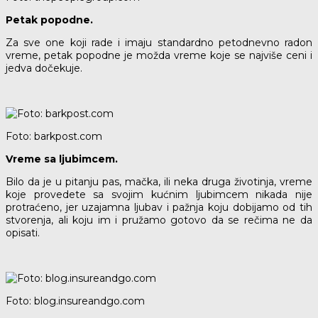
Petak popodne.
Za sve one koji rade i imaju standardno petodnevno radon
vreme, petak popodne je možda vreme koje se najviše ceni i
jedva dočekuje.
Foto: barkpost.com
Vreme sa ljubimcem.
Bilo da je u pitanju pas, mačka, ili neka druga životinja, vreme
koje provedete sa svojim kućnim ljubimcem nikada nije
protraćeno, jer uzajamna ljubav i pažnja koju dobijamo od tih
stvorenja, ali koju im i pružamo gotovo da se rečima ne da
opisati.
Foto: blog.insureandgo.com