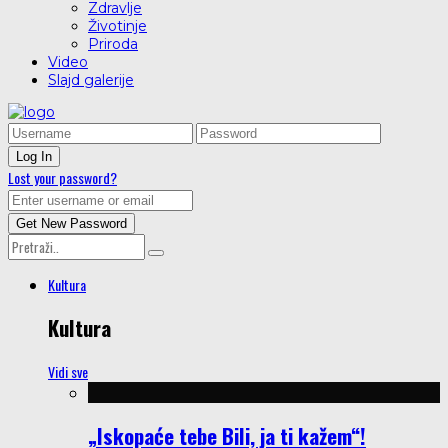
Zdravlje
Životinje
Priroda
Video
Slajd galerije
Lost your password?
Kultura
Kultura
Vidi sve
„Iskopaće tebe Bili, ja ti kažem“!