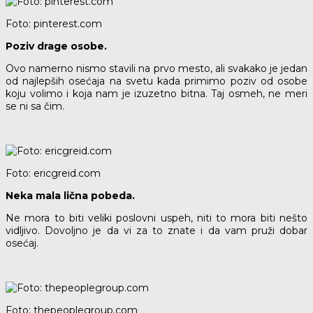
Foto: pinterest.com
Poziv drage osobe.
Ovo namerno nismo stavili na prvo mesto, ali svakako je jedan
od najlepših osećaja na svetu kada primimo poziv od osobe
koju volimo i koja nam je izuzetno bitna. Taj osmeh, ne meri
se ni sa čim.
Foto: ericgreid.com
Neka mala lična pobeda.
Ne mora to biti veliki poslovni uspeh, niti to mora biti nešto
vidljivo. Dovoljno je da vi za to znate i da vam pruži dobar
osećaj.
Foto: thepeoplegroup.com