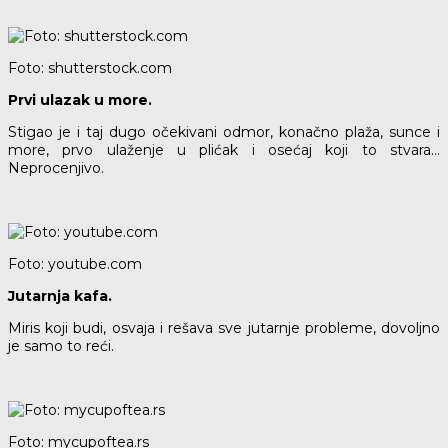
Foto: shutterstock.com
Prvi ulazak u more.
Stigao je i taj dugo očekivani odmor, konačno plaža, sunce i
more, prvo ulaženje u plićak i osećaj koji to stvara…
Neprocenjivo.
Foto: youtube.com
Jutarnja kafa.
Miris koji budi, osvaja i rešava sve jutarnje probleme, dovoljno
je samo to reći.
Foto: mycupoftea.rs