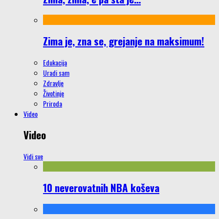
Zima je, zna se, grejanje na maksimum!
Edukacija
Uradi sam
Zdravlje
Životinje
Priroda
Video
Video
Vidi sve
10 neverovatnih NBA koševa