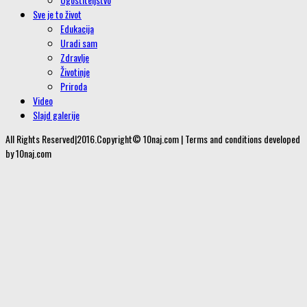
Sve je to život
Edukacija
Uradi sam
Zdravlje
Životinje
Priroda
Video
Slajd galerije
All Rights Reserved|2016.Copyright© 10naj.com | Terms and conditions developed
by 10naj.com