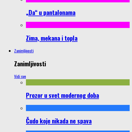
„Da“ u pantalonama
Zima, mekana i topla
Zanimljivosti
Zanimljivosti
Vidi sve
Prozor u svet modernog doba
Čudo koje nikada ne spava