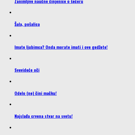
Zanimljive naučne činjenice o šećeru
Šala, pošalica
Imate ljubimca? Onda morate imati i ove gedžete!
Svevideće oči
Odelo (ne) čini mačku!
Najslađa crvena stvar na svetu!