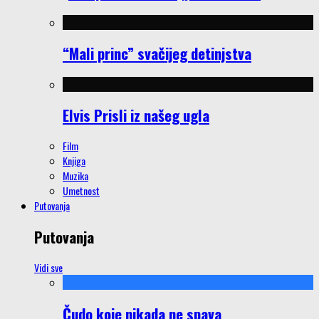
“Mali princ” svačijeg detinjstva
Elvis Prisli iz našeg ugla
Film
Knjiga
Muzika
Umetnost
Putovanja
Putovanja
Vidi sve
Čudo koje nikada ne spava