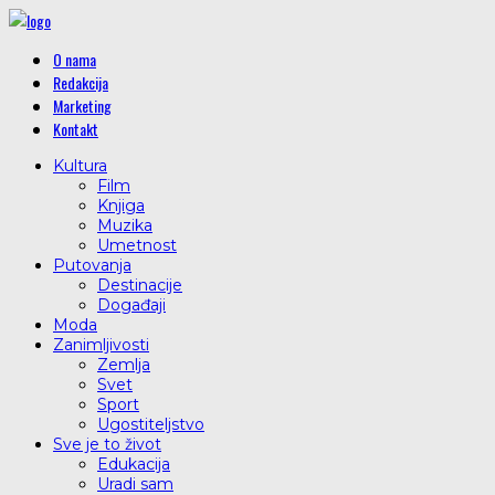
O nama
Redakcija
Marketing
Kontakt
Kultura
Film
Knjiga
Muzika
Umetnost
Putovanja
Destinacije
Događaji
Moda
Zanimljivosti
Zemlja
Svet
Sport
Ugostiteljstvo
Sve je to život
Edukacija
Uradi sam