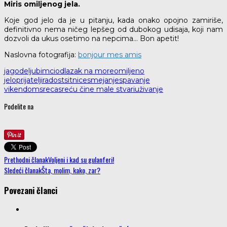
Miris omiljenog jela.
Koje god jelo da je u pitanju, kada onako opojno zamiriše,
definitivno nema ničeg lepšeg od dubokog udisaja, koji nam
dozvoli da ukus osetimo na nepcima… Bon apetit!
Naslovna fotografija:
bonjour mes amis
jagode
ljubimci
odlazak na more
omiljeno
jelo
prijatelji
radost
sitnice
smejanje
spavanje
vikendom
sreca
sreću čine male stvari
uživanje
Podelite na
Prethodni članak
Voljeni i kad su gulanferi!
Sledeći članak
Šta, molim, kako, zar?
Povezani članci