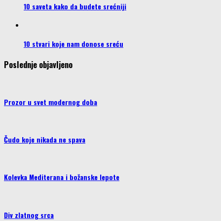
10 saveta kako da budete srećniji
10 stvari koje nam donose sreću
Poslednje objavljeno
Prozor u svet modernog doba
Čudo koje nikada ne spava
Kolevka Mediterana i božanske lepote
Div zlatnog srca