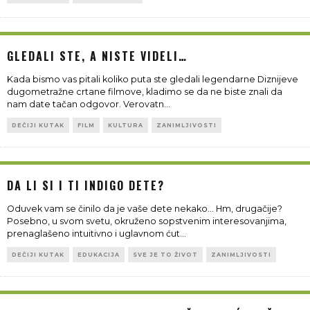
GLEDALI STE, A NISTE VIDELI…
Kada bismo vas pitali koliko puta ste gledali legendarne Diznijeve
dugometražne crtane filmove, kladimo se da ne biste znali da
nam date tačan odgovor. Verovatn
...
DEČIJI KUTAK
FILM
KULTURA
ZANIMLJIVOSTI
DA LI SI I TI INDIGO DETE?
Oduvek vam se činilo da je vaše dete nekako... Hm, drugačije?
Posebno, u svom svetu, okruženo sopstvenim interesovanjima,
prenaglašeno intuitivno i uglavnom ćut
...
DEČIJI KUTAK
EDUKACIJA
SVE JE TO ŽIVOT
ZANIMLJIVOSTI