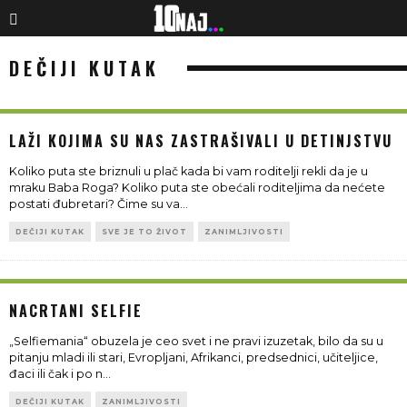
DEČIJI KUTAK
LAŽI KOJIMA SU NAS ZASTRAŠIVALI U DETINJSTVU
Koliko puta ste briznuli u plač kada bi vam roditelji rekli da je u
mraku Baba Roga? Koliko puta ste obećali roditeljima da nećete
postati đubretari? Čime su va
...
DEČIJI KUTAK
SVE JE TO ŽIVOT
ZANIMLJIVOSTI
NACRTANI SELFIE
„Selfiemania“ obuzela je ceo svet i ne pravi izuzetak, bilo da su u
pitanju mladi ili stari, Evropljani, Afrikanci, predsednici, učiteljice,
đaci ili čak i po n
...
DEČIJI KUTAK
ZANIMLJIVOSTI