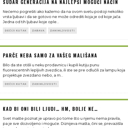
SUDAR GENERACIJA NA NAJLEPŠI MOGUĆI NAČIN
Nećemo pogrešiti ako kažemo da na ovom svetu postoji nekoliko
vrsta ljubavi i da se gotovo ne može odrediti koja je od koje jača.
Jedna od tih ljubavi koje ople
...
DEČIJI KUTAK
ZABAVA
ZANIMLJIVOSTI
PARČE NEBA SAMO ZA VAŠEG MALIŠANA
Bilo da ste otišli u neku prodavnicu i kupili kutiju punu
fluorescentnih lepljivih zvezdica, ili ste se pre odlučili za lampu koja
projektuje zvezdano nebo, a m
...
DEČIJI KUTAK
ZANIMLJIVOSTI
KAD BI ONI BILI LJUDI… HM, BOLJE NE…
Svet mašte poznat je upravo po tome što u njemu nema pravila,
pa je sve dozvoljeno i moguće. Diznijeva mašta, čini se, prevazišla