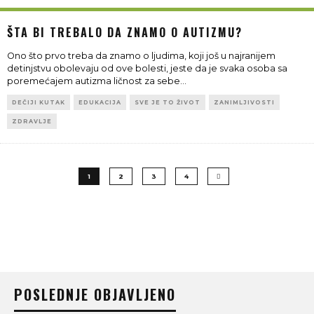
ŠTA BI TREBALO DA ZNAMO O AUTIZMU?
Ono što prvo treba da znamo o ljudima, koji još u najranijem
detinjstvu obolevaju od ove bolesti, jeste da je svaka osoba sa
poremećajem autizma ličnost za sebe
...
DEČIJI KUTAK
EDUKACIJA
SVE JE TO ŽIVOT
ZANIMLJIVOSTI
ZDRAVLJE
1
2
3
4
POSLEDNJE OBJAVLJENO