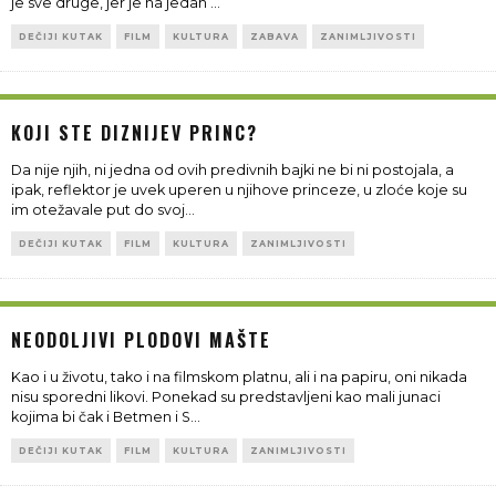
je sve druge, jer je na jedan
...
DEČIJI KUTAK
FILM
KULTURA
ZABAVA
ZANIMLJIVOSTI
KOJI STE DIZNIJEV PRINC?
Da nije njih, ni jedna od ovih predivnih bajki ne bi ni postojala, a
ipak, reflektor je uvek uperen u njihove princeze, u zloće koje su
im otežavale put do svoj
...
DEČIJI KUTAK
FILM
KULTURA
ZANIMLJIVOSTI
NEODOLJIVI PLODOVI MAŠTE
Kao i u životu, tako i na filmskom platnu, ali i na papiru, oni nikada
nisu sporedni likovi. Ponekad su predstavljeni kao mali junaci
kojima bi čak i Betmen i S
...
DEČIJI KUTAK
FILM
KULTURA
ZANIMLJIVOSTI