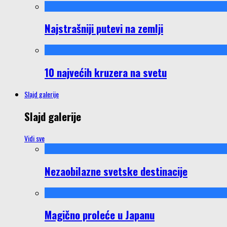
Najstrašniji putevi na zemlji
10 najvećih kruzera na svetu
Slajd galerije
Slajd galerije
Vidi sve
Nezaobilazne svetske destinacije
Magično proleće u Japanu