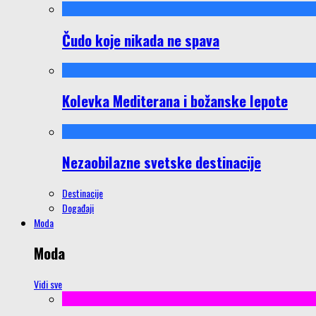
Čudo koje nikada ne spava
Kolevka Mediterana i božanske lepote
Nezaobilazne svetske destinacije
Destinacije
Događaji
Moda
Moda
Vidi sve