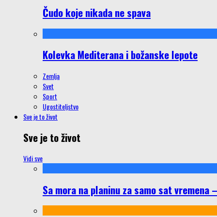
Čudo koje nikada ne spava
Kolevka Mediterana i božanske lepote
Zemlja
Svet
Sport
Ugostiteljstvo
Sve je to život
Sve je to život
Vidi sve
Sa mora na planinu za samo sat vremena – š