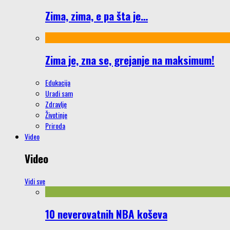
Zima, zima, e pa šta je…
Zima je, zna se, grejanje na maksimum!
Edukacija
Uradi sam
Zdravlje
Životinje
Priroda
Video
Video
Vidi sve
10 neverovatnih NBA koševa