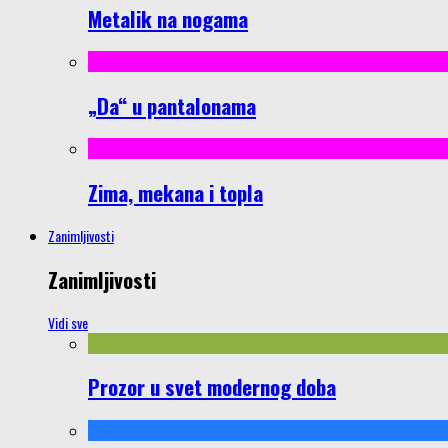
Metalik na nogama
„Da“ u pantalonama
Zima, mekana i topla
Zanimljivosti
Zanimljivosti
Vidi sve
Prozor u svet modernog doba