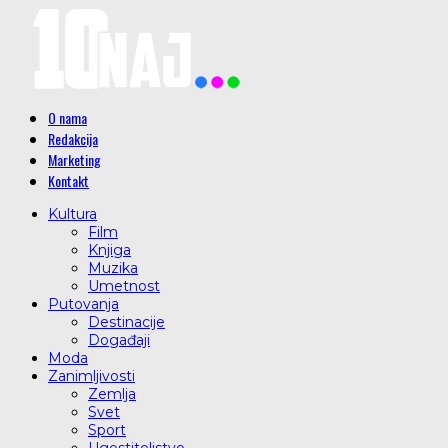
O nama
Redakcija
Marketing
Kontakt
Kultura
Film
Knjiga
Muzika
Umetnost
Putovanja
Destinacije
Događaji
Moda
Zanimljivosti
Zemlja
Svet
Sport