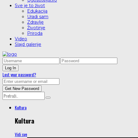
Ugostiteljstvo
Sve je to život
Edukacija
Uradi sam
Zdravlje
Životinje
Priroda
Video
Slajd galerije
Lost your password?
Kultura
Kultura
Vidi sve