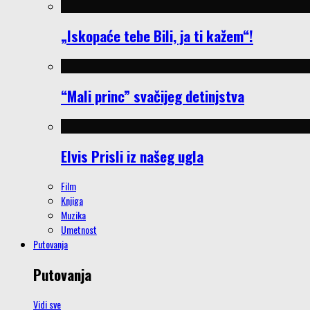
„Iskopaće tebe Bili, ja ti kažem“!
“Mali princ” svačijeg detinjstva
Elvis Prisli iz našeg ugla
Film
Knjiga
Muzika
Umetnost
Putovanja
Putovanja
Vidi sve