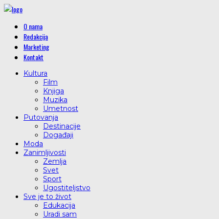
O nama
Redakcija
Marketing
Kontakt
Kultura
Film
Knjiga
Muzika
Umetnost
Putovanja
Destinacije
Događaji
Moda
Zanimljivosti
Zemlja
Svet
Sport
Ugostiteljstvo
Sve je to život
Edukacija
Uradi sam