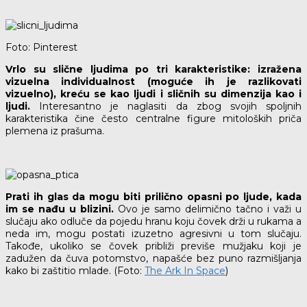
Foto: Pinterest
Vrlo su slične ljudima po tri karakteristike: izražena
vizuelna individualnost (moguće ih je razlikovati
vizuelno), kreću se kao ljudi i sličnih su dimenzija kao i
ljudi.
Interesantno je naglasiti da zbog svojih spoljnih
karakteristika čine često centralne figure mitoloških priča
plemena iz prašuma.
Prati ih glas da mogu biti prilično opasni po ljude, kada
im se nađu u blizini.
Ovo je samo delimično tačno i važi u
slučaju ako odluče da pojedu hranu koju čovek drži u rukama a
neda im, mogu postati izuzetno agresivni u tom slučaju.
Takođe, ukoliko se čovek približi previše mužjaku koji je
zadužen da čuva potomstvo, napašće bez puno razmišljanja
kako bi zaštitio mlade. (Foto:
The Ark In Space
)