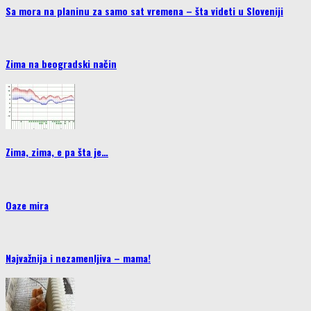
Sa mora na planinu za samo sat vremena – šta videti u Sloveniji
Zima na beogradski način
Zima, zima, e pa šta je…
Oaze mira
Najvažnija i nezamenljiva – mama!