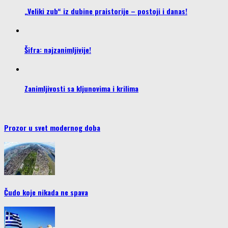
„Veliki zub“ iz dubine praistorije – postoji i danas!
Šifra: najzanimljivije!
Zanimljivosti sa kljunovima i krilima
Prozor u svet modernog doba
Čudo koje nikada ne spava