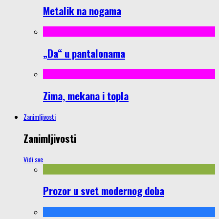
Metalik na nogama
„Da“ u pantalonama
Zima, mekana i topla
Zanimljivosti
Zanimljivosti
Vidi sve
Prozor u svet modernog doba