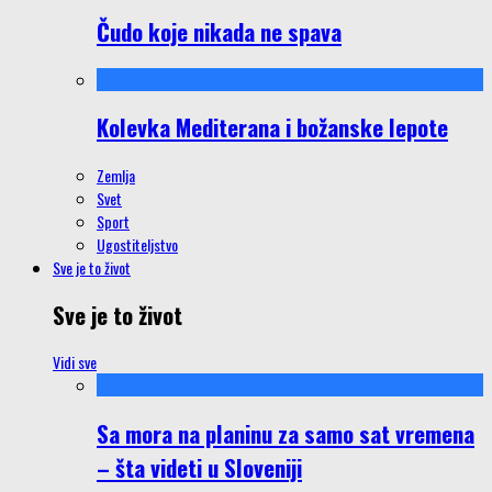
Čudo koje nikada ne spava
Kolevka Mediterana i božanske lepote
Zemlja
Svet
Sport
Ugostiteljstvo
Sve je to život
Sve je to život
Vidi sve
Sa mora na planinu za samo sat vremena
– šta videti u Sloveniji