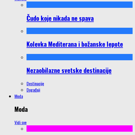
Čudo koje nikada ne spava
Kolevka Mediterana i božanske lepote
Nezaobilazne svetske destinacije
Destinacije
Događaji
Moda
Moda
Vidi sve