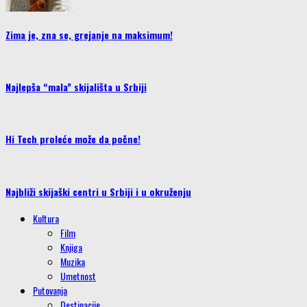
Zima je, zna se, grejanje na maksimum!
Najlepša “mala” skijališta u Srbiji
Hi Tech proleće može da počne!
Najbliži skijaški centri u Srbiji i u okruženju
Kultura
Film
Knjiga
Muzika
Umetnost
Putovanja
Destinacije