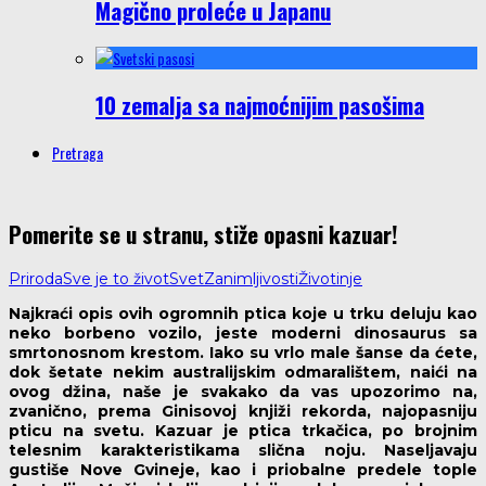
Magično proleće u Japanu
10 zemalja sa najmoćnijim pasošima
Pretraga
Pomerite se u stranu, stiže opasni kazuar!
Priroda
Sve je to život
Svet
Zanimljivosti
Životinje
Najkraći opis ovih ogromnih ptica koje u trku deluju kao
neko borbeno vozilo, jeste moderni dinosaurus sa
smrtonosnom krestom. Iako su vrlo male šanse da ćete,
dok šetate nekim australijskim odmaralištem, naići na
ovog džina, naše je svakako da vas upozorimo na,
zvanično, prema Ginisovoj knjiži rekorda, najopasniju
pticu na svetu. Kazuar je ptica trkačica, po brojnim
telesnim karakteristikama slična noju. Naseljavaju
gustiše Nove Gvineje, kao i priobalne predele tople