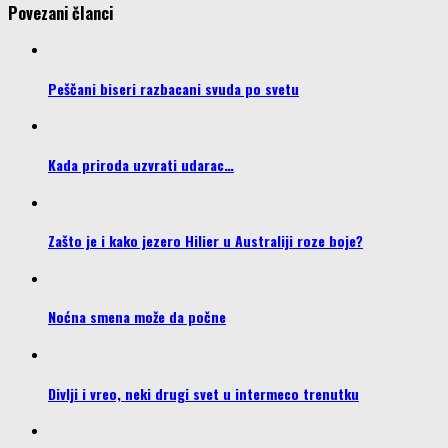
Povezani članci
Peščani biseri razbacani svuda po svetu
Kada priroda uzvrati udarac…
Zašto je i kako jezero Hilier u Australiji roze boje?
Noćna smena može da počne
Divlji i vreo, neki drugi svet u intermeco trenutku