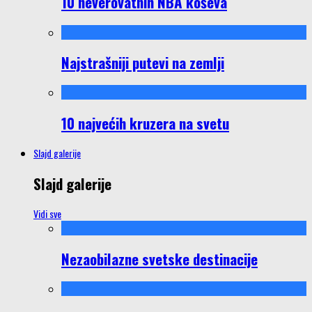
10 neverovatnih NBA koševa
Najstrašniji putevi na zemlji
10 najvećih kruzera na svetu
Slajd galerije
Slajd galerije
Vidi sve
Nezaobilazne svetske destinacije