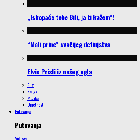
„Iskopaće tebe Bili, ja ti kažem“!
“Mali princ” svačijeg detinjstva
Elvis Prisli iz našeg ugla
Film
Knjiga
Muzika
Umetnost
Putovanja
Putovanja
Vidi sve