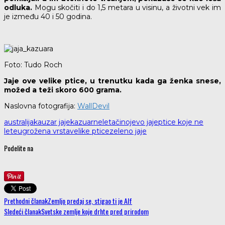
odluka.
Mogu skočiti i do 1,5 metara u visinu, a životni vek im
je između 40 i 50 godina.
Foto: Tudo Roch
Jaje ove velike ptice, u trenutku kada ga ženka snese,
možed a teži skoro 600 grama.
Naslovna fotografija:
WallDevil
australija
kauzar jaje
kazuar
neletači
nojevo jaje
ptice koje ne
lete
ugrožena vrsta
velike ptice
zeleno jaje
Podelite na
Prethodni članak
Zemljo predaj se, stigao ti je Alf
Sledeći članak
Svetske zemlje koje drhte pred prirodom