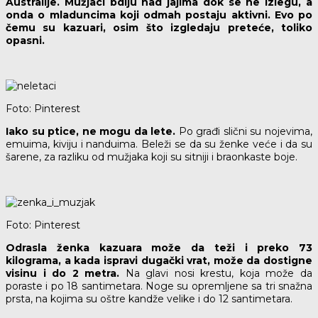
Australije. Mužjaci bdiju nad jajima dok se ne izlegu, a
onda o mladuncima koji odmah postaju aktivni. Evo po
čemu su kazuari, osim što izgledaju preteće, toliko
opasni.
Foto: Pinterest
Iako su ptice, ne mogu da lete.
Po građi slični su nojevima,
emuima, kiviju i nanduima. Beleži se da su ženke veće i da su
šarene, za razliku od mužjaka koji su sitniji i braonkaste boje.
Foto: Pinterest
Odrasla ženka kazuara može da teži i preko 73
kilograma, a kada ispravi dugački vrat, može da dostigne
visinu i do 2 metra.
Na glavi nosi krestu, koja može da
poraste i po 18 santimetara. Noge su opremljene sa tri snažna
prsta, na kojima su oštre kandže velike i do 12 santimetara.