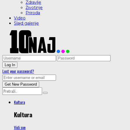
Zdravlje
Životinje
Priroda
Video
Slajd galerije
Lost your password?
Kultura
Kultura
Vidi sve