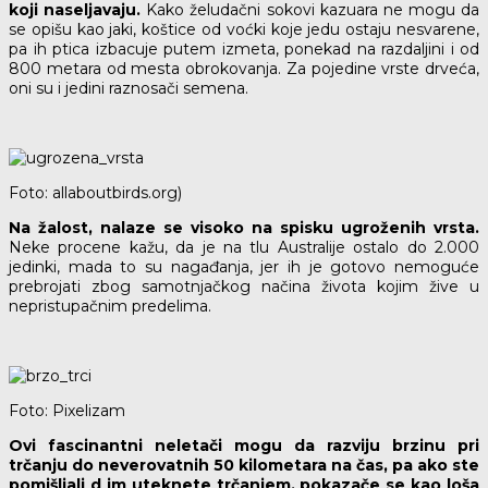
koji naseljavaju.
Kako želudačni sokovi kazuara ne mogu da
se opišu kao jaki, koštice od voćki koje jedu ostaju nesvarene,
pa ih ptica izbacuje putem izmeta, ponekad na razdaljini i od
800 metara od mesta obrokovanja. Za pojedine vrste drveća,
oni su i jedini raznosači semena.
Foto: allaboutbirds.org)
Na žalost, nalaze se visoko na spisku ugroženih vrsta.
Neke procene kažu, da je na tlu Australije ostalo do 2.000
jedinki, mada to su nagađanja, jer ih je gotovo nemoguće
prebrojati zbog samotnjačkog načina života kojim žive u
nepristupačnim predelima.
Foto: Pixelizam
Ovi fascinantni neletači mogu da razviju brzinu pri
trčanju do neverovatnih 50 kilometara na čas, pa ako ste
pomišljali d im uteknete trčanjem, pokazače se kao loša