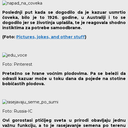
Poslednji put kada se dogodilo da je kazuar usmrtio
čoveka, bilo je to 1926. godine, u Australiji i to se
dogodilo jer se životinja uplašila, te je reagovala shodno
instiktima za potrebe samoodbrane.
(Foto:
Pictures, jokes, and other stuff
)
Foto: Pinterest
Pretežno se hrane voćnim plodovima. Pa se beleži da
odrasli kazuar može u toku dana da pojede na stotine
bobičastih plodova.
Foto: Russia-IC
Ovi gorostasi ptičijeg sveta u prirodi obavljaju jednu
važnu funkciju, a to je rasejavanje semena po terenu