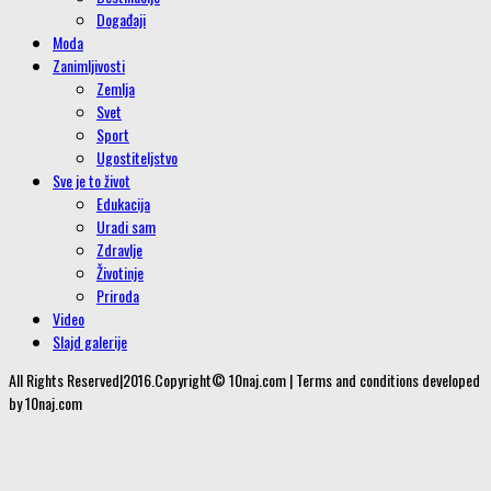
Događaji
Moda
Zanimljivosti
Zemlja
Svet
Sport
Ugostiteljstvo
Sve je to život
Edukacija
Uradi sam
Zdravlje
Životinje
Priroda
Video
Slajd galerije
All Rights Reserved|2016.Copyright© 10naj.com | Terms and conditions developed
by 10naj.com