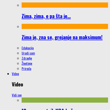
Zima, zima, e pa šta je…
Zima je, zna se, grejanje na maksimum!
Edukacija
Uradi sam
Zdravlje
Životinje
Priroda
Video
Video
Vidi sve