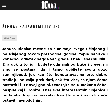
ŠIFRA: NAJZANIMLJIVIJE!
ZABAVA
Januar. Idealan mesec za sumiranje svega učinjenog i
neučinjenog tokom prethodne godine, tople napitke i
konačno, odlazak negde van grada u neku snežnu idilu.
E, a dok u toj idili budete odmarali od buke i vreve, mi
smo se postarali da i tamo dobijete svoju dozu
zanimljivosti, jer, kao što konstatovasmo pre, dobru
tradiciju ne valja prekidati, čak šta više, sa njom ćemo
nastaviti i u Novoj godini. Umotajte se u mekano ćebe,
naspite čaj i uronite u naš svet interesantnih činjenica i
podataka, koji vas svakako, kao što ste i navikli, neće
ostaviti ravnodušnim.