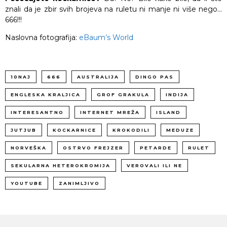
znali da je zbir svih brojeva na ruletu ni manje ni više nego…
666!!!
Naslovna fotografija:
eBaum’s World
10NAJ
666
AUSTRALIJA
DINGO PAS
ENGLESKA KRALJICA
GROF GRAKULA
INDIJA
INTERESANTNO
INTERNET MREŽA
ISLAND
JUTJUB
KOCKARNICE
KROKODILI
MEDUZE
NORVEŠKA
OSTRVO FREJZER
PETARDE
RULET
SEKULARNA HETEROKROMIJA
VEROVALI ILI NE
YOUTUBE
ZANIMLJIVO