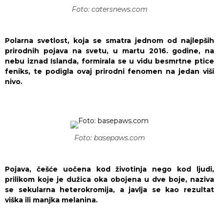
Foto: catersnews.com
Polarna svetlost, koja se smatra jednom od najlepših
prirodnih pojava na svetu, u martu 2016. godine, na
nebu iznad Islanda, formirala se u vidu besmrtne ptice
feniks, te podigla ovaj prirodni fenomen na jedan viši
nivo.
Foto: basepaws.com
Pojava, češće uočena kod životinja nego kod ljudi,
prilikom koje je dužica oka obojena u dve boje, naziva
se sekularna heterokromija, a javlja se kao rezultat
viška ili manjka melanina.