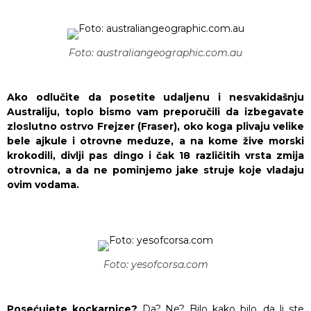
Foto: australiangeographic.com.au
Ako odlučite da posetite udaljenu i nesvakidašnju
Australiju, toplo bismo vam preporučili da izbegavate
zloslutno ostrvo Frejzer (Fraser), oko koga plivaju velike
bele ajkule i otrovne meduze, a na kome žive morski
krokodili, divlji pas dingo i čak 18 različitih vrsta zmija
otrovnica, a da ne pominjemo jake struje koje vladaju
ovim vodama.
Foto: yesofcorsa.com
Posećujete kockarnice?
Da? Ne? Bilo kako bilo, da li ste