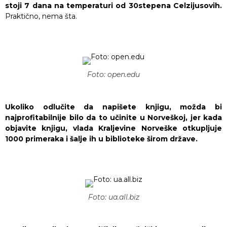
stoji 7 dana na temperaturi od 30stepena Celzijusovih.
Praktično, nema šta.
Foto: open.edu
Ukoliko odlučite da napišete knjigu, možda bi
najprofitabilnije bilo da to učinite u Norveškoj, jer kada
objavite knjigu, vlada Kraljevine Norveške otkupljuje
1000 primeraka i šalje ih u biblioteke širom države.
Foto: ua.all.biz