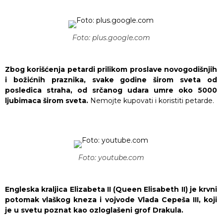
Foto: plus.google.com
Zbog korišćenja petardi prilikom proslave novogodišnjih
i božićnih praznika, svake godine širom sveta od
posledica straha, od srčanog udara umre oko 5000
ljubimaca širom sveta.
Nemojte kupovati i koristiti petarde.
Foto: youtube.com
Engleska kraljica Elizabeta II (Queen Elisabeth II) je krvni
potomak vlaškog kneza i vojvode Vlada Cepeša III, koji
je u svetu poznat kao ozloglašeni grof Drakula.