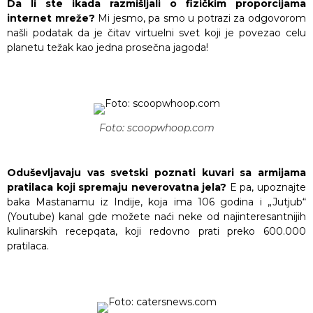
Da li ste ikada razmišljali o fizičkim proporcijama
internet mreže?
Mi jesmo, pa smo u potrazi za odgovorom
našli podatak da je čitav virtuelni svet koji je povezao celu
planetu težak kao jedna prosečna jagoda!
Foto: scoopwhoop.com
Oduševljavaju vas svetski poznati kuvari sa armijama
pratilaca koji spremaju neverovatna jela?
E pa, upoznajte
baka Mastanamu iz Indije, koja ima 106 godina i „Jutjub“
(Youtube) kanal gde možete naći neke od najinteresantnijih
kulinarskih recepqata, koji redovno prati preko 600.000
pratilaca.