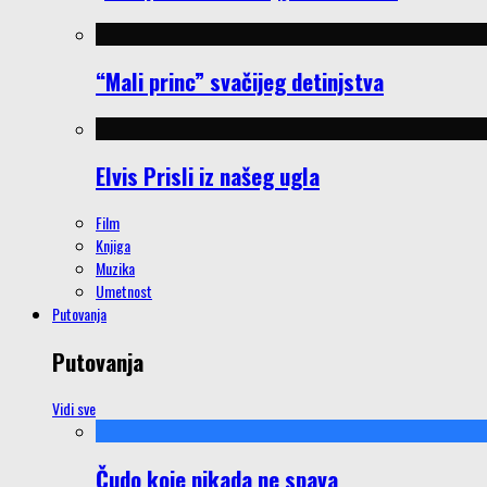
“Mali princ” svačijeg detinjstva
Elvis Prisli iz našeg ugla
Film
Knjiga
Muzika
Umetnost
Putovanja
Putovanja
Vidi sve
Čudo koje nikada ne spava