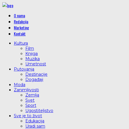
O nama
Redakcija
Marketing
Kontakt
Kultura
Film
Knjiga
Muzika
Umetnost
Putovanja
Destinacije
Događaji
Moda
Zanimljivosti
Zemlja
Svet
Sport
Ugostiteljstvo
Sve je to život
Edukacija
Uradi sam