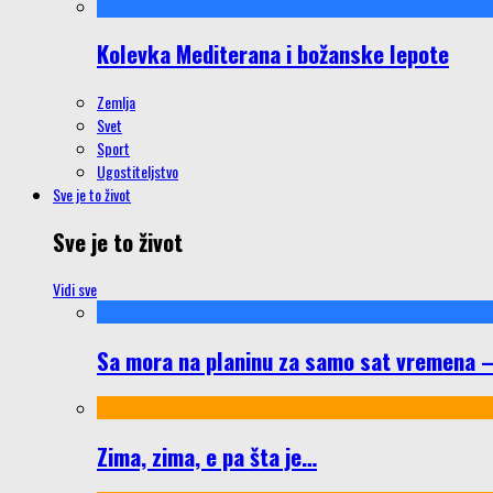
Kolevka Mediterana i božanske lepote
Zemlja
Svet
Sport
Ugostiteljstvo
Sve je to život
Sve je to život
Vidi sve
Sa mora na planinu za samo sat vremena – š
Zima, zima, e pa šta je…