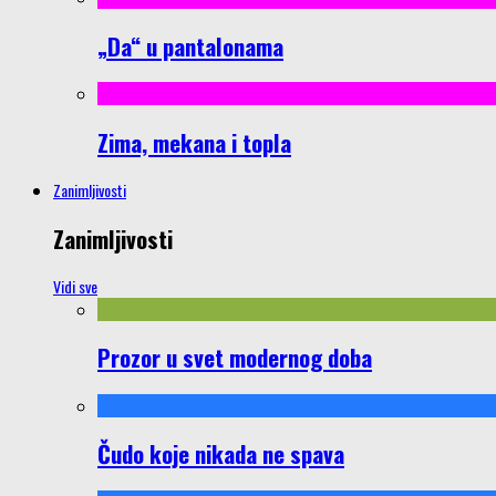
„Da“ u pantalonama
Zima, mekana i topla
Zanimljivosti
Zanimljivosti
Vidi sve
Prozor u svet modernog doba
Čudo koje nikada ne spava