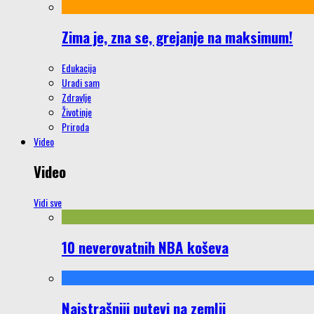
Zima je, zna se, grejanje na maksimum!
Edukacija
Uradi sam
Zdravlje
Životinje
Priroda
Video
Video
Vidi sve
10 neverovatnih NBA koševa
Najstrašniji putevi na zemlji