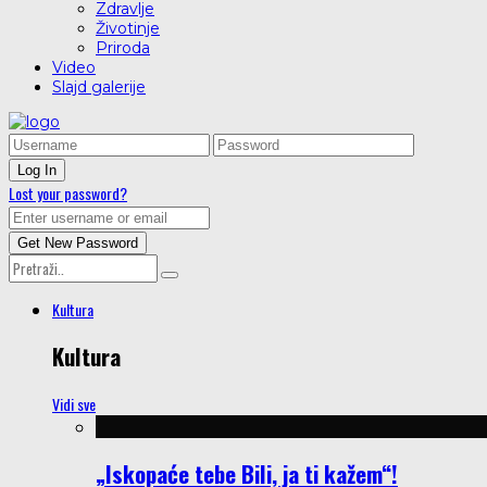
Zdravlje
Životinje
Priroda
Video
Slajd galerije
Lost your password?
Kultura
Kultura
Vidi sve
„Iskopaće tebe Bili, ja ti kažem“!