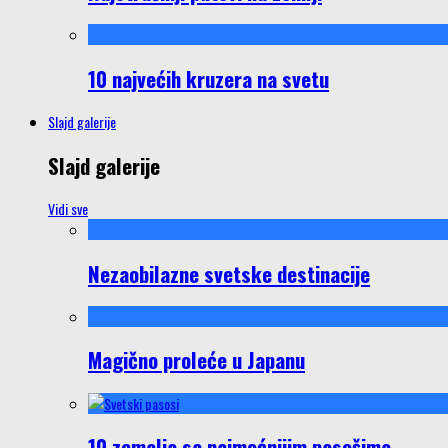
10 najvećih kruzera na svetu
Slajd galerije
Slajd galerije
Vidi sve
Nezaobilazne svetske destinacije
Magično proleće u Japanu
10 zemalja sa najmoćnijim pasošima