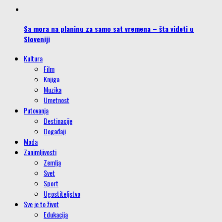
Sa mora na planinu za samo sat vremena – šta videti u
Sloveniji
Kultura
Film
Knjiga
Muzika
Umetnost
Putovanja
Destinacije
Događaji
Moda
Zanimljivosti
Zemlja
Svet
Sport
Ugostiteljstvo
Sve je to život
Edukacija