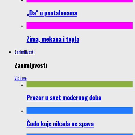
„Da“ u pantalonama
Zima, mekana i topla
Zanimljivosti
Zanimljivosti
Vidi sve
Prozor u svet modernog doba
Čudo koje nikada ne spava