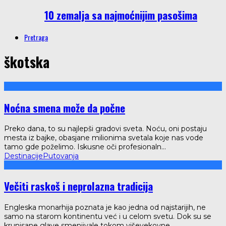
10 zemalja sa najmoćnijim pasošima
Pretraga
škotska
Noćna smena može da počne
Preko dana, to su najlepši gradovi sveta. Noću, oni postaju
mesta iz bajke, obasjane milionima svetala koje nas vode
tamo gde poželimo. Iskusne oči profesionaln
...
Destinacije
Putovanja
Večiti raskoš i neprolazna tradicija
Engleska monarhija poznata je kao jedna od najstarijih, ne
samo na starom kontinentu već i u celom svetu. Dok su se
krunisane glave smenjivale tokom viševekovne
...