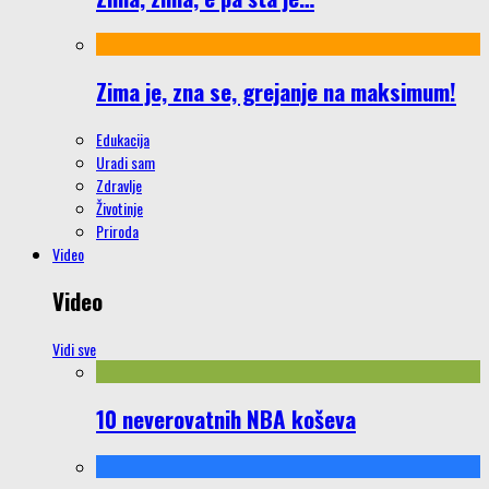
Zima je, zna se, grejanje na maksimum!
Edukacija
Uradi sam
Zdravlje
Životinje
Priroda
Video
Video
Vidi sve
10 neverovatnih NBA koševa