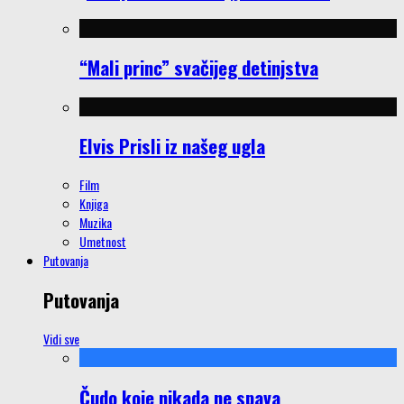
“Mali princ” svačijeg detinjstva
Elvis Prisli iz našeg ugla
Film
Knjiga
Muzika
Umetnost
Putovanja
Putovanja
Vidi sve
Čudo koje nikada ne spava