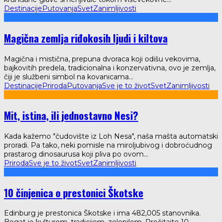
Destinacije
Putovanja
Svet
Zanimljivosti
Magična zemlja riđokosih ljudi i kiltova
Magična i mistična, prepuna dvoraca koji odišu vekovima,
bajkovitih predela, tradicionalna i konzervativna, ovo je zemlja,
čiji je službeni simbol na kovanicama
...
Destinacije
Priroda
Putovanja
Sve je to život
Svet
Zanimljivosti
Mit, istina, ili jednostavno Nesi?
Kada kažemo "čudovište iz Loh Nesa", naša mašta automatski
proradi. Pa tako, neki pomisle na miroljubivog i dobroćudnog
prastarog dinosaurusa koji pliva po ovom
...
Priroda
Sve je to život
Svet
Zanimljivosti
10 činjenica o prestonici Škotske
Edinburg je prestonica Škotske i ima 482,005 stanovnika.