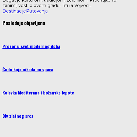
Bogat je kulturom, tradicijom, zelenilom. Pročitajte 10
zanimljivosti o ovom gradu. Titula Vojvod
...
Destinacije
Putovanja
Poslednje objavljeno
Prozor u svet modernog doba
Čudo koje nikada ne spava
Kolevka Mediterana i božanske lepote
Div zlatnog srca