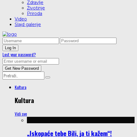
Zdravlje
Životinje
Priroda
Video
Slajd galerije
Lost your password?
Kultura
Kultura
Vidi sve
„Iskopaće tebe Bili, ja ti kažem“!