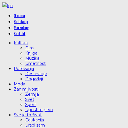
O nama
Redakcija
Marketing
Kontakt
Kultura
Film
Knjiga
Muzika
Umetnost
Putovanja
Destinacije
Događaji
Moda
Zanimljivosti
Zemlja
Svet
Sport
Ugostiteljstvo
Sve je to život
Edukacija
Uradi sam