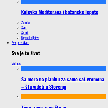
Kolevka Mediterana i božanske lepote
Zemlja
Svet
Sport
Ugostiteljstvo
Sve je to život
Sve je to život
Vidi sve
Sa mora na planinu za samo sat vremena
– šta videti u Sloveniji
Zima, zima, e pa šta je…