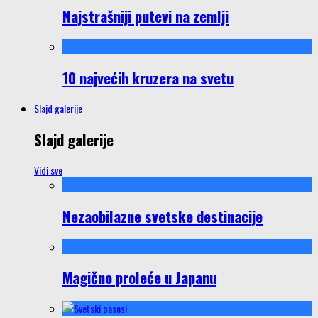
Najstrašniji putevi na zemlji
10 najvećih kruzera na svetu
Slajd galerije
Slajd galerije
Vidi sve
Nezaobilazne svetske destinacije
Magično proleće u Japanu