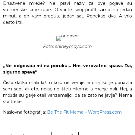
Društvene mreže? Ne, pravi naziv za ove pojave su
vremenske crne rupe. Otvorite svoj profil samo na jedan
minut, a on vam proguta jedan sat. Ponekad dva. A vrlo
često i tri.
Foto: shirleymaya.com
„Ne odgovara mi na poruku… Hm, verovatno spava. Da,
sigurno spava“.
Čista slatka mala laž, u koju ne veruje ni onaj ko je ponavlja
sam sebi, ali eto, neka, ne šteti nikome a manje boli. Hej, a
možda su ga/je oteli vanzemaljci, pa se zato ne javlja? Nema
šta treće…
Naslovna fotografija:
Be The Fit Mama – WordPress.com