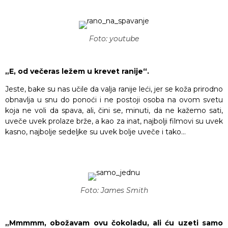
Foto: youtube
„E, od večeras ležem u krevet ranije“.
Jeste, bake su nas učile da valja ranije leći, jer se koža prirodno
obnavlja u snu do ponoći i ne postoji osoba na ovom svetu
koja ne voli da spava, ali, čini se, minuti, da ne kažemo sati,
uveče uvek prolaze brže, a kao za inat, najbolji filmovi su uvek
kasno, najbolje sedeljke su uvek bolje uveče i tako…
Foto: James Smith
„Mmmmm, obožavam ovu čokoladu, ali ću uzeti samo