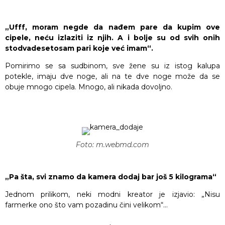
„Ufff, moram negde da nađem pare da kupim ove
cipele, neću izlaziti iz njih. A i bolje su od svih onih
stodvadesetosam pari koje već imam“.
Pomirimo se sa sudbinom, sve žene su iz istog kalupa
potekle, imaju dve noge, ali na te dve noge može da se
obuje mnogo cipela. Mnogo, ali nikada dovoljno.
Foto: m.webmd.com
„Pa šta, svi znamo da kamera dodaj bar još 5 kilograma“
Jednom prilikom, neki modni kreator je izjavio: „Nisu
farmerke ono što vam pozadinu čini velikom“…