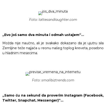
Foto: lattesandlaughter.com
„Evo još samo dva minuta i odmah ustajem“…
Možda nije naučno, ali je svakako dokazano da je ujutru sila
Zemljine teže najjača u reonu našeg toplog kreveta, posebno
u hladnim mesecima.
Foto: smallbiztrends.com
„Samo ću na sekund da proverim Instagram (Facebook,
Twitter, Snapchat, Messenger)“…