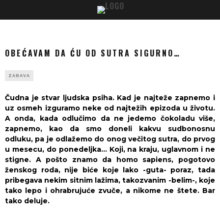
OBEĆAVAM DA ĆU OD SUTRA SIGURNO…
ZABAVA
Čudna je stvar ljudska psiha. Kad je najteže zapnemo i
uz osmeh izguramo neke od najtežih epizoda u životu.
A onda, kada odlučimo da ne jedemo čokoladu više,
zapnemo, kao da smo doneli kakvu sudbonosnu
odluku, pa je odlažemo do onog večitog sutra, do prvog
u mesecu, do ponedeljka… Koji, na kraju, uglavnom i ne
stigne. A pošto znamo da homo sapiens, pogotovo
ženskog roda, nije biće koje lako -guta- poraz, tada
pribegava nekim sitnim lažima, takozvanim -belim-, koje
tako lepo i ohrabrujuće zvuče, a nikome ne štete. Bar
tako deluje.