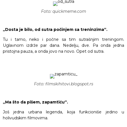
Foto: quickmeme.com
„Dosta je bilo, od sutra počinjem sa treninzima“.
Tu i tamo, neko i počne sa tim sutrašnjim treningom.
Uglavnom izdrže par dana. Nedelju, dve. Pa onda jedna
pristojna pauza, a onda jovo na novo. Opet od sutra.
Foto: filmskihitovi.blogspot.rs
„Ma što da pišem, zapamtiću“.
Još jedna urbana legenda, koja funkcioniše jedino u
holivudskim filmovima.