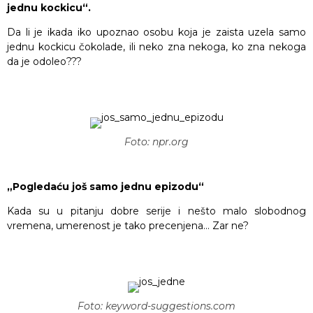
jednu kockicu“.
Da li je ikada iko upoznao osobu koja je zaista uzela samo
jednu kockicu čokolade, ili neko zna nekoga, ko zna nekoga
da je odoleo???
Foto: npr.org
„Pogledaću još samo jednu epizodu“
Kada su u pitanju dobre serije i nešto malo slobodnog
vremena, umerenost je tako precenjena… Zar ne?
Foto: keyword-suggestions.com