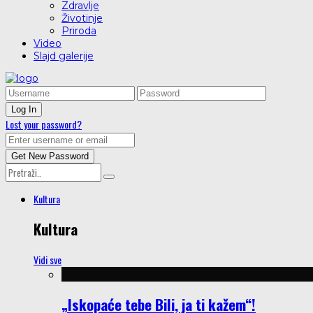
Zdravlje
Životinje
Priroda
Video
Slajd galerije
Lost your password?
Kultura
Kultura
Vidi sve
„Iskopaće tebe Bili, ja ti kažem“!