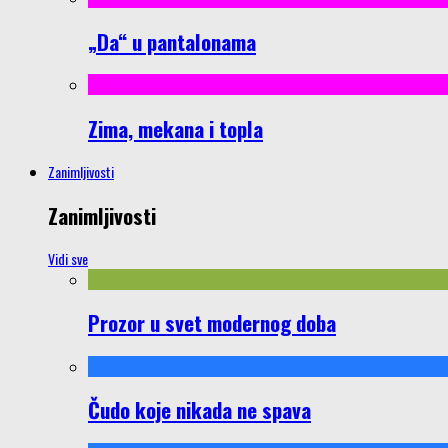
„Da“ u pantalonama
Zima, mekana i topla
Zanimljivosti
Zanimljivosti
Vidi sve
Prozor u svet modernog doba
Čudo koje nikada ne spava