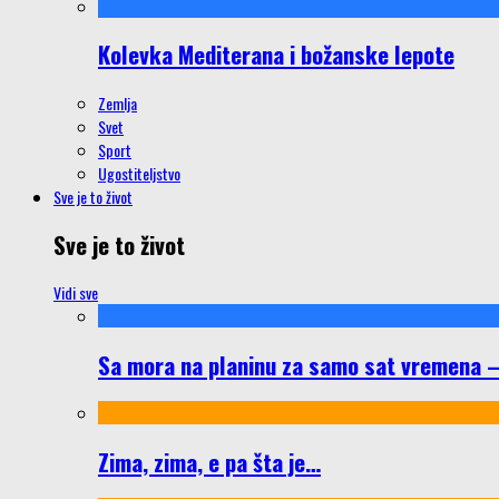
Kolevka Mediterana i božanske lepote
Zemlja
Svet
Sport
Ugostiteljstvo
Sve je to život
Sve je to život
Vidi sve
Sa mora na planinu za samo sat vremena – š
Zima, zima, e pa šta je…