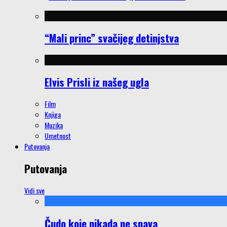
“Mali princ” svačijeg detinjstva
Elvis Prisli iz našeg ugla
Film
Knjiga
Muzika
Umetnost
Putovanja
Putovanja
Vidi sve
Čudo koje nikada ne spava