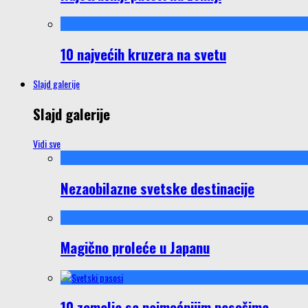
10 najvećih kruzera na svetu
Slajd galerije
Slajd galerije
Vidi sve
Nezaobilazne svetske destinacije
Magično proleće u Japanu
10 zemalja sa najmoćnijim pasošima