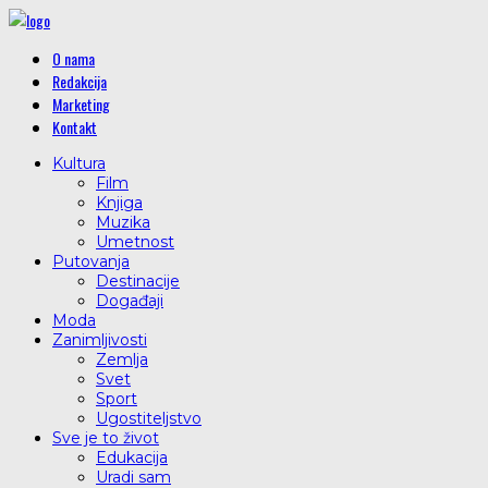
O nama
Redakcija
Marketing
Kontakt
Kultura
Film
Knjiga
Muzika
Umetnost
Putovanja
Destinacije
Događaji
Moda
Zanimljivosti
Zemlja
Svet
Sport
Ugostiteljstvo
Sve je to život
Edukacija
Uradi sam