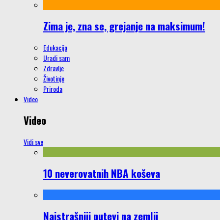
Zima je, zna se, grejanje na maksimum!
Edukacija
Uradi sam
Zdravlje
Životinje
Priroda
Video
Video
Vidi sve
10 neverovatnih NBA koševa
Najstrašniji putevi na zemlji