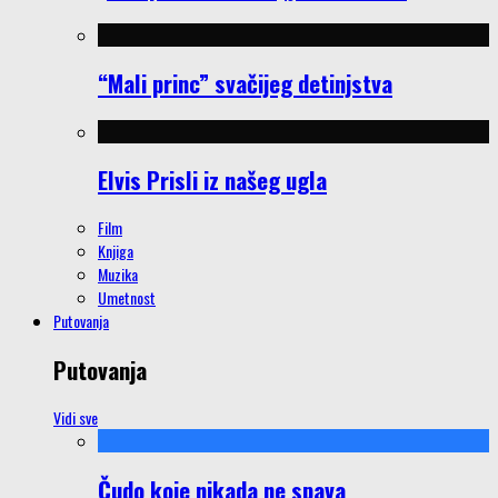
“Mali princ” svačijeg detinjstva
Elvis Prisli iz našeg ugla
Film
Knjiga
Muzika
Umetnost
Putovanja
Putovanja
Vidi sve
Čudo koje nikada ne spava