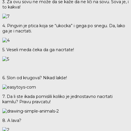
3. Za ovu sovu ne može da se kaže da ne liči na sovu. Sova je, i
to kakva!
4. Pingvin je ptica koja se “ukocka” i gega po snegu. Da, lako
ga je i nacrtati.
5. Veseli meda čeka da ga nacrtate!
6. Slon od krugova? Nikad lakše!
7. Da li ste ikada pomislili koliko je jednostavno nacrtati
kamilu? Pravu pravcatu!
8. A lava?