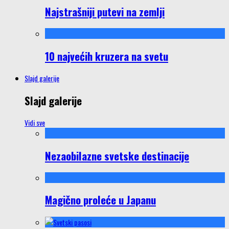
Najstrašniji putevi na zemlji
10 najvećih kruzera na svetu
Slajd galerije
Slajd galerije
Vidi sve
Nezaobilazne svetske destinacije
Magično proleće u Japanu