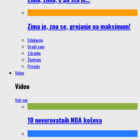
Zima je, zna se, grejanje na maksimum!
Edukacija
Uradi sam
Zdravlje
Životinje
Priroda
Video
Video
Vidi sve
10 neverovatnih NBA koševa