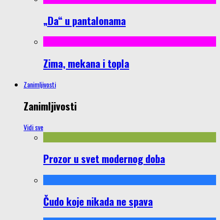
„Da“ u pantalonama
Zima, mekana i topla
Zanimljivosti
Zanimljivosti
Vidi sve
Prozor u svet modernog doba
Čudo koje nikada ne spava