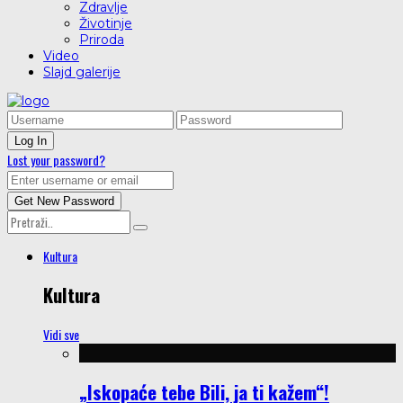
Zdravlje
Životinje
Priroda
Video
Slajd galerije
Lost your password?
Kultura
Kultura
Vidi sve
„Iskopaće tebe Bili, ja ti kažem“!