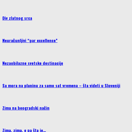
Div zlatnog srca
Neuračunljivi “par excellence”
Nezaobilazne svetske destinacije
Sa mora na planinu za samo sat vremena – šta videti u Sloveniji
Zima na beogradski način
Zima, zima, e pa šta je…