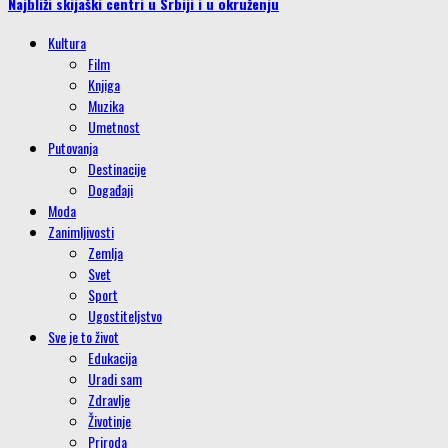
Najbliži skijaški centri u Srbiji i u okruženju
Kultura
Film
Knjiga
Muzika
Umetnost
Putovanja
Destinacije
Događaji
Moda
Zanimljivosti
Zemlja
Svet
Sport
Ugostiteljstvo
Sve je to život
Edukacija
Uradi sam
Zdravlje
Životinje
Priroda