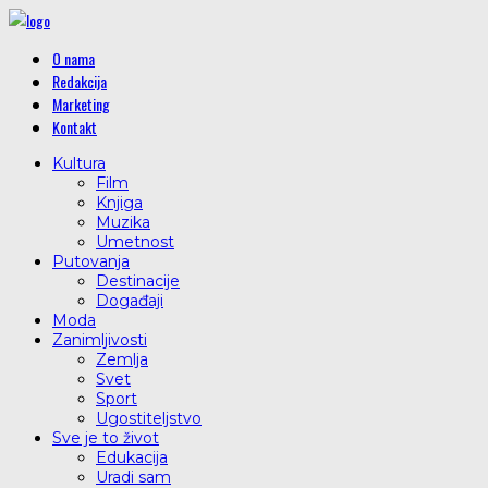
O nama
Redakcija
Marketing
Kontakt
Kultura
Film
Knjiga
Muzika
Umetnost
Putovanja
Destinacije
Događaji
Moda
Zanimljivosti
Zemlja
Svet
Sport
Ugostiteljstvo
Sve je to život
Edukacija
Uradi sam