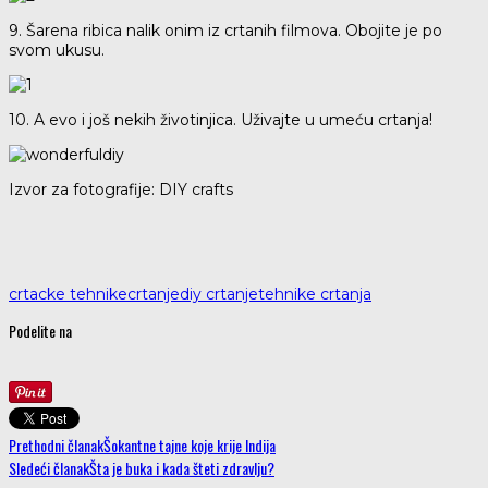
9. Šarena ribica nalik onim iz crtanih filmova. Obojite je po
svom ukusu.
10. A evo i još nekih životinjica. Uživajte u umeću crtanja!
Izvor za fotografije: DIY crafts
crtacke tehnike
crtanje
diy crtanje
tehnike crtanja
Podelite na
Prethodni članak
Šokantne tajne koje krije Indija
Sledeći članak
Šta je buka i kada šteti zdravlju?