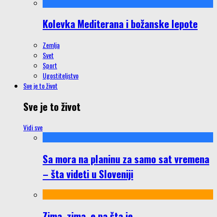
Kolevka Mediterana i božanske lepote
Zemlja
Svet
Sport
Ugostiteljstvo
Sve je to život
Sve je to život
Vidi sve
Sa mora na planinu za samo sat vremena
– šta videti u Sloveniji
Zima, zima, e pa šta je…