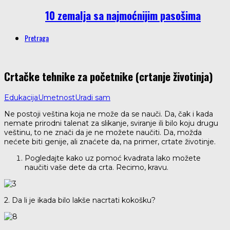
10 zemalja sa najmoćnijim pasošima
Pretraga
Crtačke tehnike za početnike (crtanje životinja)
Edukacija
Umetnost
Uradi sam
Ne postoji veština koja ne može da se nauči. Da, čak i kada
nemate prirodni talenat za slikanje, sviranje ili bilo koju drugu
veštinu, to ne znači da je ne možete naučiti. Da, možda
nećete biti genije, ali znaćete da, na primer, crtate životinje.
Pogledajte kako uz pomoć kvadrata lako možete
naučiti vaše dete da crta. Recimo, kravu.
2. Da li je ikada bilo lakše nacrtati kokošku?