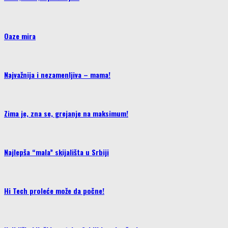
Oaze mira
Najvažnija i nezamenljiva – mama!
Zima je, zna se, grejanje na maksimum!
Najlepša “mala” skijališta u Srbiji
Hi Tech proleće može da počne!