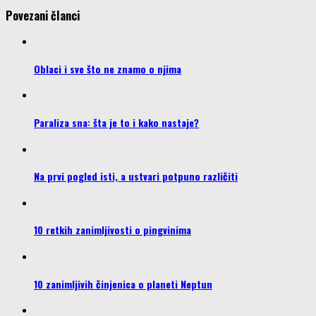
Povezani članci
Oblaci i sve što ne znamo o njima
Paraliza sna: šta je to i kako nastaje?
Na prvi pogled isti, a ustvari potpuno različiti
10 retkih zanimljivosti o pingvinima
10 zanimljivih činjenica o planeti Neptun