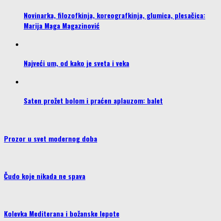
Novinarka, filozofkinja, koreografkinja, glumica, plesačica:
Marija Maga Magazinović
Najveći um, od kako je sveta i veka
Saten prožet bolom i praćen aplauzom: balet
Prozor u svet modernog doba
Čudo koje nikada ne spava
Kolevka Mediterana i božanske lepote