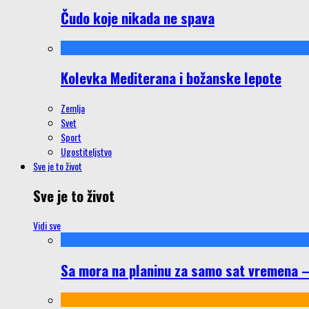
Čudo koje nikada ne spava
Kolevka Mediterana i božanske lepote
Zemlja
Svet
Sport
Ugostiteljstvo
Sve je to život
Sve je to život
Vidi sve
Sa mora na planinu za samo sat vremena – š