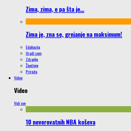
Zima, zima, e pa šta je…
Zima je, zna se, grejanje na maksimum!
Edukacija
Uradi sam
Zdravlje
Životinje
Priroda
Video
Video
Vidi sve
10 neverovatnih NBA koševa