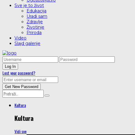
Ugostiteljstvo
Sve je to život
Edukacija
Uradi sam
Zdravlje
Životinje
Priroda
Video
Slajd galerije
Lost your password?
Kultura
Kultura
Vidi sve