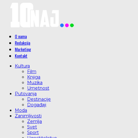
O nama
Redakcija
Marketing
Kontakt
Kultura
Film
Knjiga
Muzika
Umetnost
Putovanja
Destinacije
Događaji
Moda
Zanimljivosti
Zemlja
Svet
Sport