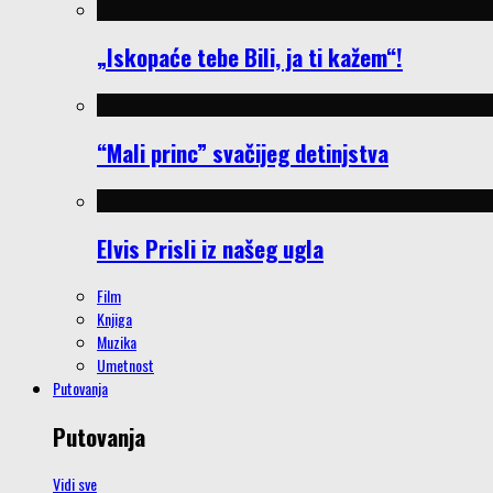
„Iskopaće tebe Bili, ja ti kažem“!
“Mali princ” svačijeg detinjstva
Elvis Prisli iz našeg ugla
Film
Knjiga
Muzika
Umetnost
Putovanja
Putovanja
Vidi sve