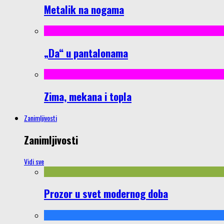
Metalik na nogama
„Da“ u pantalonama
Zima, mekana i topla
Zanimljivosti
Zanimljivosti
Vidi sve
Prozor u svet modernog doba