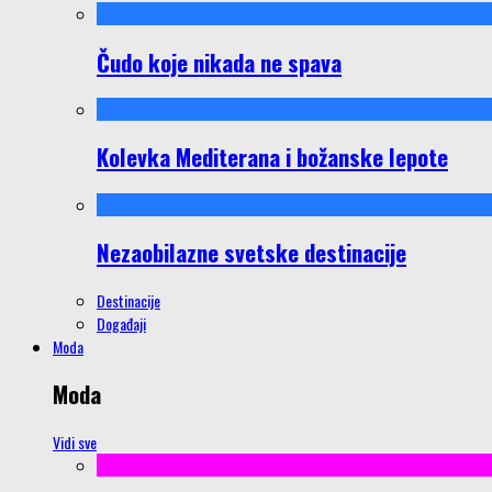
Čudo koje nikada ne spava
Kolevka Mediterana i božanske lepote
Nezaobilazne svetske destinacije
Destinacije
Događaji
Moda
Moda
Vidi sve