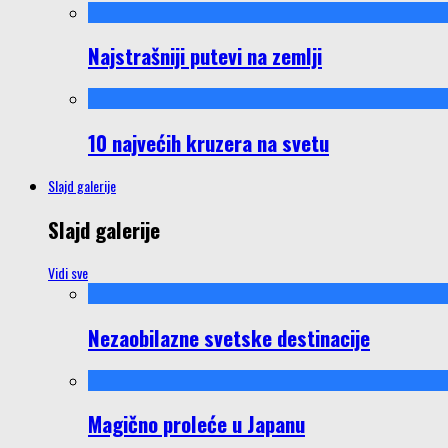
Najstrašniji putevi na zemlji
10 najvećih kruzera na svetu
Slajd galerije
Slajd galerije
Vidi sve
Nezaobilazne svetske destinacije
Magično proleće u Japanu