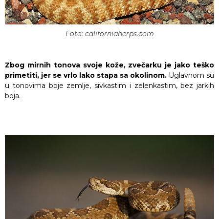
Foto: californiaherps.com
Zbog mirnih tonova svoje kože, zvečarku je jako teško
primetiti, jer se vrlo lako stapa sa okolinom.
Uglavnom su
u tonovima boje zemlje, sivkastim i zelenkastim, bez jarkih
boja.