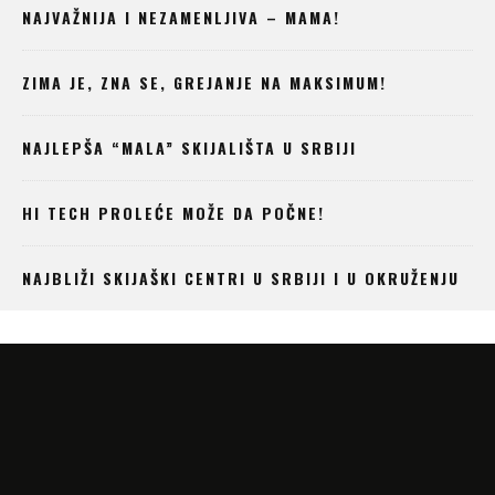
NAJVAŽNIJA I NEZAMENLJIVA – MAMA!
ZIMA JE, ZNA SE, GREJANJE NA MAKSIMUM!
NAJLEPŠA “MALA” SKIJALIŠTA U SRBIJI
HI TECH PROLEĆE MOŽE DA POČNE!
NAJBLIŽI SKIJAŠKI CENTRI U SRBIJI I U OKRUŽENJU