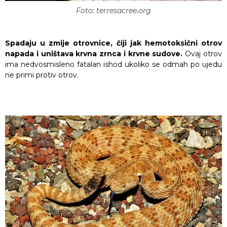
Foto: terresacree.org
Spadaju u zmije otrovnice, čiji jak hemotoksični otrov
napada i uništava krvna zrnca i krvne sudove.
Ovaj otrov
ima nedvosmisleno fatalan ishod ukoliko se odmah po ujedu
ne primi protiv otrov.