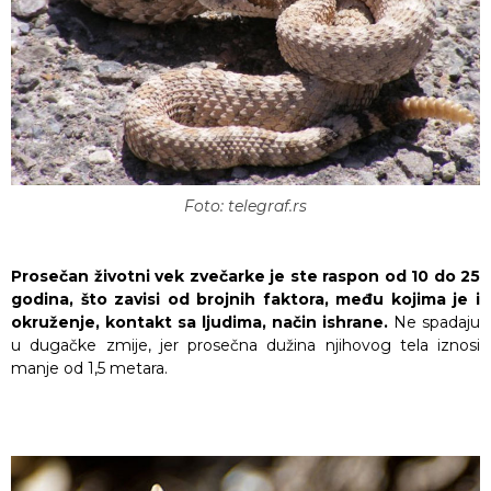
Foto: telegraf.rs
Prosečan životni vek zvečarke je ste raspon od 10 do 25
godina, što zavisi od brojnih faktora, među kojima je i
okruženje, kontakt sa ljudima, način ishrane.
Ne spadaju
u dugačke zmije, jer prosečna dužina njihovog tela iznosi
manje od 1,5 metara.