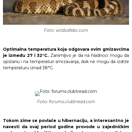
Foto: wildsafebc.com
Optimalna temperatura koja odgovara ovim gmizavcima
je između 27 i 32
°C
.
Zanimljivo je da na hladnoći mogu da
opstanu i na temperaturi smrzavanja, dok ne mogu da izdrže
temperaturu iznad 38
°C.
Foto: forums.clubtread.com
Tokom zime se povlače u hibernaciju, a interesantno je
navesti da ovaj period godine provode u zajedničkim