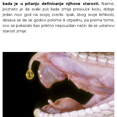
kada je u pitanju definisanje njihove starosti.
Naime,
poznato je da svaki put kada zmija presvuče kožu, dobije
jedan novi god na svojoj zvečki. Ipak, zbog svoje krhkosti,
dešava se da se godovi polome ili otpadnu, pa prema tome,
ovo se pokazalo kao prilično nepouzdan način da se ustanovi
starost zmije.