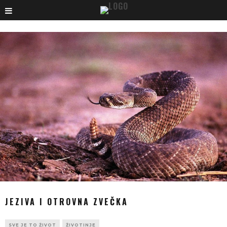
JEZIVA I OTROVNA ZVEČKA
SVE JE TO ŽIVOT
ŽIVOTINJE