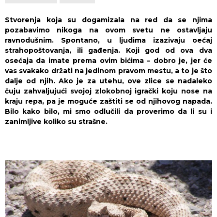
Stvorenja koja su dogamizala na red da se njima
pozabavimo nikoga na ovom svetu ne ostavljaju
ravnodušnim. Spontano, u ljudima izazivaju oećaj
strahopoštovanja, ili gađenja. Koji god od ova dva
osećaja da imate prema ovim bićima – dobro je, jer će
vas svakako držati na jedinom pravom mestu, a to je što
dalje od njih. Ako je za utehu, ove zlice se nadaleko
čuju zahvaljujući svojoj zlokobnoj igrački koju nose na
kraju repa, pa je moguće zaštiti se od njihovog napada.
Bilo kako bilo, mi smo odlučili da proverimo da li su i
zanimljive koliko su strašne.