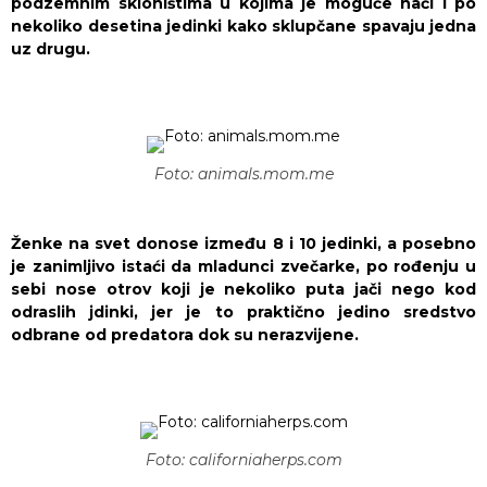
podzemnim skloništima u kojima je moguće naći i po
nekoliko desetina jedinki kako sklupčane spavaju jedna
uz drugu.
Foto: animals.mom.me
Ženke na svet donose između 8 i 10 jedinki, a posebno
je zanimljivo istaći da mladunci zvečarke, po rođenju u
sebi nose otrov koji je nekoliko puta jači nego kod
odraslih jdinki, jer je to praktično jedino sredstvo
odbrane od predatora dok su nerazvijene.
Foto: californiaherps.com