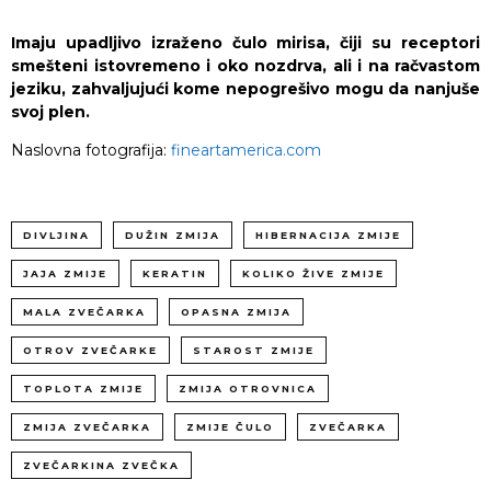
Imaju upadljivo izraženo čulo mirisa, čiji su receptori
smešteni istovremeno i oko nozdrva, ali i na račvastom
jeziku, zahvaljujući kome nepogrešivo mogu da nanjuše
svoj plen.
Naslovna fotografija:
fineartamerica.com
DIVLJINA
DUŽIN ZMIJA
HIBERNACIJA ZMIJE
JAJA ZMIJE
KERATIN
KOLIKO ŽIVE ZMIJE
MALA ZVEČARKA
OPASNA ZMIJA
OTROV ZVEČARKE
STAROST ZMIJE
TOPLOTA ZMIJE
ZMIJA OTROVNICA
ZMIJA ZVEČARKA
ZMIJE ČULO
ZVEČARKA
ZVEČARKINA ZVEČKA