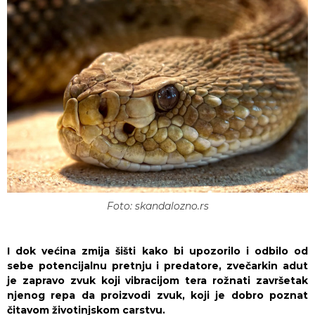
Foto: skandalozno.rs
I dok većina zmija šišti kako bi upozorilo i odbilo od
sebe potencijalnu pretnju i predatore, zvečarkin adut
je zapravo zvuk koji vibracijom tera rožnati završetak
njenog repa da proizvodi zvuk, koji je dobro poznat
čitavom životinjskom carstvu.