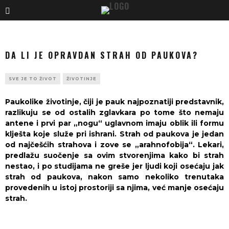
DA LI JE OPRAVDAN STRAH OD PAUKOVA?
SVE JE TO ŽIVOT
ŽIVOTINJE
Paukolike životinje, čiji je pauk najpoznatiji predstavnik,
razlikuju se od ostalih zglavkara po tome što nemaju
antene i prvi par „nogu“ uglavnom imaju oblik ili formu
klješta koje služe pri ishrani. Strah od paukova je jedan
od najčešćih strahova i zove se „arahnofobija“. Lekari,
predlažu suočenje sa ovim stvorenjima kako bi strah
nestao, i po studijama ne greše jer ljudi koji osećaju jak
strah od paukova, nakon samo nekoliko trenutaka
provedenih u istoj prostoriji sa njima, već manje osećaju
strah.