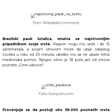
Foto: Wikipedia commons
Brazilski pauk lutalica, smatra se najotrovnijim
pripadnikom svoje vrste.
Raspon nogu mu seže i do 15
santimetara, a svojim otrovom može da ubije odraslog
čoveka u roku od 20 minuta, ukoliko mu se ne ukaže hitna
medicinska pomoć. Njegov otrov je 18 puta jači od otrova
poznate „Crne udovice“.
Foto: funnyism.com
Procenjuje se da postoji oko 38.000 poznatih vrsta