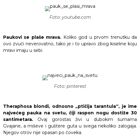
Foto: youtube.com
Paukovi se plaše mrava.
Koliko god u prvom trenutku da
ovo zvuči neverovatno, tako je i to upravo zbog kiseline koju
mravi imaju u sebi.
Foto: pinterest
Theraphosa blondi, odnosno „ptičija tarantula“, je ime
najvećeg pauka na svetu, čiji raspon nogu dostiže 30
santimetara.
Ovaj gorostas živi u dubokim šumama
Gvajane, a miševe i guštere guta u svega nekoliko zalogaja.
Njegov otrov nije opasan po čoveka.