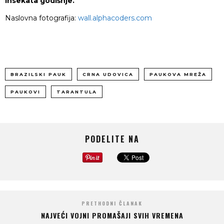
insekata godišnje.
Naslovna fotografija:
wall.alphacoders.com
BRAZILSKI PAUK
CRNA UDOVICA
PAUKOVA MREŽA
PAUKOVI
TARANTULA
PODELITE NA
PRETHODNI ČLANAK
NAJVEĆI VOJNI PROMAŠAJI SVIH VREMENA