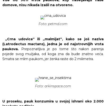
Više od 90% vrsta paukova, koji naseljavaju naše
domove, nisu nikada izašli na otvoreno.
Foto: petmd.com
„Crna udovica“ ili „malmijat“, kako se još naziva
(Latrodectus mactans), jedna je od najotrovnijih vrsta
paukova.
Prepoznatljiva je po tome što nakon parenja
pojede svog mužjaka, od koga zna da bude znatno veća.
Smatra se mlim paukom, jer ženka raste do 2 milimetra.
Foto: arkinspace.com
U proseku, pauk konzumira u svojoj ishrani oko 2.000