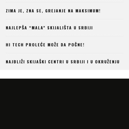
ZIMA JE, ZNA SE, GREJANJE NA MAKSIMUM!
NAJLEPŠA “MALA” SKIJALIŠTA U SRBIJI
HI TECH PROLEĆE MOŽE DA POČNE!
NAJBLIŽI SKIJAŠKI CENTRI U SRBIJI I U OKRUŽENJU