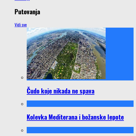
Putovanja
Vidi sve
Čudo koje nikada ne spava
Kolevka Mediterana i božanske lepote