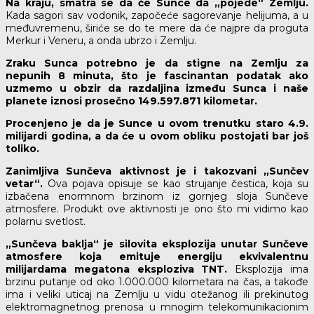
Na kraju, smatra se da će Sunce da „pojede“ Zemlju.
Kada sagori sav vodonik, započeće sagorevanje helijuma, a u
međuvremenu, širiće se do te mere da će najpre da proguta
Merkur i Veneru, a onda ubrzo i Zemlju.
Zraku Sunca potrebno je da stigne na Zemlju za
nepunih 8 minuta, što je fascinantan podatak ako
uzmemo u obzir da razdaljina između Sunca i naše
planete iznosi prosečno 149.597.871 kilometar.
Procenjeno je da je Sunce u ovom trenutku staro 4.9.
milijardi godina, a da će u ovom obliku postojati bar još
toliko.
Zanimljiva Sunčeva aktivnost je i takozvani „Sunčev
vetar“.
Ova pojava opisuje se kao strujanje čestica, koja su
izbačena enormnom brzinom iz gornjeg sloja Sunčeve
atmosfere. Produkt ove aktivnosti je ono što mi vidimo kao
polarnu svetlost.
„Sunčeva baklja“ je silovita eksplozija unutar Sunčeve
atmosfere koja emituje energiju ekvivalentnu
milijardama megatona eksploziva TNT.
Eksplozija ima
brzinu putanje od oko 1.000.000 kilometara na čas, a takođe
ima i veliki uticaj na Zemlju u vidu otežanog ili prekinutog
elektromagnetnog prenosa u mnogim telekomunikacionim