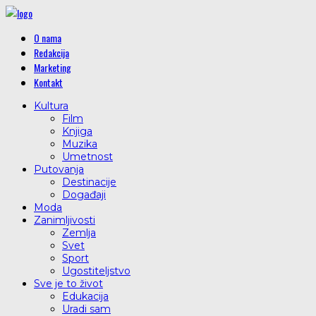
O nama
Redakcija
Marketing
Kontakt
Kultura
Film
Knjiga
Muzika
Umetnost
Putovanja
Destinacije
Događaji
Moda
Zanimljivosti
Zemlja
Svet
Sport
Ugostiteljstvo
Sve je to život
Edukacija
Uradi sam