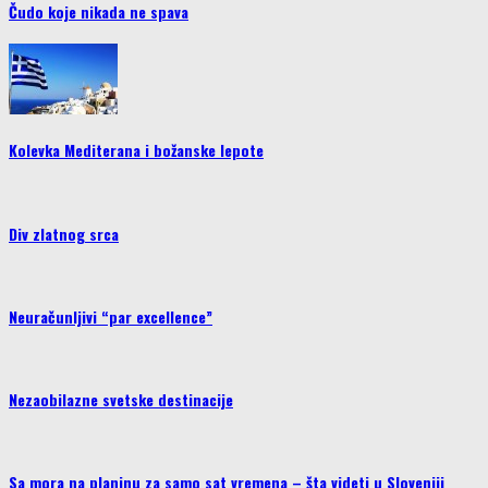
Čudo koje nikada ne spava
Kolevka Mediterana i božanske lepote
Div zlatnog srca
Neuračunljivi “par excellence”
Nezaobilazne svetske destinacije
Sa mora na planinu za samo sat vremena – šta videti u Sloveniji