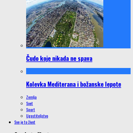
Čudo koje nikada ne spava
Kolevka Mediterana i božanske lepote
Zemlja
Svet
Sport
Ugostiteljstvo
Sve je to život