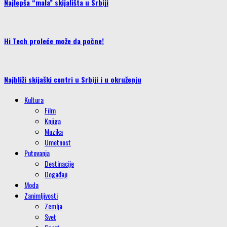
Najlepša “mala” skijališta u Srbiji
Hi Tech proleće može da počne!
Najbliži skijaški centri u Srbiji i u okruženju
Kultura
Film
Knjiga
Muzika
Umetnost
Putovanja
Destinacije
Događaji
Moda
Zanimljivosti
Zemlja
Svet