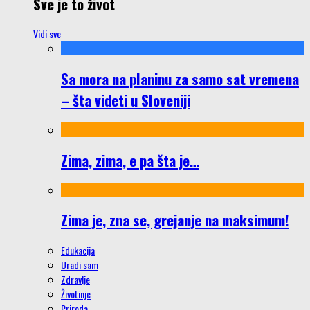
Sve je to život
Vidi sve
Sa mora na planinu za samo sat vremena
– šta videti u Sloveniji
Zima, zima, e pa šta je…
Zima je, zna se, grejanje na maksimum!
Edukacija
Uradi sam
Zdravlje
Životinje
Priroda