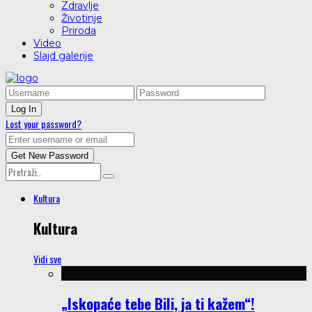
Zdravlje
Životinje
Priroda
Video
Slajd galerije
Lost your password?
Kultura
Kultura
Vidi sve
„Iskopaće tebe Bili, ja ti kažem“!