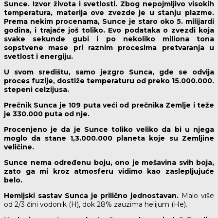
Sunce. Izvor života i svetlosti. Zbog nepojmljivo visokih
temperatura, materija ove zvezde je u stanju plazme.
Prema nekim procenama, Sunce je staro oko 5. milijardi
godina, i trajaće još toliko. Evo podataka o zvezdi koja
svake sekunde gubi i po nekoliko miliona tona
sopstvene mase pri raznim procesima pretvaranja u
svetlost i energiju.
U svom središtu, samo jezgro Sunca, gde se odvija
proces fuzije, dostiže temperaturu od preko 15.000.000.
stepeni celzijusa.
Prečnik Sunca je 109 puta veći od prečnika Zemlje i teže
je 330.000 puta od nje.
Procenjeno je da je Sunce toliko veliko da bi u njega
moglo da stane 1,3.000.000 planeta koje su Zemljine
veličine.
Sunce nema određenu boju, ono je mešavina svih boja,
zato ga mi kroz atmosferu vidimo kao zaslepljujuće
belo.
Hemijski sastav Sunca je prilično jednostavan.
Malo više
od 2/3 čini vodonik (H), dok 28% zauzima helijum (He).