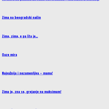
Zima na beogradski način
Zima, zima, e pa šta je…
Oaze mira
Najvažnija i nezamenljiva – mama!
Zima je, zna se, grejanje na maksimum!