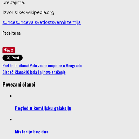
uređajima.
Izvor slike: wikipedia.org
sunce
sunceva svetlost
svemir
zemlja
Podelite na
Prethodni članak
Malo znane činjenice o Beogradu
Sledeći članak
10 boja i njihovo značenje
Povezani članci
Pogled u komšijsku galaksiju
Misterije bez dna