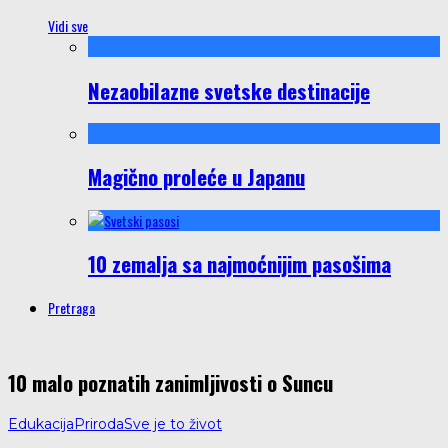
Vidi sve
Nezaobilazne svetske destinacije
Magično proleće u Japanu
10 zemalja sa najmoćnijim pasošima
Pretraga
10 malo poznatih zanimljivosti o Suncu
Edukacija
Priroda
Sve je to život