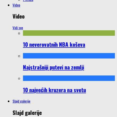
Video
Video
Vidi sve
10 neverovatnih NBA koševa
Najstrašniji putevi na zemlji
10 najvećih kruzera na svetu
Slajd galerije
Slajd galerije