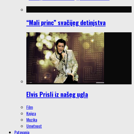
“Mali princ” svačijeg detinjstva
Elvis Prisli iz našeg ugla
Film
Knjiga
Muzika
Umetnost
Putovanja