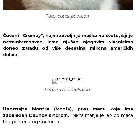
Foto: cutestpaw.com
Čuveni “Grumpy”, najmrzovoljnija mačka na svetu, čiji je
nezainteresovan izraz njuške njegovim vlasnicima
doneo zaradu od više desetina miliona američkih
dolara.
Foto: myanimals.com
Upoznajte Montija (Monty), prvu macu koja ima
zabeležen Daunov sindrom.
Ništa manje je lep od maca
bez pomenutog sindroma.