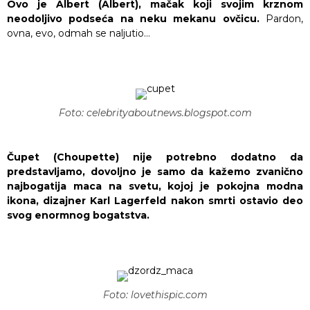
Ovo je Albert (Albert), mačak koji svojim krznom
neodoljivo podseća na neku mekanu ovčicu.
Pardon,
ovna, evo, odmah se naljutio…
Foto: celebrityaboutnews.blogspot.com
Čupet (Choupette) nije potrebno dodatno da
predstavljamo, dovoljno je samo da kažemo zvanično
najbogatija maca na svetu, kojoj je pokojna modna
ikona, dizajner Karl Lagerfeld nakon smrti ostavio deo
svog enormnog bogatstva.
Foto: lovethispic.com