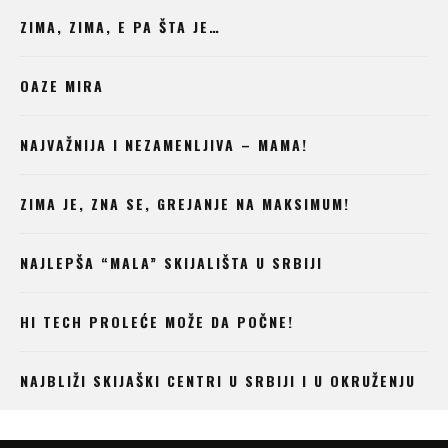
ZIMA, ZIMA, E PA ŠTA JE…
OAZE MIRA
NAJVAŽNIJA I NEZAMENLJIVA – MAMA!
ZIMA JE, ZNA SE, GREJANJE NA MAKSIMUM!
NAJLEPŠA “MALA” SKIJALIŠTA U SRBIJI
HI TECH PROLEĆE MOŽE DA POČNE!
NAJBLIŽI SKIJAŠKI CENTRI U SRBIJI I U OKRUŽENJU