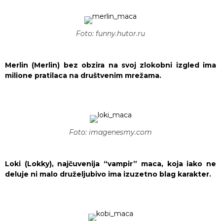
Foto: funny.hutor.ru
Merlin (Merlin) bez obzira na svoj zlokobni izgled ima
milione pratilaca na društvenim mrežama.
Foto: imagenesmy.com
Loki (Lokky), najčuvenija “vampir” maca, koja iako ne
deluje ni malo druželjubivo ima izuzetno blag karakter.