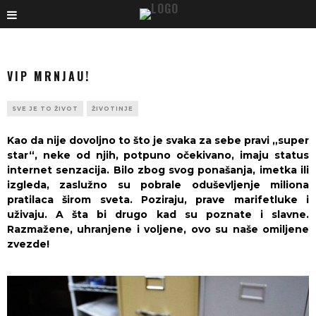
VIP MRNJAU!
SVE JE TO ŽIVOT
ŽIVOTINJE
Kao da nije dovoljno to što je svaka za sebe pravi „super
star“, neke od njih, potpuno očekivano, imaju status
internet senzacija. Bilo zbog svog ponašanja, imetka ili
izgleda, zaslužno su pobrale oduševljenje miliona
pratilaca širom sveta. Poziraju, prave marifetluke i
uživaju. A šta bi drugo kad su poznate i slavne.
Razmažene, uhranjene i voljene, ovo su naše omiljene
zvezde!