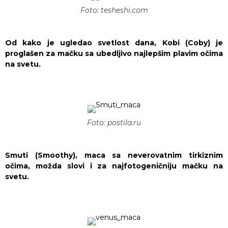
Foto: tesheshi.com
Od kako je ugledao svetlost dana, Kobi (Coby) je
proglašen za mačku sa ubedljivo najlepšim plavim očima
na svetu.
Foto: postila.ru
Smuti (Smoothy), maca sa neverovatnim tirkiznim
očima, možda slovi i za najfotogeničniju mačku na
svetu.