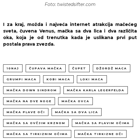
Foto: twistedsifter.com
I za kraj, možda i najveća internet atrakcija mačećeg
sveta, čuvena Venus, mačka sa dva lica i dva različita
oka, koja je od trenutka kada je uslikana prvi put
postala prava zvezda.
10NAJ
ČUPAVA MAČKA
ČUPET
DŽORDŽ MACA
GRUMPI MACA
KOBI MACA
LOKI MACA
MAČKA DOWN SINDROM
MAČKA KARLA LEGERFELDA
MAČKA NA DVE NOGE
MAČKA OVCA
MAČKA PLAVE OČI
MAČKA SA DVA LICA
MAČKA SA OVČJIM KRZNOM
MAČKA SA PLAVIM OČIMA
MAČKA SA TIRKIZNIM OČIMA
MAČKA TIRKIZNE OČI