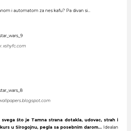
šanom i automatom za nes kafu? Pa divan si…
: xshyfc.com
ATNOG SRCA
wallpapers.blogspot.com
a svega što je Tamna strana dotakla, udovac, strah i
o kurs u Sirogojnu, pegla sa posebnim darom…
Idealan