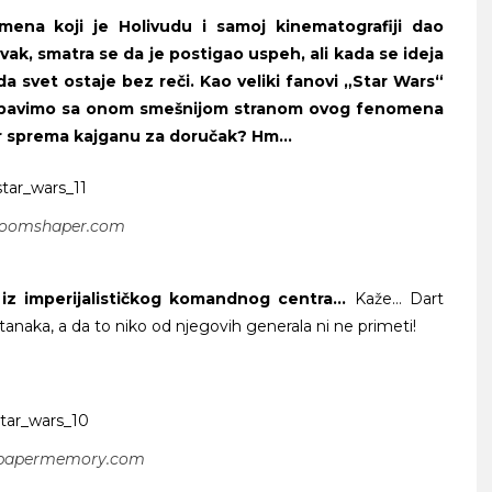
emena koji je Holivudu i samoj kinematografiji dao
ak, smatra se da je postigao uspeh, ali kada se ideja
a svet ostaje bez reči. Kao veliki fanovi „Star Wars“
se zabavimo sa onom smešnijom stranom ovog fenomena
er sprema kajganu za doručak? Hm…
jooomshaper.com
o iz imperijalističkog komandnog centra…
Kaže… Dart
aka, a da to niko od njegovih generala ni ne primeti!
llpapermemory.com