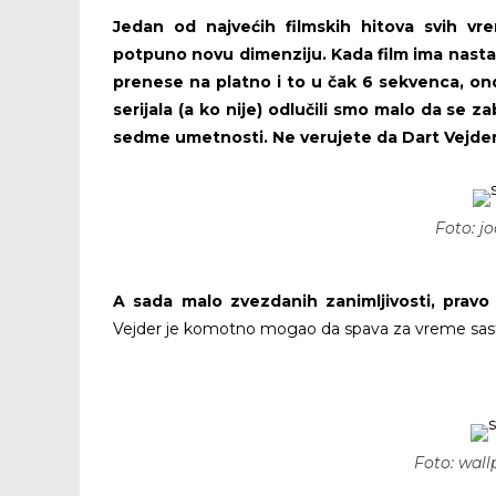
Jedan od najvećih filmskih hitova svih vr
potpuno novu dimenziju. Kada film ima nastav
prenese na platno i to u čak 6 sekvenca, ond
serijala (a ko nije) odlučili smo malo da 
sedme umetnosti. Ne verujete da Dart Vejd
Foto: 
A sada malo zvezdanih zanimljivosti, prav
Vejder je komotno mogao da spava za vreme sastan
Foto: wa