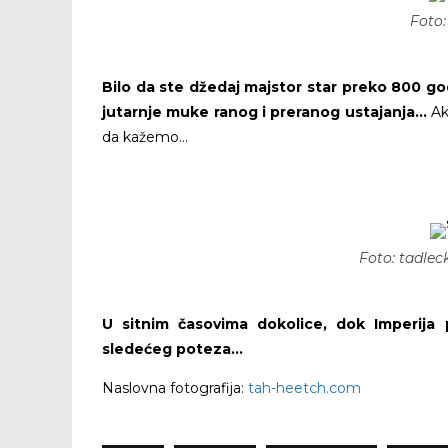
Foto
Bilo da ste džedaj majstor star preko 800 godi
jutarnje muke ranog i preranog ustajanja…
Ak
da kažemo…
Foto: tadle
U sitnim časovima dokolice, dok Imperija 
sledećeg poteza…
Naslovna fotografija:
tah-heetch.com