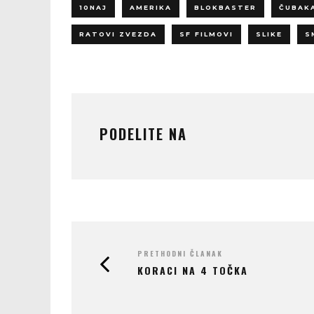
10NAJ
AMERIKA
BLOKBASTER
ČUBAK
RATOVI ZVEZDA
SF FILMOVI
SLIKE
S
PODELITE NA
PRETHODNI ČLANAK
KORACI NA 4 TOČKA