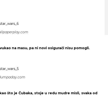
SA MORA NA PLANINU ZA SAMO S
VREMENA – ŠTA VIDETI U
SLOVENIJI
allpaperplay.com
povukao na masu, pa ni novi osigurači nisu pomogli.
 dumpaday.com
 kao što je Čubaka, stoje u redu mudre misli, svaka od