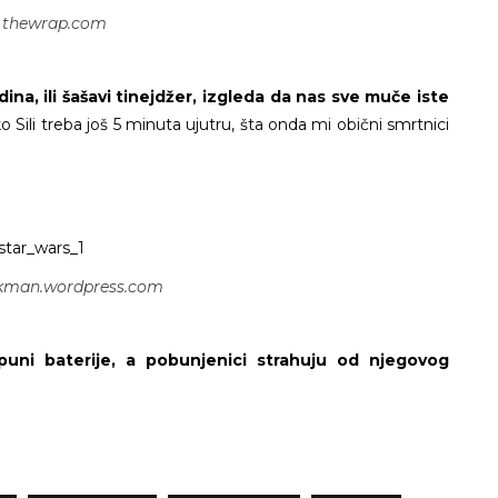
: thewrap.com
na, ili šašavi tinejdžer, izgleda da nas sve muče iste
o Sili treba još 5 minuta ujutru, šta onda mi obični smrtnici
ckman.wordpress.com
puni baterije, a pobunjenici strahuju od njegovog