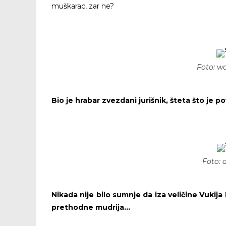
muškarac, zar ne?
Foto: w
Bio je hrabar zvezdani jurišnik, šteta što je 
Foto:
Nikada nije bilo sumnje da iza veličine Vukija
prethodne mudrija…