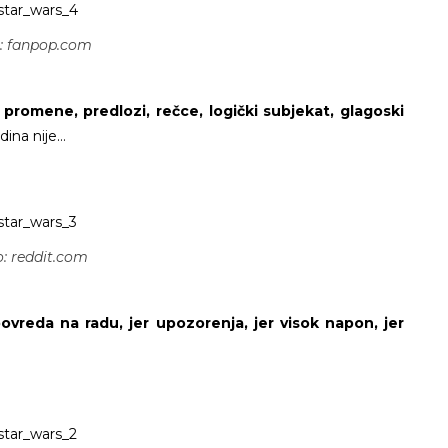
: fanpop.com
 promene, predlozi, rečce, logički subjekat, glagoski
dina nije…
: reddit.com
 povreda na radu, jer upozorenja, jer visok napon, jer