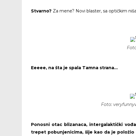
Stvarno?
Za mene? Novi blaster, sa optičkim ni
Foto
Eeeee, na šta je spala Tamna strana…
DIV ZL
Foto: veryfunny
Ponosni otac blizanaca, intergalaktički vođ
trepet pobunjenicima, šije kao da je položi