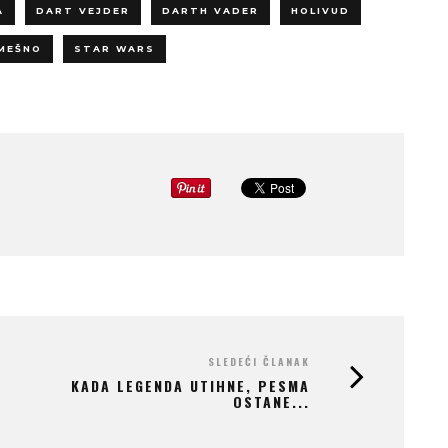
A
DART VEJDER
DARTH VADER
HOLIVUD
MEŠNO
STAR WARS
SLEDEĆI ČLANAK
KADA LEGENDA UTIHNE, PESMA
OSTANE...