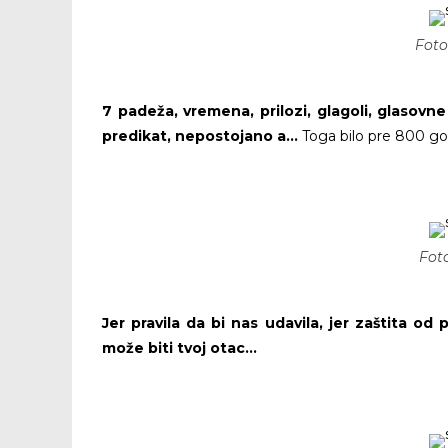
Foto
7 padeža, vremena, prilozi, glagoli, glasovne
predikat, nepostojano a…
Toga bilo pre 800 go
Foto
Jer pravila da bi nas udavila, jer zaštita od
može biti tvoj otac…