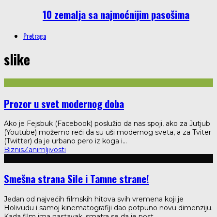
10 zemalja sa najmoćnijim pasošima
Pretraga
slike
Prozor u svet modernog doba
Ako je Fejsbuk (Facebook) poslužio da nas spoji, ako za Jutjub
(Youtube) možemo reći da su uši modernog sveta, a za Tviter
(Twitter) da je urbano pero iz koga i
...
Biznis
Zanimljivosti
Smešna strana Sile i Tamne strane!
Jedan od najvećih filmskih hitova svih vremena koji je
Holivudu i samoj kinematografiji dao potpuno novu dimenziju.
Kada film ima nastavak, smatra se da je post
...