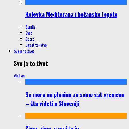
Kolevka Mediterana i božanske lepote
Zemlja
Svet
Sport
Ugostiteljstvo
Sve je to život
Sve je to život
Vidi sve
Sa mora na planinu za samo sat vremena
– šta videti u Sloveniji
Zima, zima, e pa šta je…