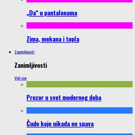
„Da“ u pantalonama
Zima, mekana i topla
Zanimljivosti
Zanimljivosti
Vidi sve
Prozor u svet modernog doba
Čudo koje nikada ne spava