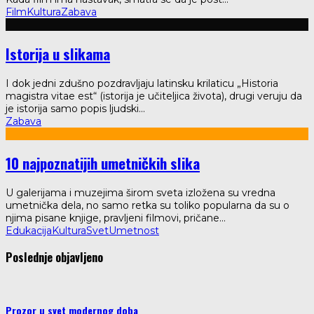
Film
Kultura
Zabava
Istorija u slikama
I dok jedni zdušno pozdravljaju latinsku krilaticu „Historia
magistra vitae est“ (istorija je učiteljica života), drugi veruju da
je istorija samo popis ljudski
...
Zabava
10 najpoznatijih umetničkih slika
U galerijama i muzejima širom sveta izložena su vredna
umetnička dela, no samo retka su toliko popularna da su o
njima pisane knjige, pravljeni filmovi, pričane
...
Edukacija
Kultura
Svet
Umetnost
Poslednje objavljeno
Prozor u svet modernog doba