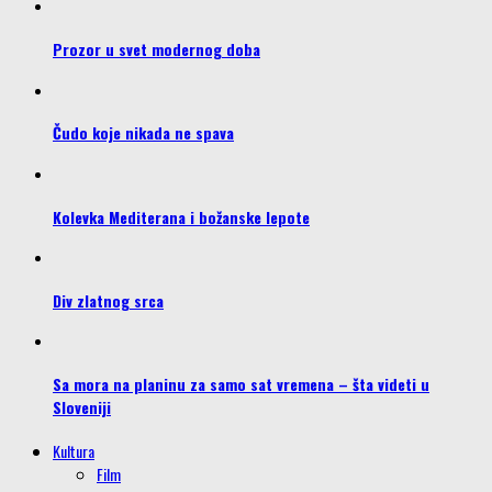
Prozor u svet modernog doba
Čudo koje nikada ne spava
Kolevka Mediterana i božanske lepote
Div zlatnog srca
Sa mora na planinu za samo sat vremena – šta videti u
Sloveniji
Kultura
Film