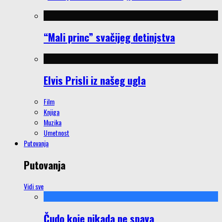
“Mali princ” svačijeg detinjstva
Elvis Prisli iz našeg ugla
Film
Knjiga
Muzika
Umetnost
Putovanja
Putovanja
Vidi sve
Čudo koje nikada ne spava