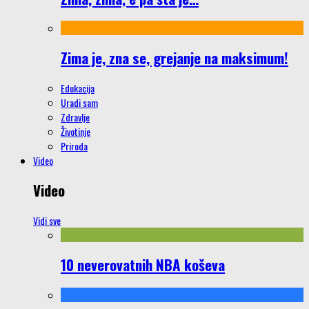
Zima je, zna se, grejanje na maksimum!
Edukacija
Uradi sam
Zdravlje
Životinje
Priroda
Video
Video
Vidi sve
10 neverovatnih NBA koševa