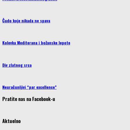
Čudo koje nikada ne spava
Kolevka Mediterana i božanske lepote
Div zlatnog srca
Neuračunljivi “par excellence”
Pratite nas na Facebook-u
Aktuelno