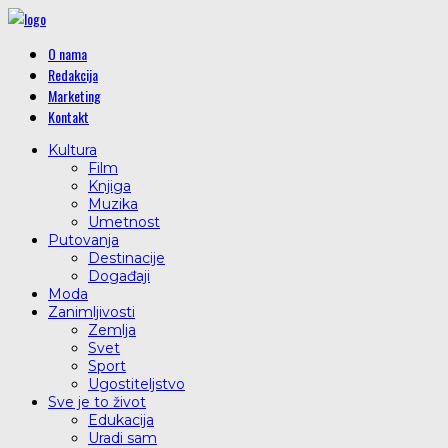
O nama
Redakcija
Marketing
Kontakt
Kultura
Film
Knjiga
Muzika
Umetnost
Putovanja
Destinacije
Događaji
Moda
Zanimljivosti
Zemlja
Svet
Sport
Ugostiteljstvo
Sve je to život
Edukacija
Uradi sam