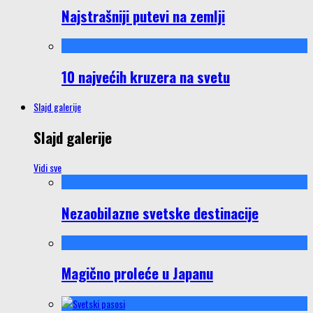
Najstrašniji putevi na zemlji
10 najvećih kruzera na svetu
Slajd galerije
Slajd galerije
Vidi sve
Nezaobilazne svetske destinacije
Magično proleće u Japanu