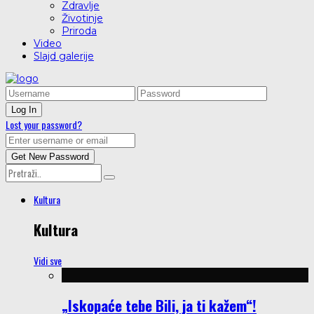
Zdravlje
Životinje
Priroda
Video
Slajd galerije
Lost your password?
Kultura
Kultura
Vidi sve
„Iskopaće tebe Bili, ja ti kažem“!