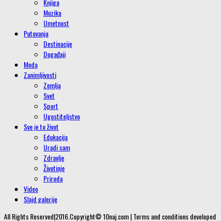
Knjiga
Muzika
Umetnost
Putovanja
Destinacije
Događaji
Moda
Zanimljivosti
Zemlja
Svet
Sport
Ugostiteljstvo
Sve je to život
Edukacija
Uradi sam
Zdravlje
Životinje
Priroda
Video
Slajd galerije
All Rights Reserved|2016.Copyright© 10naj.com | Terms and conditions developed