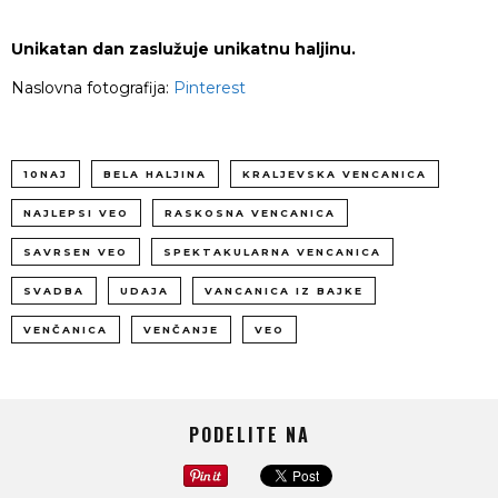
Unikatan dan zaslužuje unikatnu haljinu.
Naslovna fotografija:
Pinterest
10NAJ
BELA HALJINA
KRALJEVSKA VENCANICA
NAJLEPSI VEO
RASKOSNA VENCANICA
SAVRSEN VEO
SPEKTAKULARNA VENCANICA
SVADBA
UDAJA
VANCANICA IZ BAJKE
VENČANICA
VENČANJE
VEO
PODELITE NA