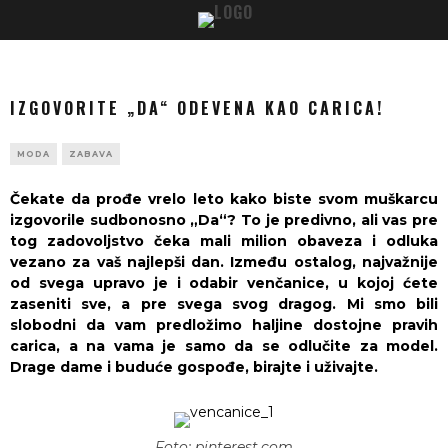
IZGOVORITE „DA“ ODEVENA KAO CARICA!
MODA
ZABAVA
Čekate da prođe vrelo leto kako biste svom muškarcu
izgovorile sudbonosno „Da“? To je predivno, ali vas pre
tog zadovoljstvo čeka mali milion obaveza i odluka
vezano za vaš najlepši dan. Između ostalog, najvažnije
od svega upravo je i odabir venčanice, u kojoj ćete
zaseniti sve, a pre svega svog dragog. Mi smo bili
slobodni da vam predložimo haljine dostojne pravih
carica, a na vama je samo da se odlučite za model.
Drage dame i buduće gospođe, birajte i uživajte.
Foto: pinterest.com