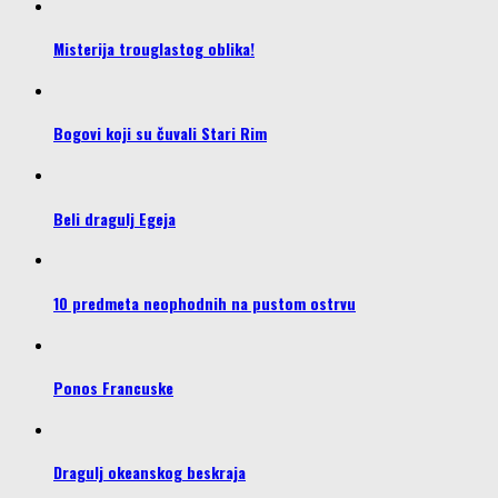
Misterija trouglastog oblika!
Bogovi koji su čuvali Stari Rim
Beli dragulj Egeja
10 predmeta neophodnih na pustom ostrvu
Ponos Francuske
Dragulj okeanskog beskraja