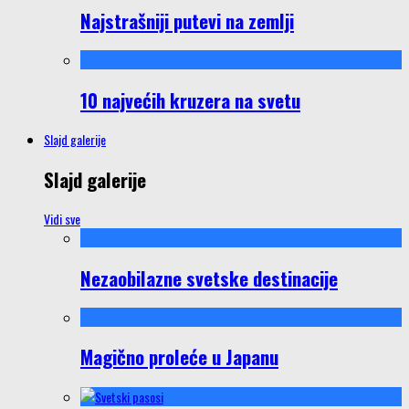
Najstrašniji putevi na zemlji
10 najvećih kruzera na svetu
Slajd galerije
Slajd galerije
Vidi sve
Nezaobilazne svetske destinacije
Magično proleće u Japanu