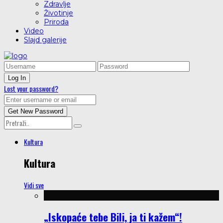
Zdravlje
Životinje
Priroda
Video
Slajd galerije
Lost your password?
Kultura
Kultura
Vidi sve
„Iskopaće tebe Bili, ja ti kažem“!