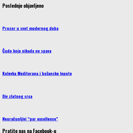
Poslednje objavljeno
Prozor u svet modernog doba
Čudo koje nikada ne spava
Kolevka Mediterana i božanske lepote
Div zlatnog srca
Neuračunljivi “par excellence”
Pratite nas na Facebook-u