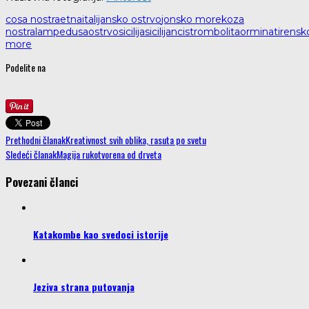
cosa nostra
etna
italijansko ostrvo
jonsko more
koza
nostra
lampedusa
ostrvo
sicilija
sicilijanci
stromboli
taormina
tirensk
more
Podelite na
Prethodni članak
Kreativnost svih oblika, rasuta po svetu
Sledeći članak
Magija rukotvorena od drveta
Povezani članci
Katakombe kao svedoci istorije
Jeziva strana putovanja