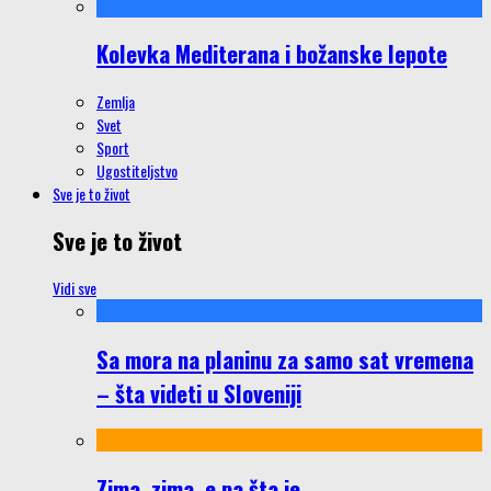
Kolevka Mediterana i božanske lepote
Zemlja
Svet
Sport
Ugostiteljstvo
Sve je to život
Sve je to život
Vidi sve
Sa mora na planinu za samo sat vremena
– šta videti u Sloveniji
Zima, zima, e pa šta je…