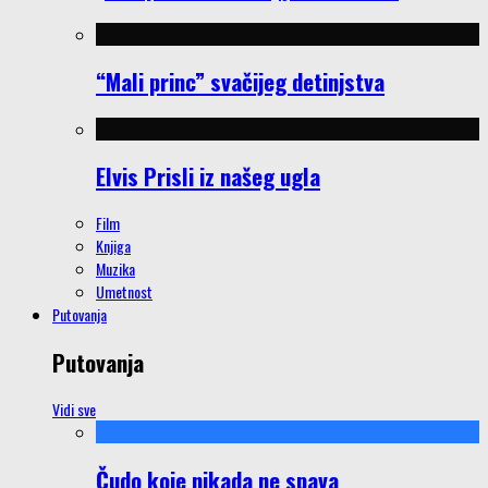
“Mali princ” svačijeg detinjstva
Elvis Prisli iz našeg ugla
Film
Knjiga
Muzika
Umetnost
Putovanja
Putovanja
Vidi sve
Čudo koje nikada ne spava