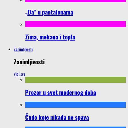
„Da“ u pantalonama
Zima, mekana i topla
Zanimljivosti
Zanimljivosti
Vidi sve
Prozor u svet modernog doba
Čudo koje nikada ne spava