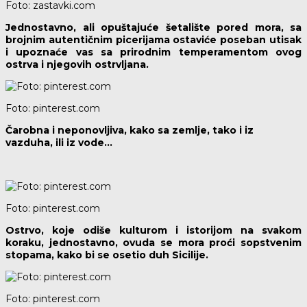
Foto: zastavki.com
Jednostavno, ali opuštajuće šetalište pored mora, sa
brojnim autentičnim picerijama ostaviće poseban utisak
i upoznaće vas sa prirodnim temperamentom ovog
ostrva i njegovih ostrvljana.
Foto: pinterest.com
Čarobna i neponovljiva, kako sa zemlje, tako i iz
vazduha, ili iz vode…
Foto: pinterest.com
Ostrvo, koje odiše kulturom i istorijom na svakom
koraku, jednostavno, ovuda se mora proći sopstvenim
stopama, kako bi se osetio duh Sicilije.
Foto: pinterest.com