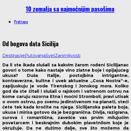
10 zemalja sa najmoćnijim pasošima
Pretraga
Od bogova data Sicilija
Destinacije
Putovanja
Svet
Zanimljivosti
Da li ste ikada slušali sa kakvim žarom rođeni Sicilijanac
govori o tome kako nastaje vino zlatne boje i opijajućeg
ukusa? Duša Italije, postojbina intrigantne,
kontraverzne, kultne i uvek aktuelne „Cosa Nostra“-e,
zapljuskuju je vode Tirenskog i Jonskog mora. Koliko
god da ste čitali i slušali o rajskom i vatrenom ostrvu na
kome caruju razorna Etna i moćni Stromboli, pravi utisak
o ovom ostrvu, po svemu jedinstvenom na planeti, steći
ćete tek kada kročite na njega. Sicilijanska paleta boja,
ukusa i mirisa gotovo da je bezgranična. Divlja, razigrana,
surova i romantična, zavešće vas prvim milujućim
povetarcem i beskrajnim dubokim plavetnilom koje je
okružuje. Da ne dužimo dalje, sve što možemo da