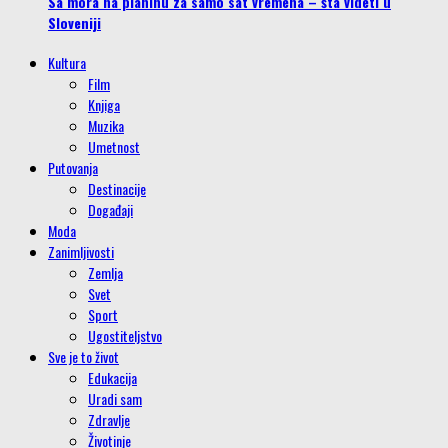
Sa mora na planinu za samo sat vremena – šta videti u
Sloveniji
Kultura
Film
Knjiga
Muzika
Umetnost
Putovanja
Destinacije
Događaji
Moda
Zanimljivosti
Zemlja
Svet
Sport
Ugostiteljstvo
Sve je to život
Edukacija
Uradi sam
Zdravlje
Životinje