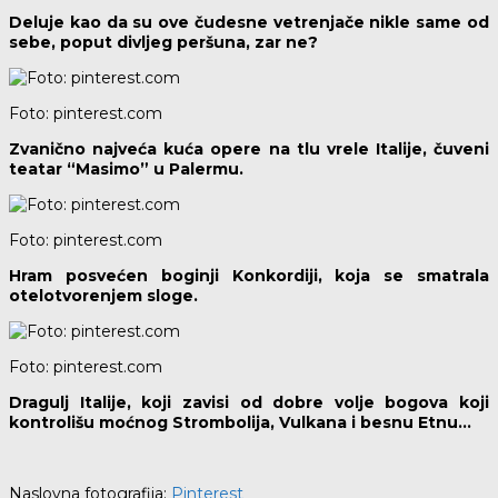
Deluje kao da su ove čudesne vetrenjače nikle same od
sebe, poput divljeg peršuna, zar ne?
Foto: pinterest.com
Zvanično najveća kuća opere na tlu vrele Italije, čuveni
teatar “Masimo” u Palermu.
Foto: pinterest.com
Hram posvećen boginji Konkordiji, koja se smatrala
otelotvorenjem sloge.
Foto: pinterest.com
Dragulj Italije, koji zavisi od dobre volje bogova koji
kontrolišu moćnog Strombolija, Vulkana i besnu Etnu…
Naslovna fotografija:
Pinterest