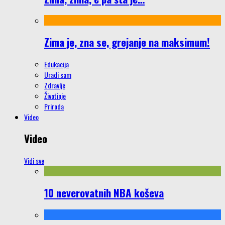
Zima je, zna se, grejanje na maksimum!
Edukacija
Uradi sam
Zdravlje
Životinje
Priroda
Video
Video
Vidi sve
10 neverovatnih NBA koševa