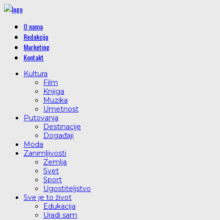
O nama
Redakcija
Marketing
Kontakt
Kultura
Film
Knjiga
Muzika
Umetnost
Putovanja
Destinacije
Događaji
Moda
Zanimljivosti
Zemlja
Svet
Sport
Ugostiteljstvo
Sve je to život
Edukacija
Uradi sam