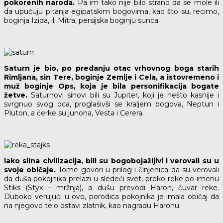
pokorenih naroda.
Pa im tako nije bilo strano da se mole ili
da upućuju pitanja egipatskim bogovima, kao što su, recimo,
boginja Izida, ili Mitra, persijska boginju sunca.
Saturn je bio, po predanju otac vrhovnog boga starih
Rimljana, sin Tere, boginje Zemlje i Cela, a istovremeno i
muž boginje Ops, koja je bila personifikacija bogate
žetve.
Saturnovi sinovi bili su Jupiter, koji je nešto kasnije i
svrgnuo svog oca, proglašivši se kraljem bogova, Neptun i
Pluton, a ćerke su junona, Vesta i Cerera.
Iako silna civilizacija, bili su bogobojažljivi i verovali su u
svoje običaje.
Tome govori u prilog i činjenica da su verovali
da duša pokojnika prelazi u sledeći svet, preko reke po imenu
Stiks (Styx – mržnja), a dušu prevodi Haron, čuvar reke.
Duboko verujući u ovo, porodica pokojnika je imala običaj da
na njegovo telo ostavi zlatnik, kao nagradu Haronu.