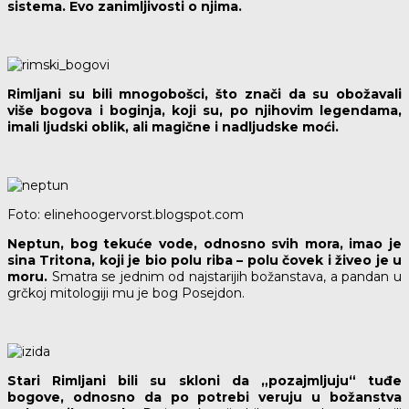
sistema. Evo zanimljivosti o njima.
Rimljani su bili mnogobošci, što znači da su obožavali
više bogova i boginja, koji su, po njihovim legendama,
imali ljudski oblik, ali magične i nadljudske moći.
Foto: elinehoogervorst.blogspot.com
Neptun, bog tekuće vode, odnosno svih mora, imao je
sina Tritona, koji je bio polu riba – polu čovek i živeo je u
moru.
Smatra se jednim od najstarijih božanstava, a pandan u
grčkoj mitologiji mu je bog Posejdon.
Stari Rimljani bili su skloni da „pozajmljuju“ tuđe
bogove, odnosno da po potrebi veruju u božanstva