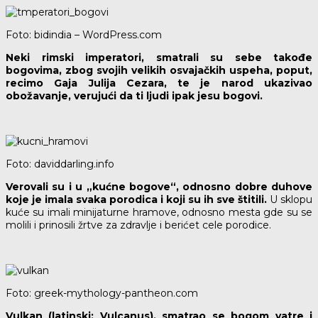
Foto: bidindia – WordPress.com
Neki rimski imperatori, smatrali su sebe takođe
bogovima, zbog svojih velikih osvajačkih uspeha, poput,
recimo Gaja Julija Cezara, te je narod ukazivao
obožavanje, verujući da ti ljudi ipak jesu bogovi.
Foto: daviddarling.info
Verovali su i u „kućne bogove“, odnosno dobre duhove
koje je imala svaka porodica i koji su ih sve štitili.
U sklopu
kuće su imali minijaturne hramove, odnosno mesta gde su se
molili i prinosili žrtve za zdravlje i berićet cele porodice.
Foto: greek-mythology-pantheon.com
Vulkan (latinski: Vulcanus), smatrao se bogom vatre i