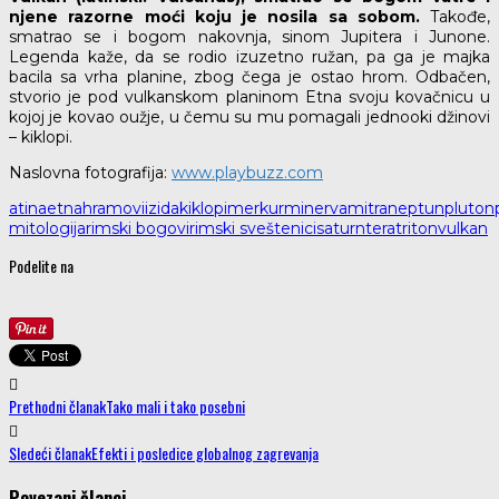
njene razorne moći koju je nosila sa sobom.
Takođe,
smatrao se i bogom nakovnja, sinom Jupitera i Junone.
Legenda kaže, da se rodio izuzetno ružan, pa ga je majka
bacila sa vrha planine, zbog čega je ostao hrom. Odbačen,
stvorio je pod vulkanskom planinom Etna svoju kovačnicu u
kojoj je kovao oužje, u čemu su mu pomagali jednooki džinovi
– kiklopi.
Naslovna fotografija:
www.playbuzz.com
atina
etna
hramovi
izida
kiklopi
merkur
minerva
mitra
neptun
pluton
mitologija
rimski bogovi
rimski sveštenici
saturn
tera
triton
vulkan
Podelite na
Prethodni članak
Tako mali i tako posebni
Sledeći članak
Efekti i posledice globalnog zagrevanja
Povezani članci