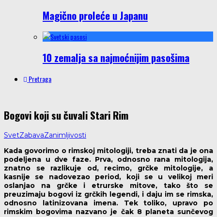
Magično proleće u Japanu
10 zemalja sa najmoćnijim pasošima
Pretraga
Bogovi koji su čuvali Stari Rim
Svet
Zabava
Zanimljivosti
Kada govorimo o rimskoj mitologiji, treba znati da je ona
podeljena u dve faze. Prva, odnosno rana mitologija,
znatno se razlikuje od, recimo, grčke mitologije, a
kasnije se nadovezao period, koji se u velikoj meri
oslanjao na grčke i etrurske mitove, tako što se
preuzimaju bogovi iz grčkih legendi, i daju im se rimska,
odnosno latinizovana imena. Tek toliko, upravo po
rimskim bogovima nazvano je čak 8 planeta sunčevog