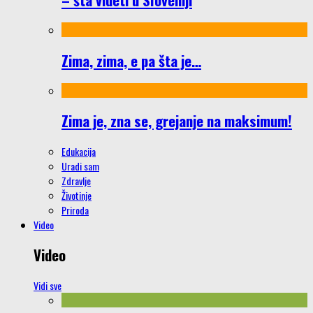
Zima, zima, e pa šta je…
Zima je, zna se, grejanje na maksimum!
Edukacija
Uradi sam
Zdravlje
Životinje
Priroda
Video
Video
Vidi sve