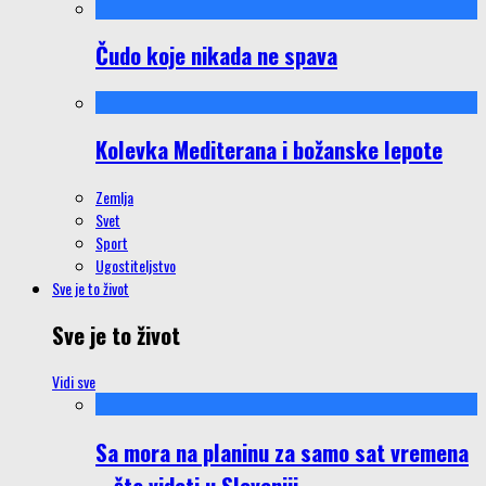
Čudo koje nikada ne spava
Kolevka Mediterana i božanske lepote
Zemlja
Svet
Sport
Ugostiteljstvo
Sve je to život
Sve je to život
Vidi sve
Sa mora na planinu za samo sat vremena
– šta videti u Sloveniji