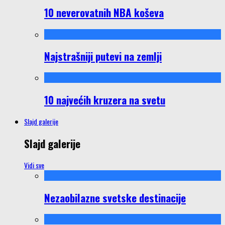
10 neverovatnih NBA koševa
Najstrašniji putevi na zemlji
10 najvećih kruzera na svetu
Slajd galerije
Slajd galerije
Vidi sve
Nezaobilazne svetske destinacije