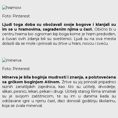
Foto: Pinterest
Ljudi toga doba su obožavali svoje bogove i klanjali su
im se u hramovima, sagrađenim njima u čast.
Obično bi u
centru hrama bio ogroman kip boga kome je hram predviđen,
a čuvari ovih zdanja bili su sveštenici. Ljudi su na ova mesta
dolazili da se mole i prinosili su žrtve u hrani, novcu i cveću.
Foto: Pinterest
Minerva je bila boginja mudrosti i znanja, a poistovećena
sa grčkom boginjom Atinom.
Žrtve su joj prinosili pripadnici
raznih zanatlijskih zajednica, kao što su učitelji, drvodelje,
slikari, pesnici, lekari, pekari i drugi. Učitelji starog Rima smatrali
su je svojom zaštitnicom, te su im u danima kada su
održavane igre u njenu čast, đaci donosili godišnju školarinu,
koja se zvala minerval.