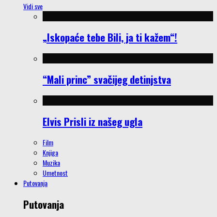
Vidi sve
„Iskopaće tebe Bili, ja ti kažem“!
“Mali princ” svačijeg detinjstva
Elvis Prisli iz našeg ugla
Film
Knjiga
Muzika
Umetnost
Putovanja
Putovanja