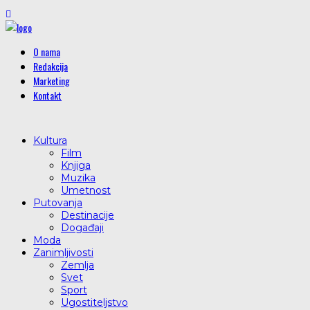
O nama
Redakcija
Marketing
Kontakt
Kultura
Film
Knjiga
Muzika
Umetnost
Putovanja
Destinacije
Događaji
Moda
Zanimljivosti
Zemlja
Svet
Sport
Ugostiteljstvo