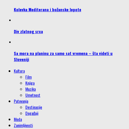
Kolevka Mediterana i božanske lepote
Div zlatnog srca
Sa mora na planinu za samo sat vremena – šta videti u
Sloveniji
Kultura
Film
Knjiga
Muzika
Umetnost
Putovanja
Destinacije
Događaji
Moda
Zanimljivosti