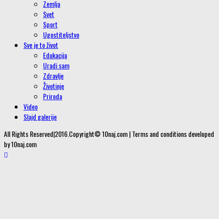
Zemlja
Svet
Sport
Ugostiteljstvo
Sve je to život
Edukacija
Uradi sam
Zdravlje
Životinje
Priroda
Video
Slajd galerije
All Rights Reserved|2016.Copyright© 10naj.com | Terms and conditions developed
by 10naj.com