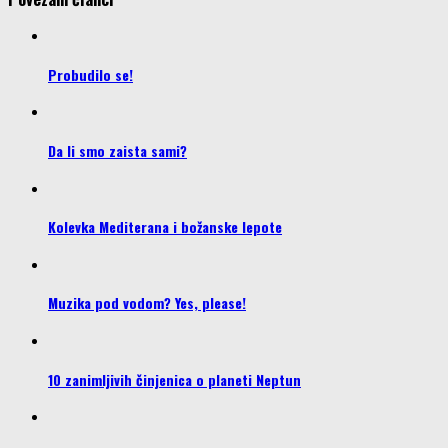
Probudilo se!
Da li smo zaista sami?
Kolevka Mediterana i božanske lepote
Muzika pod vodom? Yes, please!
10 zanimljivih činjenica o planeti Neptun