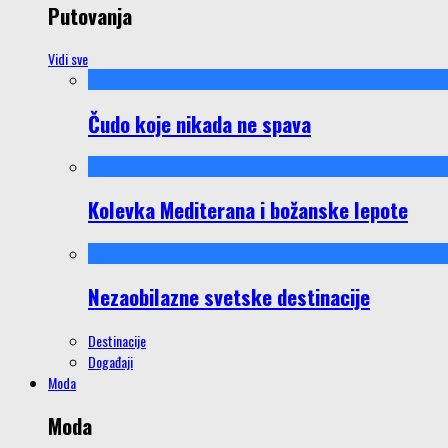
Putovanja
Vidi sve
Čudo koje nikada ne spava
Kolevka Mediterana i božanske lepote
Nezaobilazne svetske destinacije
Destinacije
Događaji
Moda
Moda