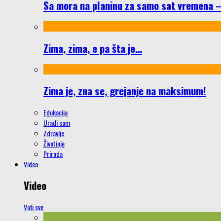
Sa mora na planinu za samo sat vremena – š
Zima, zima, e pa šta je…
Zima je, zna se, grejanje na maksimum!
Edukacija
Uradi sam
Zdravlje
Životinje
Priroda
Video
Video
Vidi sve