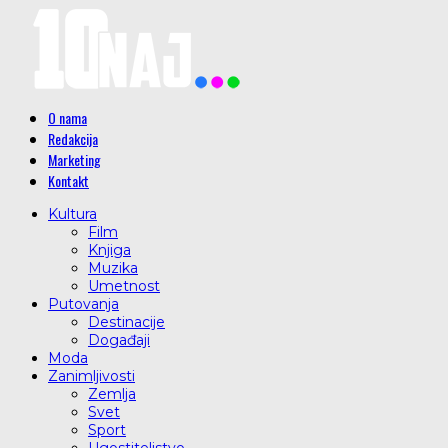
O nama
Redakcija
Marketing
Kontakt
Kultura
Film
Knjiga
Muzika
Umetnost
Putovanja
Destinacije
Događaji
Moda
Zanimljivosti
Zemlja
Svet
Sport