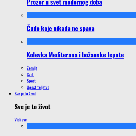
Prozor u svet modernog doba
Čudo koje nikada ne spava
Kolevka Mediterana i božanske lepote
Zemlja
Svet
Sport
Ugostiteljstvo
Sve je to život
Sve je to život
Vidi sve