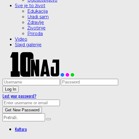
Ugostiteljstvo
Sve je to život
Edukacija
Uradi sam
Zdravlje
Životinje
Priroda
Video
Slajd galerije
Lost your password?
Kultura