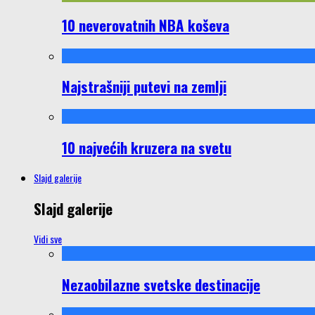
10 neverovatnih NBA koševa
Najstrašniji putevi na zemlji
10 najvećih kruzera na svetu
Slajd galerije
Slajd galerije
Vidi sve
Nezaobilazne svetske destinacije