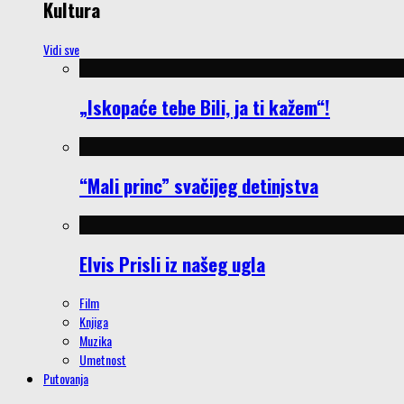
Kultura
Vidi sve
„Iskopaće tebe Bili, ja ti kažem“!
“Mali princ” svačijeg detinjstva
Elvis Prisli iz našeg ugla
Film
Knjiga
Muzika
Umetnost
Putovanja