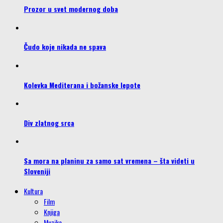
Prozor u svet modernog doba
Čudo koje nikada ne spava
Kolevka Mediterana i božanske lepote
Div zlatnog srca
Sa mora na planinu za samo sat vremena – šta videti u
Sloveniji
Kultura
Film
Knjiga
Muzika