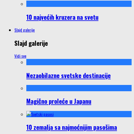
10 najvećih kruzera na svetu
Slajd galerije
Slajd galerije
Vidi sve
Nezaobilazne svetske destinacije
Magično proleće u Japanu
10 zemalja sa najmoćnijim pasošima