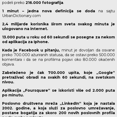
podeli preko
216.000 fotografija
.
1 minut – jedna nova definicija se doda
na sajtu
UrbanDictionary.com
2,4 milijarde korisnika širom sveta svakog minuta je
ulogovano na internet.
13.000 puta u roku od 60 sekundi se posegne za nekom
od aplikacija za Iphone.
Kada je Facebook u pitanju,
minut je dovoljan da osvane
preko 700.000 ažuriranih statusa, da se ostavi preko 500.000
komentara i da se na profilima pojavi oko 80.000 okačenih
objava.
Zabeleženo je čak 700.000 upita, koje „Google“
pretraživač obradi na svakih 60 sekundi, na svetskom
nivou.
Aplikacija „Foursquare“ se iskoristi više od 2.000 puta
po minutu.
Poslovno društvena mreža „LinkedIn“ koja je nastala
2002. godine, a koja služi za poslovno umrežavanje,
postane bogatija za skoro 200 novih poslovnih profila