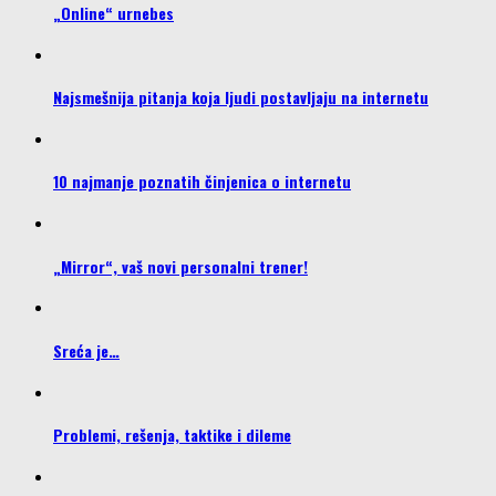
„Online“ urnebes
Najsmešnija pitanja koja ljudi postavljaju na internetu
10 najmanje poznatih činjenica o internetu
„Mirror“, vaš novi personalni trener!
Sreća je…
Problemi, rešenja, taktike i dileme