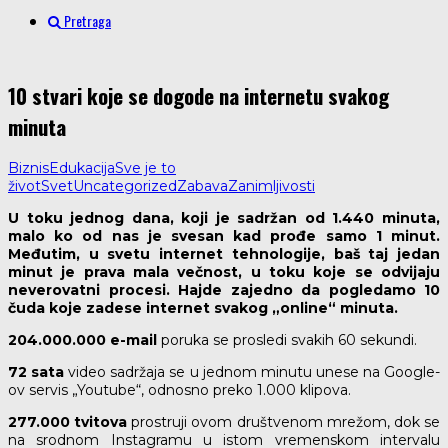
Pretraga
10 stvari koje se dogode na internetu svakog
minuta
Biznis
Edukacija
Sve je to
život
Svet
Uncategorized
Zabava
Zanimljivosti
U toku jednog dana, koji je sadržan od 1.440 minuta,
malo ko od nas je svesan kad prođe samo 1 minut.
Međutim, u svetu internet tehnologije, baš taj jedan
minut je prava mala večnost, u toku koje se odvijaju
neverovatni procesi. Hajde zajedno da pogledamo 10
čuda koje zadese internet svakog „online“ minuta.
204.000.000 e-mail
poruka se prosledi svakih 60 sekundi.
72 sata
video sadržaja se u jednom minutu unese na Google-
ov servis „Youtube“, odnosno preko 1.000 klipova.
277.000 tvitova
prostruji ovom društvenom mrežom, dok se
na srodnom Instagramu u istom vremenskom intervalu