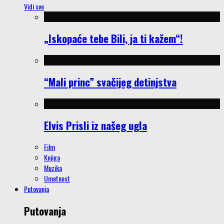
Vidi sve
„Iskopaće tebe Bili, ja ti kažem“!
“Mali princ” svačijeg detinjstva
Elvis Prisli iz našeg ugla
Film
Knjiga
Muzika
Umetnost
Putovanja
Putovanja