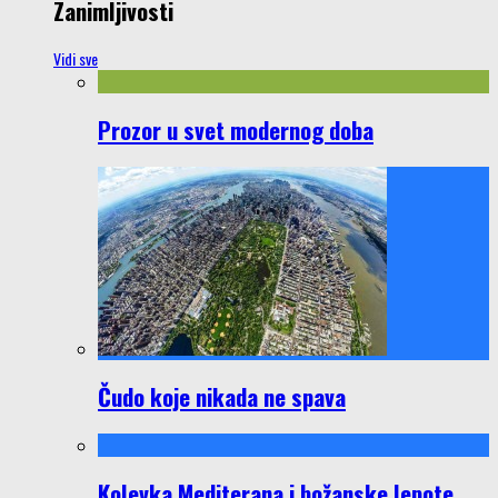
Zanimljivosti
Vidi sve
Prozor u svet modernog doba
Čudo koje nikada ne spava
Kolevka Mediterana i božanske lepote