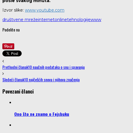
posle svakog minuta.
Izvor slike:
www.youtube.com
društvene mreže
internet
online
tehnologije
www
Podelite na
Prethodni članak
10 naučnih podataka o snu i spavanju
Sledeći članak
10 najčešćih snova i njihova značenja
Povezani članci
Ono što ne znamo o Fejsbuku