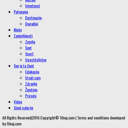
Umetnost
Putovanja
Destinacije
Događaji
Moda
Zanimljivosti
Zemlja
Svet
Sport
Ugostiteljstvo
Sve je to život
Edukacija
Uradi sam
Zdravlje
Životinje
Priroda
Video
Slajd galerije
All Rights Reserved|2016.Copyright© 10naj.com | Terms and conditions developed
by 10naj.com