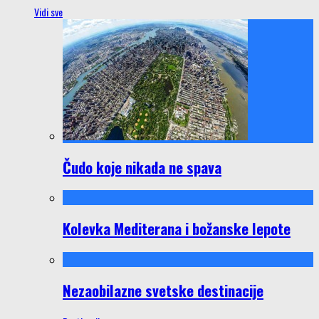
Vidi sve
Čudo koje nikada ne spava
Kolevka Mediterana i božanske lepote
Nezaobilazne svetske destinacije