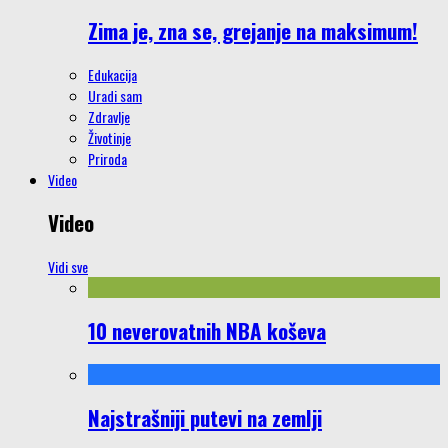
Zima je, zna se, grejanje na maksimum!
Edukacija
Uradi sam
Zdravlje
Životinje
Priroda
Video
Video
Vidi sve
10 neverovatnih NBA koševa
Najstrašniji putevi na zemlji