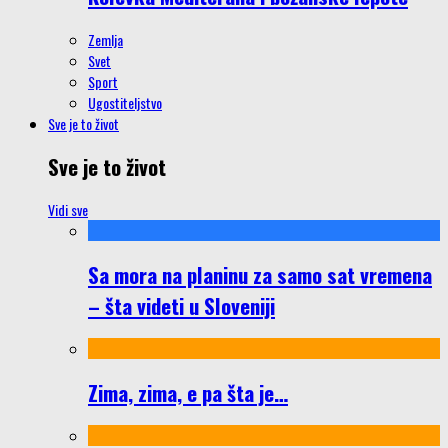
Zemlja
Svet
Sport
Ugostiteljstvo
Sve je to život
Sve je to život
Vidi sve
Sa mora na planinu za samo sat vremena
– šta videti u Sloveniji
Zima, zima, e pa šta je…