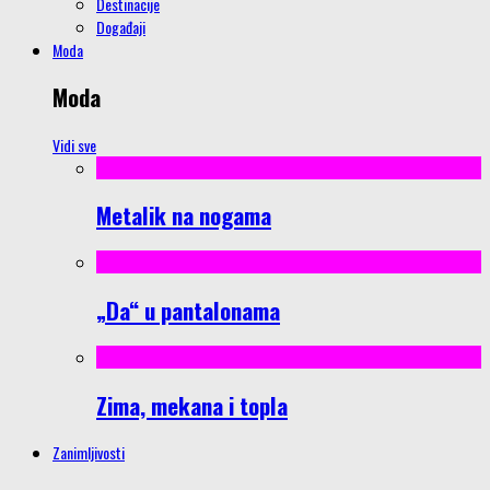
Destinacije
Događaji
Moda
Moda
Vidi sve
Metalik na nogama
„Da“ u pantalonama
Zima, mekana i topla
Zanimljivosti