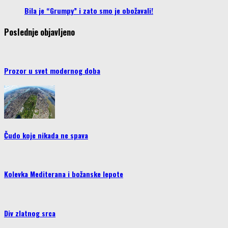
Bila je “Grumpy” i zato smo je obožavali!
Poslednje objavljeno
Prozor u svet modernog doba
Čudo koje nikada ne spava
Kolevka Mediterana i božanske lepote
Div zlatnog srca