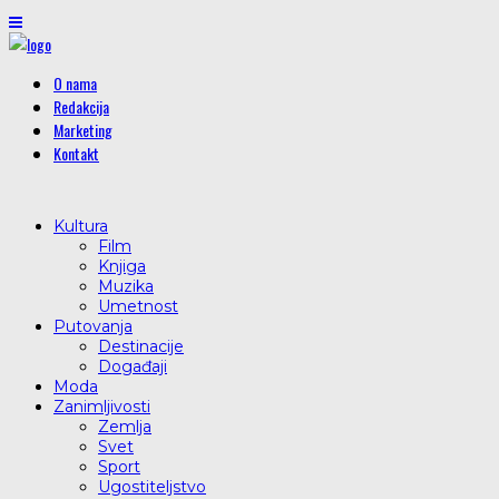
O nama
Redakcija
Marketing
Kontakt
Kultura
Film
Knjiga
Muzika
Umetnost
Putovanja
Destinacije
Događaji
Moda
Zanimljivosti
Zemlja
Svet
Sport
Ugostiteljstvo