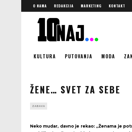
O NAMA
REDAKCIJA
MARKETING
KONTAKT
KULTURA
PUTOVANJA
MODA
ZA
ŽENE… SVET ZA SEBE
ZABAVA
Neko mudar, davno je rekao: „Ženama je pot