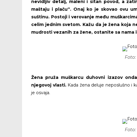
nevidljiv detalj, maleni i sitan povod, a za
maštaju i plaču“. Onaj ko je skovao ovu u
suštinu. Postoji i verovanje među muškarcima
celim jednim svetom. Kažu da je žena koja ne
mudrosti vezanih za žene, ostanite sa nama i
Foto:
Žena pruža muškarcu duhovni izazov onda
njegovoj vlasti.
Kada žena deluje neposlušno i ka
je osvaja.
Foto: