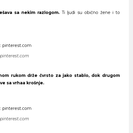
 dešava sa nekim razlogom.
Ti ljudi su obično žene i to
 pinterest.com
nom rukom drže čvrsto za jako stablo, dok drugom
ATNOG SRCA
e sa vrhaa krošnje.
 pinterest.com