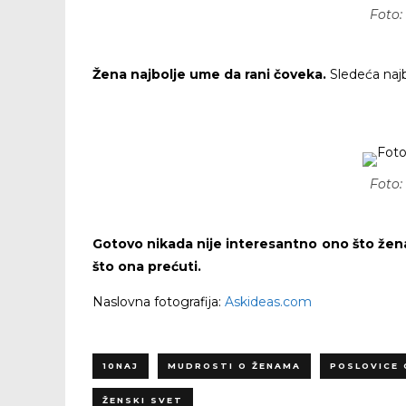
Foto:
Žena najbolje ume da rani čoveka.
Sledeća najb
Foto:
Gotovo nikada nije interesantno ono što žena 
što ona prećuti.
Naslovna fotografija:
Askideas.com
10NAJ
MUDROSTI O ŽENAMA
POSLOVICE 
ŽENSKI SVET