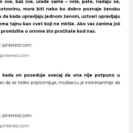
tim sve, baš sve, urade same – vole, pate, nadaju se,
motvorinu, mora biti neko ko dobro poznaje žensku
 da kada upravljaju jednom ženom, ustvari upravljaju
ma tajnu kao cvet koji ne miriše. Ako vas zanima još
 promislite o onome što pročitate kod nas.
 pinterest.com
 kada on poseduje osećaj da ona nije potpuno u
o da se teško pripitomljuje, muškarcu je interesantnije da
 pinterest.com