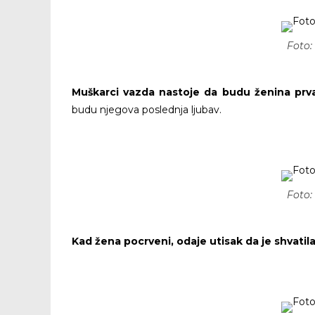
Foto:
Muškarci vazda nastoje da budu ženina prva
budu njegova poslednja ljubav.
Foto:
Kad žena pocrveni, odaje utisak da je shvatila