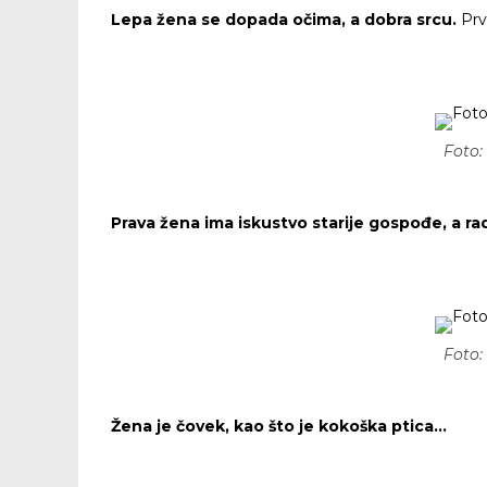
Lepa žena se dopada očima, a dobra srcu.
Prv
Foto:
Prava žena ima iskustvo starije gospođe, a ra
Foto:
Žena je čovek, kao što je kokoška ptica…