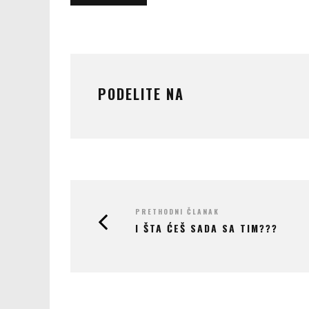
PODELITE NA
PRETHODNI ČLANAK
I ŠTA ĆEŠ SADA SA TIM???