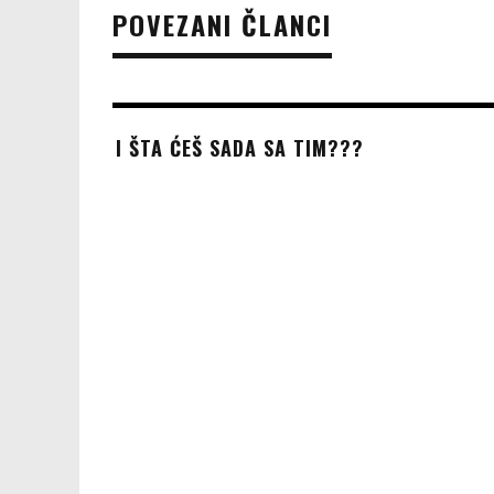
POVEZANI ČLANCI
I ŠTA ĆEŠ SADA SA TIM???