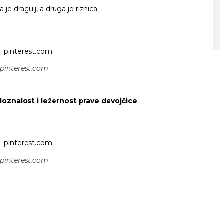
a je dragulj, a druga je riznica.
SA MORA NA PLANINU ZA SAMO S
VREMENA – ŠTA VIDETI U
SLOVENIJI
 pinterest.com
doznalost i ležernost prave devojčice.
 pinterest.com