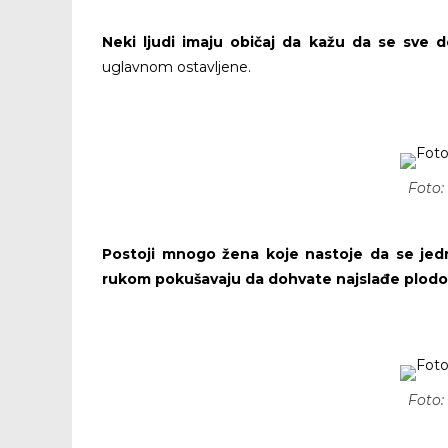
Neki ljudi imaju običaj da kažu da se sve
uglavnom ostavljene.
Foto:
Postoji mnogo žena koje nastoje da se jed
DIV ZL
rukom pokušavaju da dohvate najslađe plodov
Foto: