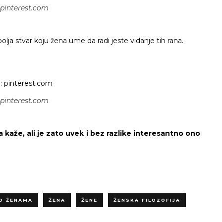
 pinterest.com
olja stvar koju žena ume da radi jeste vidanje tih rana.
 pinterest.com
kaže, ali je zato uvek i bez razlike interesantno ono
O ŽENAMA
ŽENA
ŽENE
ŽENSKA FILOZOFIJA