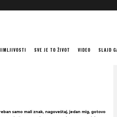
NIMLJIVOSTI
SVE JE TO ŽIVOT
VIDEO
SLAJD G
reban samo mali znak, nagoveštaj, jedan mig, gotovo