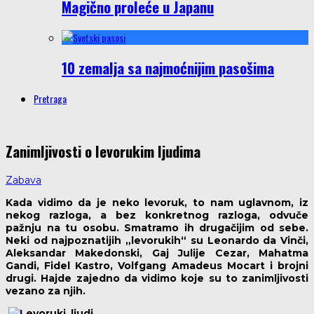
Magično proleće u Japanu
10 zemalja sa najmoćnijim pasošima
Pretraga
Zanimljivosti o levorukim ljudima
Zabava
Kada vidimo da je neko levoruk, to nam uglavnom, iz
nekog razloga, a bez konkretnog razloga, odvuče
pažnju na tu osobu. Smatramo ih drugačijim od sebe.
Neki od najpoznatijih „levorukih“ su Leonardo da Vinči,
Aleksandar Makedonski, Gaj Julije Cezar, Mahatma
Gandi, Fidel Kastro, Volfgang Amadeus Mocart i brojni
drugi. Hajde zajedno da vidimo koje su to zanimljivosti
vezano za njih.