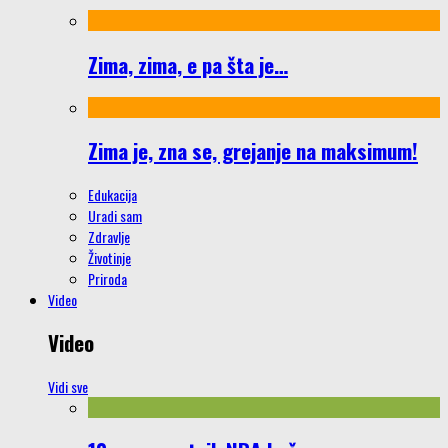
Zima, zima, e pa šta je…
Zima je, zna se, grejanje na maksimum!
Edukacija
Uradi sam
Zdravlje
Životinje
Priroda
Video
Video
Vidi sve