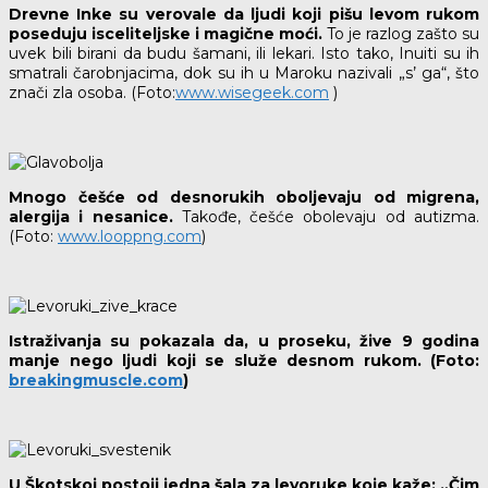
Drevne Inke su verovale da ljudi koji pišu levom rukom
poseduju isceliteljske i magične moći.
To je razlog zašto su
uvek bili birani da budu šamani, ili lekari. Isto tako, Inuiti su ih
smatrali čarobnjacima, dok su ih u Maroku nazivali „s’ ga“, što
znači zla osoba. (Foto:
www.wisegeek.com
)
Mnogo češće od desnorukih oboljevaju od migrena,
alergija i nesanice.
Takođe, češće obolevaju od autizma.
(Foto:
www.looppng.com
)
Istraživanja su pokazala da, u proseku, žive 9 godina
manje nego ljudi koji se služe desnom rukom. (Foto:
breakingmuscle.com
)
U Škotskoj postoji jedna šala za levoruke koje kaže: „Čim