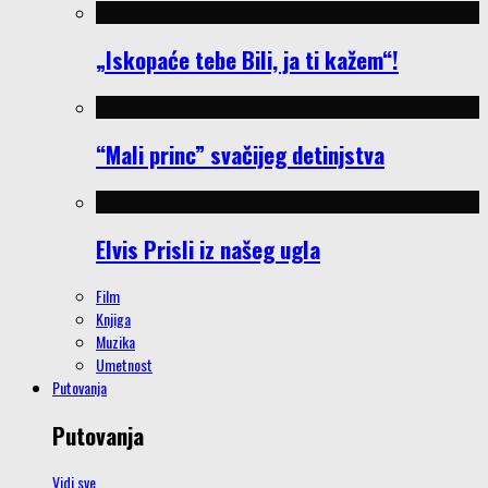
„Iskopaće tebe Bili, ja ti kažem“!
“Mali princ” svačijeg detinjstva
Elvis Prisli iz našeg ugla
Film
Knjiga
Muzika
Umetnost
Putovanja
Putovanja
Vidi sve