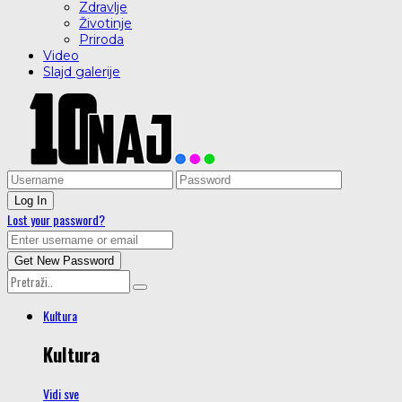
Zdravlje
Životinje
Priroda
Video
Slajd galerije
Lost your password?
Kultura
Kultura
Vidi sve