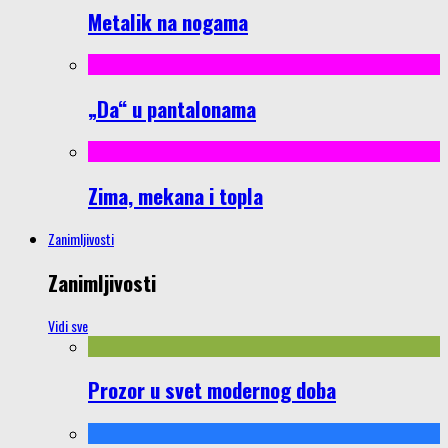
Metalik na nogama
„Da“ u pantalonama
Zima, mekana i topla
Zanimljivosti
Zanimljivosti
Vidi sve
Prozor u svet modernog doba