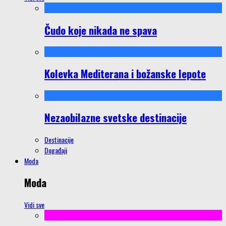
Čudo koje nikada ne spava
Kolevka Mediterana i božanske lepote
Nezaobilazne svetske destinacije
Destinacije
Događaji
Moda
Moda
Vidi sve