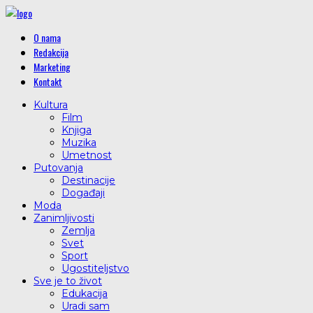
O nama
Redakcija
Marketing
Kontakt
Kultura
Film
Knjiga
Muzika
Umetnost
Putovanja
Destinacije
Događaji
Moda
Zanimljivosti
Zemlja
Svet
Sport
Ugostiteljstvo
Sve je to život
Edukacija
Uradi sam