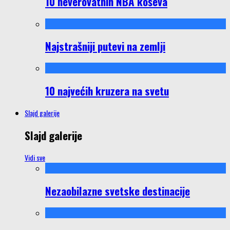
10 neverovatnih NBA koševa
Najstrašniji putevi na zemlji
10 najvećih kruzera na svetu
Slajd galerije
Slajd galerije
Vidi sve
Nezaobilazne svetske destinacije