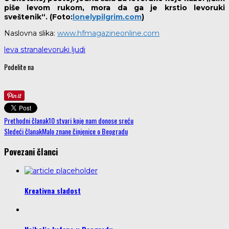
piše levom rukom, mora da ga je krstio levoruki
sveštenik“. (Foto:
lonelypilgrim.com
)
Naslovna slika:
www.hfmagazineonline.com
leva strana
levoruki ljudi
Podelite na
Prethodni članak
10 stvari koje nam donose sreću
Sledeći članak
Malo znane činjenice o Beogradu
Povezani članci
Kreativna sladost