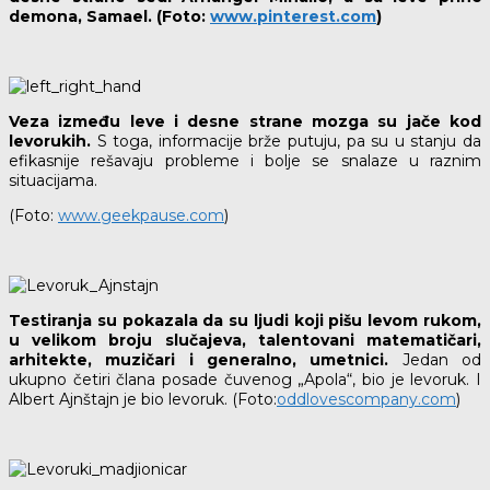
demona, Samael. (Foto:
www.pinterest.com
)
Veza između leve i desne strane mozga su jače kod
levorukih.
S toga, informacije brže putuju, pa su u stanju da
efikasnije rešavaju probleme i bolje se snalaze u raznim
situacijama.
(Foto:
www.geekpause.com
)
T
estiranja su pokazala da su ljudi koji pišu levom rukom,
u velikom broju slučajeva, talentovani matematičari,
arhitekte, muzičari i generalno, umetnici.
Jedan od
ukupno četiri člana posade čuvenog „Apola“, bio je levoruk. I
Albert Ajnštajn je bio levoruk. (Foto:
oddlovescompany.com
)