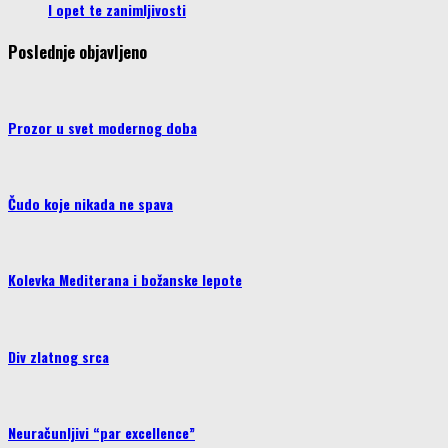
I opet te zanimljivosti
Poslednje objavljeno
Prozor u svet modernog doba
Čudo koje nikada ne spava
Kolevka Mediterana i božanske lepote
Div zlatnog srca
Neuračunljivi “par excellence”