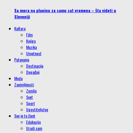
Sa mora na planinu za samo sat vremena – šta videti u
Sloveniji
Kultura
Film
Knjiga
Muzika
Umetnost
Putovanja
Destinacije
Događaji
Moda
Zanimljivosti
Zemlja
Svet
Sport
Ugostiteljstvo
Sve je to život
Edukacija
Uradi sam