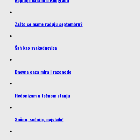
Najbolje kafane u Beogradu
Zašto se mame raduju septembru?
Šah kao svakodnevica
Dnevna oaza mira i razonode
Hedonizam u tečnom stanju
Sočno, sočnije, najslađe!