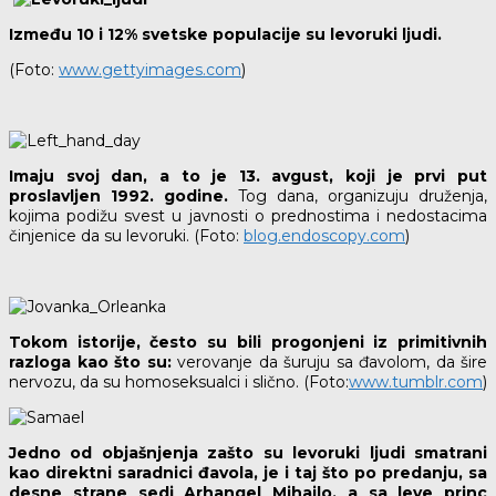
Između 10 i 12% svetske populacije su levoruki ljudi.
(Foto:
www.gettyimages.com
)
Imaju svoj dan, a to je 13. avgust, koji je prvi put
proslavljen 1992. godine.
Tog dana, organizuju druženja,
kojima podižu svest u javnosti o prednostima i nedostacima
činjenice da su levoruki. (Foto:
blog.endoscopy.com
)
Tokom istorije, često su bili progonjeni iz primitivnih
razloga kao što su:
verovanje da šuruju sa đavolom, da šire
nervozu, da su homoseksualci i slično. (Foto:
www.tumblr.com
)
Jedno od objašnjenja zašto su levoruki ljudi smatrani
kao direktni saradnici đavola, je i taj što po predanju, sa
desne strane sedi Arhangel Mihailo, a sa leve princ