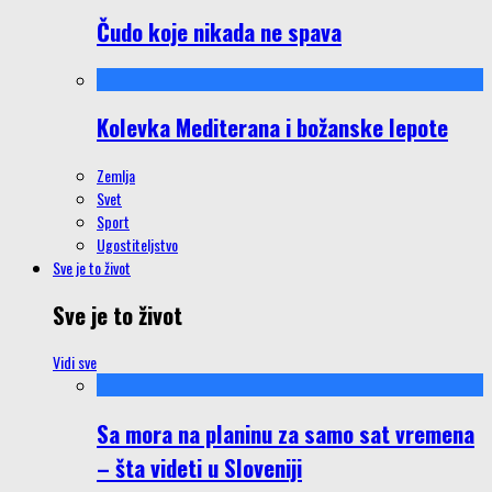
Čudo koje nikada ne spava
Kolevka Mediterana i božanske lepote
Zemlja
Svet
Sport
Ugostiteljstvo
Sve je to život
Sve je to život
Vidi sve
Sa mora na planinu za samo sat vremena
– šta videti u Sloveniji