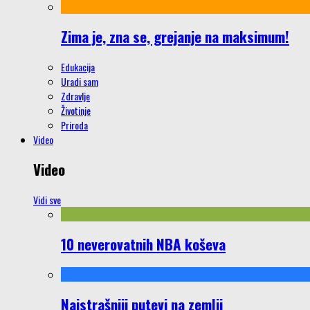
Zima je, zna se, grejanje na maksimum!
Edukacija
Uradi sam
Zdravlje
Životinje
Priroda
Video
Video
Vidi sve
10 neverovatnih NBA koševa
Najstrašniji putevi na zemlji