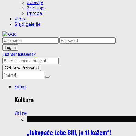
Zdravlje
Životinje
Priroda
Video
Slajd galerije
Lost your password?
Kultura
Kultura
Vidi sve
„Iskopaće tebe Bili, ja ti kažem“!