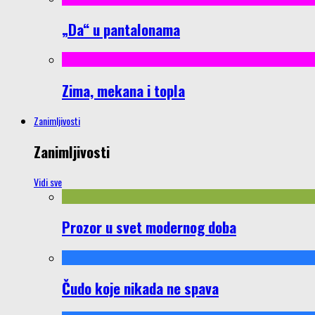
„Da“ u pantalonama
Zima, mekana i topla
Zanimljivosti
Zanimljivosti
Vidi sve
Prozor u svet modernog doba
Čudo koje nikada ne spava