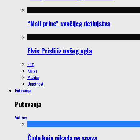
“Mali princ” svačijeg detinjstva
Elvis Prisli iz našeg ugla
Film
Knjiga
Muzika
Umetnost
Putovanja
Putovanja
Vidi sve
Čudo koje nikada ne spava