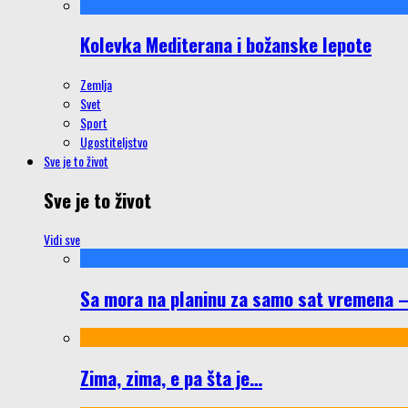
Kolevka Mediterana i božanske lepote
Zemlja
Svet
Sport
Ugostiteljstvo
Sve je to život
Sve je to život
Vidi sve
Sa mora na planinu za samo sat vremena – š
Zima, zima, e pa šta je…