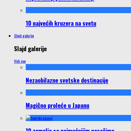
10 najvećih kruzera na svetu
Slajd galerije
Slajd galerije
Vidi sve
Nezaobilazne svetske destinacije
Magično proleće u Japanu
10 zemalja sa najmoćnijim pasošima