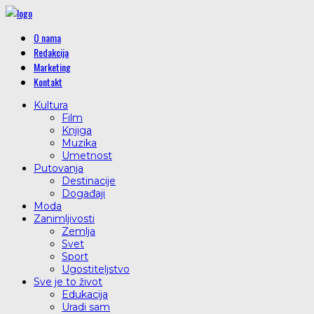
O nama
Redakcija
Marketing
Kontakt
Kultura
Film
Knjiga
Muzika
Umetnost
Putovanja
Destinacije
Događaji
Moda
Zanimljivosti
Zemlja
Svet
Sport
Ugostiteljstvo
Sve je to život
Edukacija
Uradi sam