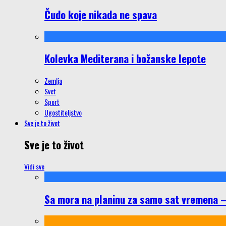
Čudo koje nikada ne spava
Kolevka Mediterana i božanske lepote
Zemlja
Svet
Sport
Ugostiteljstvo
Sve je to život
Sve je to život
Vidi sve
Sa mora na planinu za samo sat vremena – š