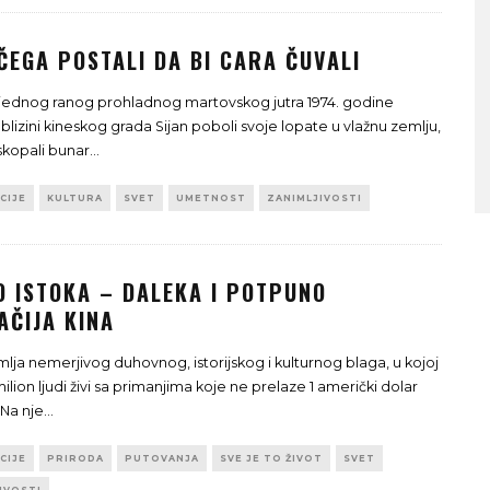
 ČEGA POSTALI DA BI CARA ČUVALI
jednog ranog prohladnog martovskog jutra 1974. godine
ATNOG SRCA
SA MORA NA PLANINU ZA SAMO S
 blizini kineskog grada Sijan poboli svoje lopate u vlažnu zemlju,
VREMENA – ŠTA VIDETI U
iskopali bunar
...
SLOVENIJI
CIJE
KULTURA
SVET
UMETNOST
ZANIMLJIVOSTI
O ISTOKA – DALEKA I POTPUNO
AČIJA KINA
mlja nemerjivog duhovnog, istorijskog i kulturnog blaga, u kojoj
ilion ljudi živi sa primanjima koje ne prelaze 1 američki dolar
Na nje
...
CIJE
PRIRODA
PUTOVANJA
SVE JE TO ŽIVOT
SVET