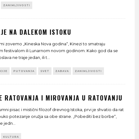
ZANIMLJIVOSTI
LJE NA DALEKOM ISTOKU
mi zovemo „Kineska Nova godina“, Kinezi to smatraju
m festivalom ili Lunarnom novom godinom. Kako god da se
slava ne traje jedan, ili t
...
CIJE
PUTOVANJA
SVET
ZABAVA
ZANIMLJIVOSTI
E RATOVANJA I MIROVANJA U RATOVANJU
i pisac i mistični filozof drevnog Istoka, prvi je shvatio da rat
 puko potezanje oružja sa obe strane. „Pobediti bez borbe“,
 je jedn
...
KULTURA