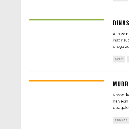
DINAS
Ako za n
inspiriš
druga ze
SVET
MUDR
Narod, k
najvećih
obasjale
EDUKACI