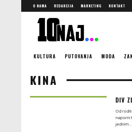
O NAMA
REDAKCIJA
MARKETING
KONTAKT
KULTURA
PUTOVANJA
MODA
ZA
KINA
DIV 
Od rodite
naporni t
jednim
...