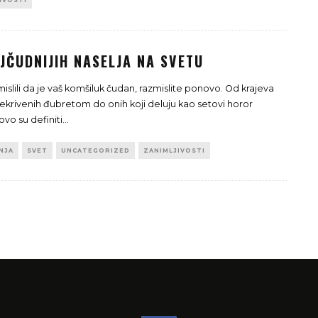
IVOSTI
JČUDNIJIH NASELJA NA SVETU
mislili da je vaš komšiluk čudan, razmislite ponovo. Od krajeva
ekrivenih đubretom do onih koji deluju kao setovi horor
ovo su definiti
...
NJA
SVET
UNCATEGORIZED
ZANIMLJIVOSTI