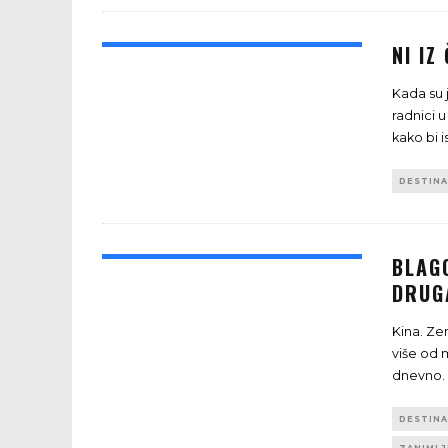
NI IZ
Kada su 
DIV ZL
radnici u
kako bi 
DESTINA
BLAG
DRUG
Kina. Ze
više od m
dnevno. 
DESTINA