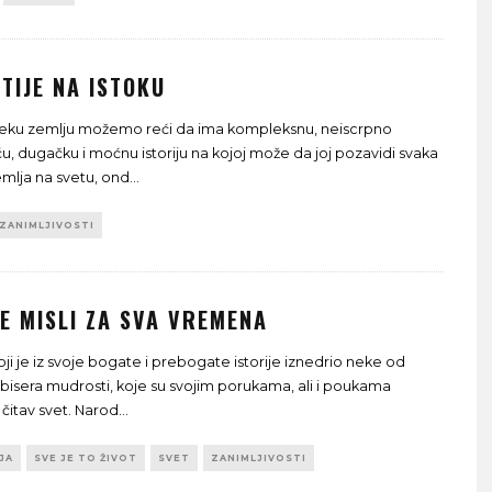
TIJE NA ISTOKU
eku zemlju možemo reći da ima kompleksnu, neiscrpno
uću, dugačku i moćnu istoriju na kojoj može da joj pozavidi svaka
mlja na svetu, ond
...
ZANIMLJIVOSTI
E MISLI ZA SVA VREMENA
oji je iz svoje bogate i prebogate istorije iznedrio neke od
 bisera mudrosti, koje su svojim porukama, ali i poukama
 čitav svet. Narod
...
JA
SVE JE TO ŽIVOT
SVET
ZANIMLJIVOSTI