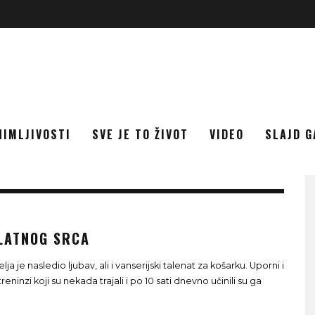
NIMLJIVOSTI
SVE JE TO ŽIVOT
VIDEO
SLAJD G
ZLATNOG SRCA
lja je nasledio ljubav, ali i vanserijski talenat za košarku. Uporni i
reninzi koji su nekada trajali i po 10 sati dnevno učinili su ga