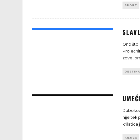
SPORT
SLAV
Ono što 
Prolećni
zove, pro
DESTINA
UMEĆ
Dubokoumn
nije tek
krilatica
KNJIGA