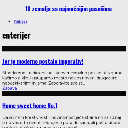
10 zemalja sa najmoćnijim pasošima
Pretraga
enterijer
Jer je moderno postalo imperativ!
Standardno, tradicionalno i konvencionalno polako ali sigurno
kačimo o klin, i ustupamo mesto nekim novim, drugačijim i
neočekivanim linijama. Zaboravite sve št
...
Zabava
Home sweet home No.1
Da su nam kreativnost i inovativnost jača strana mi sa 10.naj
smo vas u to uverili nebrojeno puta do sada, ali pošto dobre
navike valja čuvati, ponovo smo odluč
...