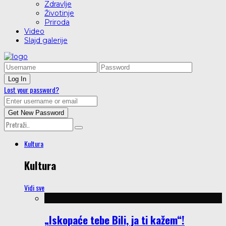
Zdravlje
Životinje
Priroda
Video
Slajd galerije
Lost your password?
Kultura
Kultura
Vidi sve
„Iskopaće tebe Bili, ja ti kažem“!