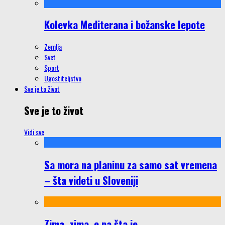
Kolevka Mediterana i božanske lepote
Zemlja
Svet
Sport
Ugostiteljstvo
Sve je to život
Sve je to život
Vidi sve
Sa mora na planinu za samo sat vremena
– šta videti u Sloveniji
Zima, zima, e pa šta je…