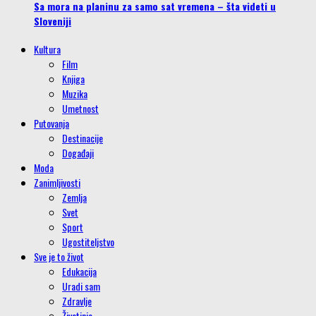
Sa mora na planinu za samo sat vremena – šta videti u
Sloveniji
Kultura
Film
Knjiga
Muzika
Umetnost
Putovanja
Destinacije
Događaji
Moda
Zanimljivosti
Zemlja
Svet
Sport
Ugostiteljstvo
Sve je to život
Edukacija
Uradi sam
Zdravlje
Životinje