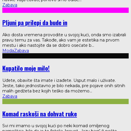
Zabava
Pljuni pa prilepi da bude in
Ako dosta vremena provodite u svojoj kući, onda smo izabrali
pravu temu za vas. Takođe, ako vam je estetika na prvom
mestu i ako nastojite da se dobro osećate b
...
Moda
Zabava
Kupatilo moje milo!
Uđete, obavite šta imate i izađete. Usput malo i uživate.
Jeste, tako jednostavno je bilo nekada, pre pojave onih sitnih
malih gedžeta bez kojih teško da možemo
...
Zabava
Komad raskoši na dohvat ruke
Svi mi imamo u svojoj kući po neki komad omiljenog