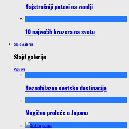
Najstrašniji putevi na zemlji
10 najvećih kruzera na svetu
Slajd galerije
Slajd galerije
Vidi sve
Nezaobilazne svetske destinacije
Magično proleće u Japanu