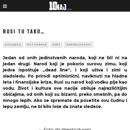
RUSI TO TAKO…
DOGAĐAJI
PUTOVANJA
SVET
ZANIMLJIVOSTI
Jedan od onih jedinstvenih naroda, koji ne liči ni na
jedan drugi. Narod koji je pokorio surovu zimu, koji
jedva ispoštuje „dead line“, i koji uživa i zimi u
sladoledu. Po prirodi optimistični, naviknuti na hladna
leta i finansijske krize, Rusi su narod koji vodku pije kao
vodu. Život i kultura ove nacije obiluje najrazličitijim
običajima, od onih koji su bizarni, preko smešnih, pa do
mnogo lepih. Ako se spremate da posetite ovu čudnu i
lepu zemlju, ne bi bilo loše da znate sledeće.