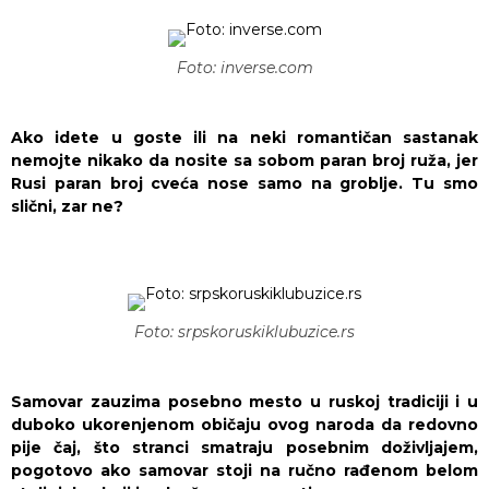
Foto: inverse.com
Ako idete u goste ili na neki romantičan sastanak
nemojte nikako da nosite sa sobom paran broj ruža, jer
Rusi paran broj cveća nose samo na groblje. Tu smo
slični, zar ne?
Foto: srpskoruskiklubuzice.rs
Samovar zauzima posebno mesto u ruskoj tradiciji i u
duboko ukorenjenom običaju ovog naroda da redovno
pije čaj, što stranci smatraju posebnim doživljajem,
pogotovo ako samovar stoji na ručno rađenom belom