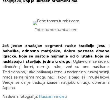
stoljnjaku, koji je ukrašen ornamentima.
Foto: torom.tumblr.com
Još jedan značajan segment ruske tradicije jesu i
babuške, odnosno matrjoške, dobro poznate drvene
igračke, koje se sastoje najmanje od 6 lutaka, koje se
rasklapaju i stavljaju jedna u drugu.
Uglavnom se rade u
cilindričnoj formi, nemaju ruke, već su one naslikane.
Tradicionalno, lutke oslikavaju žene u nacionalnoj ruskoj nošnji,
mada se na njima mogu naći i likovi iz bajki, ali i muški likovi.
Veruje se da je tradicija izrade matrjoški u rusiju doneta iz
Japana.
Naslovna fotografija:
Russianmind.eu