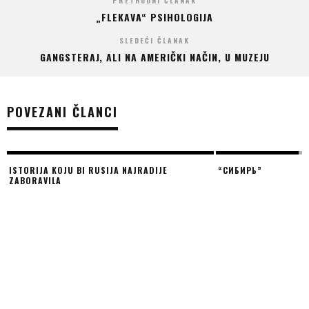
PRETHODNI ČLANAK
„FLEKAVA“ PSIHOLOGIJA
SLEDEĆI ČLANAK
GANGSTERAJ, ALI NA AMERIČKI NAČIN, U MUZEJU
POVEZANI ČLANCI
ISTORIJA KOJU BI RUSIJA NAJRADIJE
“СИБИРЬ”
ZABORAVILA