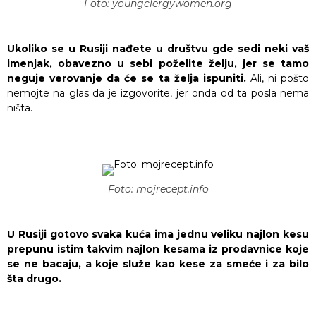
Foto: youngclergywomen.org
Ukoliko se u Rusiji nađete u društvu gde sedi neki vaš
imenjak, obavezno u sebi poželite želju, jer se tamo
neguje verovanje da će se ta želja ispuniti.
Ali, ni pošto
nemojte na glas da je izgovorite, jer onda od ta posla nema
ništa.
Foto: mojrecept.info
U Rusiji gotovo svaka kuća ima jednu veliku najlon kesu
prepunu istim takvim najlon kesama iz prodavnice koje
se ne bacaju, a koje služe kao kese za smeće i za bilo
šta drugo.