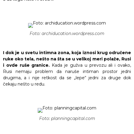
Foto: archiducation.wordpress.com
I dok je u svetu intimna zona, koja iznosi krug odručene
ruke oko tela, nešto na šta se u velikoj meri polaže, Rusi
i ovde ruše granice.
Kada je gužva u prevozu ali i ovako,
Rusi nemaju problem da naruše intiman prostor jedni
drugima, a i nije retkost da se „lepe“ jedni za druge dok
čekaju nešto u redu.
Foto: planningcapital.com