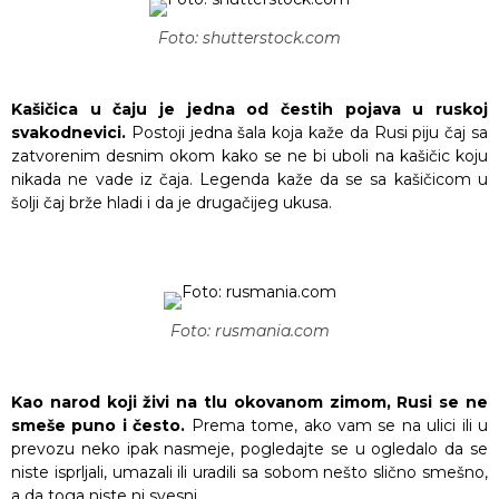
Foto: shutterstock.com
Kašičica u čaju je jedna od čestih pojava u ruskoj
svakodnevici.
Postoji jedna šala koja kaže da Rusi piju čaj sa
zatvorenim desnim okom kako se ne bi uboli na kašičic koju
nikada ne vade iz čaja. Legenda kaže da se sa kašičicom u
šolji čaj brže hladi i da je drugačijeg ukusa.
Foto: rusmania.com
Kao narod koji živi na tlu okovanom zimom, Rusi se ne
smeše puno i često.
Prema tome, ako vam se na ulici ili u
prevozu neko ipak nasmeje, pogledajte se u ogledalo da se
niste isprljali, umazali ili uradili sa sobom nešto slično smešno,
a da toga niste ni svesni.