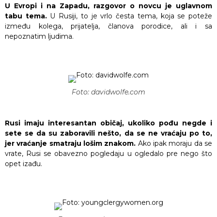
U Evropi i na Zapadu, razgovor o novcu je uglavnom
tabu tema.
U Rusiji, to je vrlo česta tema, koja se poteže
između kolega, prijatelja, članova porodice, ali i sa
nepoznatim ljudima.
Foto: davidwolfe.com
Rusi imaju interesantan običaj, ukoliko pođu negde i
sete se da su zaboravili nešto, da se ne vraćaju po to,
jer vraćanje smatraju lošim znakom.
Ako ipak moraju da se
vrate, Rusi se obavezno pogledaju u ogledalo pre nego što
opet izađu.