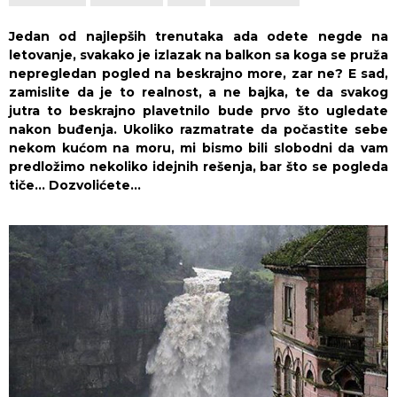
Jedan od najlepših trenutaka ada odete negde na
letovanje, svakako je izlazak na balkon sa koga se pruža
nepregledan pogled na beskrajno more, zar ne? E sad,
zamislite da je to realnost, a ne bajka, te da svakog
jutra to beskrajno plavetnilo bude prvo što ugledate
nakon buđenja. Ukoliko razmatrate da počastite sebe
nekom kućom na moru, mi bismo bili slobodni da vam
predložimo nekoliko idejnih rešenja, bar što se pogleda
tiče… Dozvolićete…