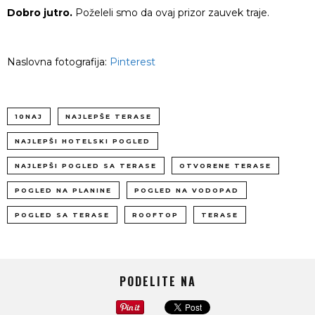
Dobro jutro.
Poželeli smo da ovaj prizor zauvek traje.
Naslovna fotografija:
Pinterest
10NAJ
NAJLEPŠE TERASE
NAJLEPŠI HOTELSKI POGLED
NAJLEPŠI POGLED SA TERASE
OTVORENE TERASE
POGLED NA PLANINE
POGLED NA VODOPAD
POGLED SA TERASE
ROOFTOP
TERASE
PODELITE NA