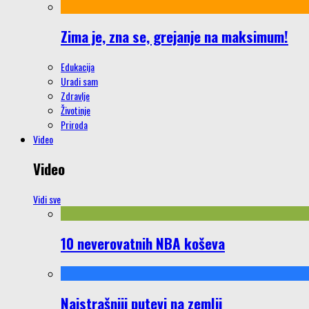
Zima je, zna se, grejanje na maksimum!
Edukacija
Uradi sam
Zdravlje
Životinje
Priroda
Video
Video
Vidi sve
10 neverovatnih NBA koševa
Najstrašniji putevi na zemlji