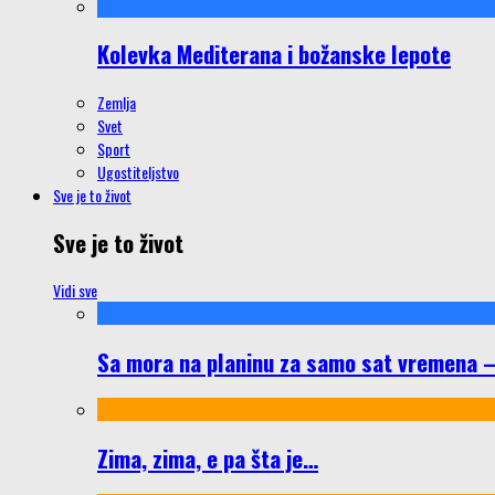
Kolevka Mediterana i božanske lepote
Zemlja
Svet
Sport
Ugostiteljstvo
Sve je to život
Sve je to život
Vidi sve
Sa mora na planinu za samo sat vremena – š
Zima, zima, e pa šta je…