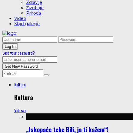
Zdravlje
Životinje
Priroda
Video
Slajd galerije
Lost your password?
Kultura
Kultura
Vidi sve
„Iskopaće tebe Bili, ja ti kažem“!