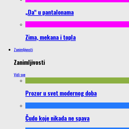
„Da“ u pantalonama
Zima, mekana i topla
Zanimljivosti
Zanimljivosti
Vidi sve
Prozor u svet modernog doba
Čudo koje nikada ne spava