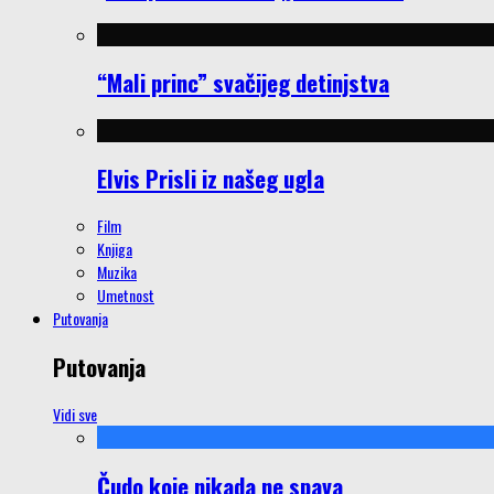
“Mali princ” svačijeg detinjstva
Elvis Prisli iz našeg ugla
Film
Knjiga
Muzika
Umetnost
Putovanja
Putovanja
Vidi sve
Čudo koje nikada ne spava