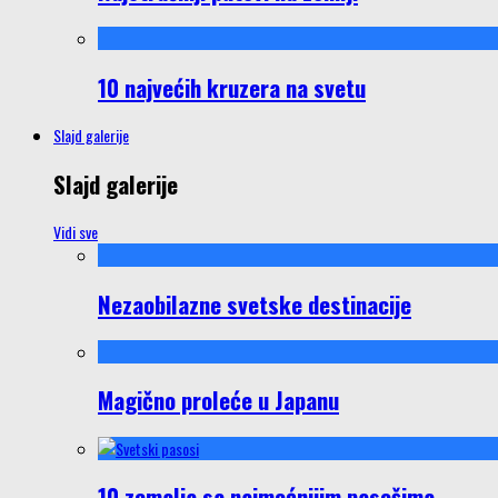
10 najvećih kruzera na svetu
Slajd galerije
Slajd galerije
Vidi sve
Nezaobilazne svetske destinacije
Magično proleće u Japanu
10 zemalja sa najmoćnijim pasošima