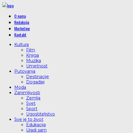
O nama
Redakcija
Marketing
Kontakt
Kultura
Film
Knjiga
Muzika
Umetnost
Putovanja
Destinacije
Događaji
Moda
Zanimljivosti
Zemlja
Svet
Sport
Ugostiteljstvo
Sve je to život
Edukacija
Uradi sam