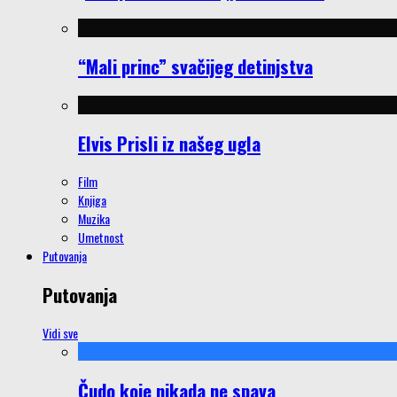
“Mali princ” svačijeg detinjstva
Elvis Prisli iz našeg ugla
Film
Knjiga
Muzika
Umetnost
Putovanja
Putovanja
Vidi sve
Čudo koje nikada ne spava