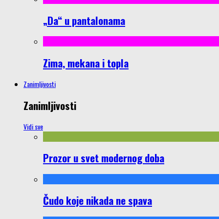
„Da“ u pantalonama
Zima, mekana i topla
Zanimljivosti
Zanimljivosti
Vidi sve
Prozor u svet modernog doba
Čudo koje nikada ne spava