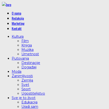
O nama
Redakcija
Marketing
Kontakt
Kultura
Film
Knjiga
Muzika
Umetnost
Putovanja
Destinacije
Događaji
Moda
Zanimljivosti
Zemlja
Svet
Sport
Ugostiteljstvo
Sve je to život
Edukacija
Uradi sam