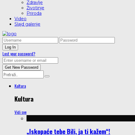
Zdravlje
Životinje
Priroda
Video
Slajd galerije
Lost your password?
Kultura
Kultura
Vidi sve
„Iskopaće tebe Bili, ja ti kažem“!