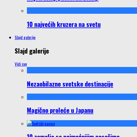
10 najvećih kruzera na svetu
Slajd galerije
Slajd galerije
Vidi sve
Nezaobilazne svetske destinacije
Magično proleće u Japanu
10 zemalja sa najmoćnijim pasošima