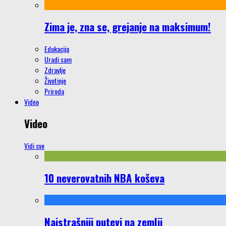
Zima je, zna se, grejanje na maksimum!
Edukacija
Uradi sam
Zdravlje
Životinje
Priroda
Video
Video
Vidi sve
10 neverovatnih NBA koševa
Najstrašniji putevi na zemlji