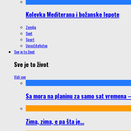
Kolevka Mediterana i božanske lepote
Zemlja
Svet
Sport
Ugostiteljstvo
Sve je to život
Sve je to život
Vidi sve
Sa mora na planinu za samo sat vremena – š
Zima, zima, e pa šta je…