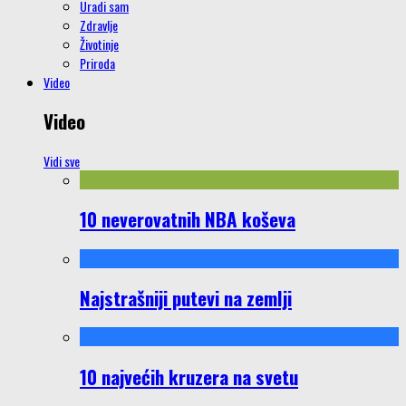
Uradi sam
Zdravlje
Životinje
Priroda
Video
Video
Vidi sve
10 neverovatnih NBA koševa
Najstrašniji putevi na zemlji
10 najvećih kruzera na svetu