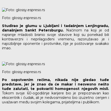
Foto: glossy.espreso.rs
Studirao je glumu u Ljubljani i tadašnjem Lenjingradu,
današnjem Sankt Petersburgu.
Načinom na koji je od
najranije mladosti branio svoje stavove koji su ponekad bili
kontraverzni i neprilagođeni vremenu, razoružavao je i
najozbiljnije oponente i protivnike, čije je poštovanje svakako
imao.
Foto: glossy.espreso.rs
Po sopstvenim rečima, nikada nije gledao tuđe
predstave, jer je znao da će makar i nesvesno nešto
tuđe zalutati, te pokvariti homogenost njegovih misli.
Tokom svoje 60-ogodišnje karijere bio je prepoznavan kao
ekscentrik i čudak, ali je nedvosmisleno bio izuzetno cenjen i
uvažavan među svojim kolegama, prijateljima i publikom.