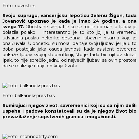
Foto: novosti.rs
Svoju suprugu, vanserijsku lepoticu Jelenu Žigon, tada
Jovanović upoznao je kada je imao 24 godine, a ona
svega 17.
Obostrane simpatije su se rodile odmah, a ljubav je
dolazila polako. Interesantno je to što joj je u vremenu
udvaranja poslao nekoliko desetina ljubavnih pisama koje je
ona čuvala. U početku su morali da taje svoju ljubav, jer je u to
doba postojala jaka osuda javnosti kada asistent otvoreno
pokaže ljubav svojoj studentkinji, što je tada bio njihov slučaj.
Ipak, to nije sprečilo jednu od najvećih ljubavi sa ovih prostora
da se realizuje i traje do kraja života.
Foto: balkanekspresrb.rs
Sumirajući njegov život, savremenici koji su sa njim delili
uspehe i padove konstatovali su da je njegov život bio
prevazilaženje sopstvenih granica i mogućnosti.