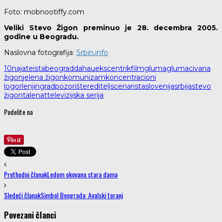
Foto: mobnootiffy.com
Veliki Stevo Žigon preminuo je 28. decembra 2005.
godine u Beogradu.
Naslovna fotografija:
Srbin.info
10naj
ateista
beograd
dahau
ekscentrik
film
gluma
glumac
ivana
žigon
jelena žigon
komunizam
koncentracioni
logor
lenjingrad
pozorište
reditelj
scenarista
slovenija
srbija
stevo
žigon
talenat
televizijska serija
Podelite na
Prethodni članak
Ledom okovana stara dama
Sledeći članak
Simbol Beograda: Avalski toranj
Povezani članci