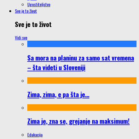
Ugostiteljstvo
Sve je to život
Sve je to život
Vidi sve
Sa mora na planinu za samo sat vremena
– šta videti u Sloveniji
Zima, zima, e pa šta je…
Zima je, zna se, grejanje na maksimum!
Edukacija