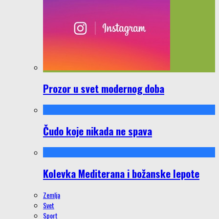
Prozor u svet modernog doba
Čudo koje nikada ne spava
Kolevka Mediterana i božanske lepote
Zemlja
Svet
Sport