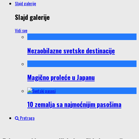
Slajd galerije
Slajd galerije
Vidi sve
Nezaobilazne svetske destinacije
Magično proleće u Japanu
10 zemalja sa najmoćnijim pasošima
Pretraga