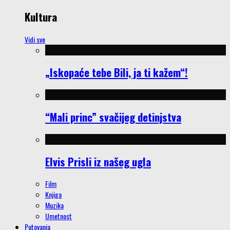
Kultura
Vidi sve
„Iskopaće tebe Bili, ja ti kažem“!
“Mali princ” svačijeg detinjstva
Elvis Prisli iz našeg ugla
Film
Knjiga
Muzika
Umetnost
Putovanja