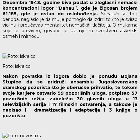
Decembra 1943. godine biva poslat u zloglasni nemački
koncentracioni logor “Dahau”, gde je žigosan brojem
61.185, gde je ostao do oslobođenja.
Sećajući se tog
perioda, naglasio je da mu je pomoglo da izdrži to što je svirao
violinu i proučavao mentalitet nemačkih tlačitelja. O mukama
koje je preživeo, govorio je uz njemu svojstven asketski
osmeh i mirnoću.
Foto: iskra.co
Nakon povratka iz logora dobio je ponudu Bojana
Stupice da se pridruži ansamblu Jugoslovenskog
dramskog pozorišta što je oberučke prihvatio, te tokom
svoje karijere ostvario 59 pozorišnih uloga, potpisao 57
pozorišnih režija, zabeležio 30 glavnih uloga u 13
televizijskih serija i 17 filmskih ostvarenja, a takođe je
napisao i dramatizacija i adaptacija i 3 knjige o
pozorištu.