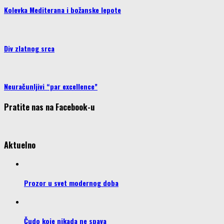
Kolevka Mediterana i božanske lepote
Div zlatnog srca
Neuračunljivi “par excellence”
Pratite nas na Facebook-u
Aktuelno
Prozor u svet modernog doba
Čudo koje nikada ne spava