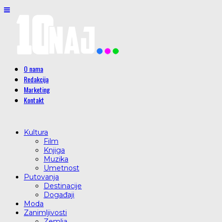
O nama
Redakcija
Marketing
Kontakt
Kultura
Film
Knjiga
Muzika
Umetnost
Putovanja
Destinacije
Događaji
Moda
Zanimljivosti
Zemlja