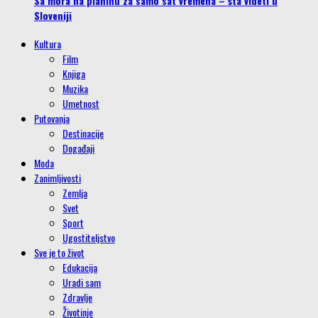
Sa mora na planinu za samo sat vremena – šta videti u
Sloveniji
Kultura
Film
Knjiga
Muzika
Umetnost
Putovanja
Destinacije
Događaji
Moda
Zanimljivosti
Zemlja
Svet
Sport
Ugostiteljstvo
Sve je to život
Edukacija
Uradi sam
Zdravlje
Životinje