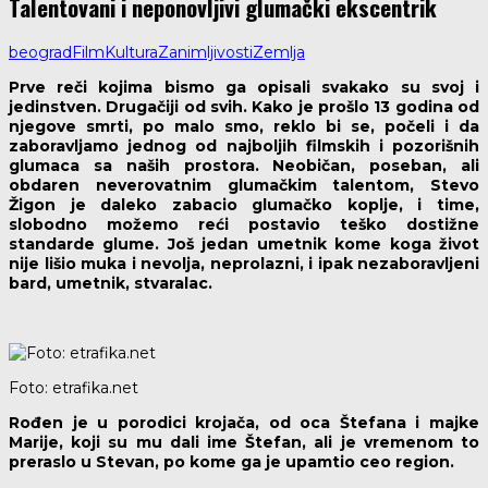
Talentovani i neponovljivi glumački ekscentrik
beograd
Film
Kultura
Zanimljivosti
Zemlja
Prve reči kojima bismo ga opisali svakako su svoj i
jedinstven. Drugačiji od svih. Kako je prošlo 13 godina od
njegove smrti, po malo smo, reklo bi se, počeli i da
zaboravljamo jednog od najboljih filmskih i pozorišnih
glumaca sa naših prostora. Neobičan, poseban, ali
obdaren neverovatnim glumačkim talentom, Stevo
Žigon je daleko zabacio glumačko koplje, i time,
slobodno možemo reći postavio teško dostižne
standarde glume. Još jedan umetnik kome koga život
nije lišio muka i nevolja, neprolazni, i ipak nezaboravljeni
bard, umetnik, stvaralac.
Foto: etrafika.net
Rođen je u porodici krojača, od oca Štefana i majke
Marije, koji su mu dali ime Štefan, ali je vremenom to
preraslo u Stevan, po kome ga je upamtio ceo region.