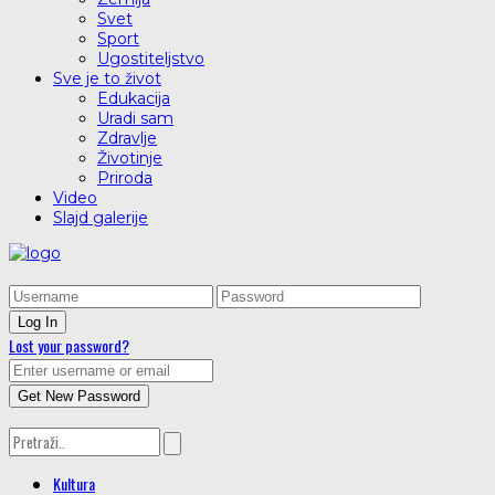
Svet
Sport
Ugostiteljstvo
Sve je to život
Edukacija
Uradi sam
Zdravlje
Životinje
Priroda
Video
Slajd galerije
Lost your password?
Kultura