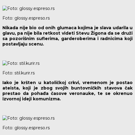
Foto: glossy.espreso.rs
Nikada nije bio od onih glumaca kojima je slava udarila u
glavu, pa nije bila retkost videti Stevu Žigona da se druži
sa pozorišnim suflerima, garderoberima i radnicima koji
postavljaju scenu.
Foto: stil.kurir.rs
Iako je kršten u katoličkoj crkvi, vremenom je postao
ateista, koji je zbog svojih buntovničkih stavova čak
prestao da pohađa časove veronauke, te se okrenuo
izvornoj ideji komunizma.
Foto: glossy.espreso.rs