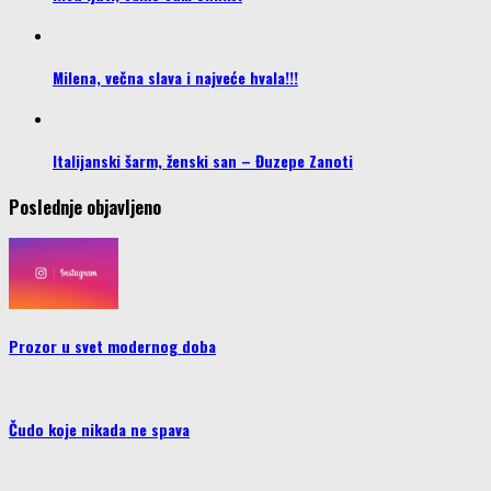
Milena, večna slava i najveće hvala!!!
Italijanski šarm, ženski san – Đuzepe Zanoti
Poslednje objavljeno
Prozor u svet modernog doba
Čudo koje nikada ne spava