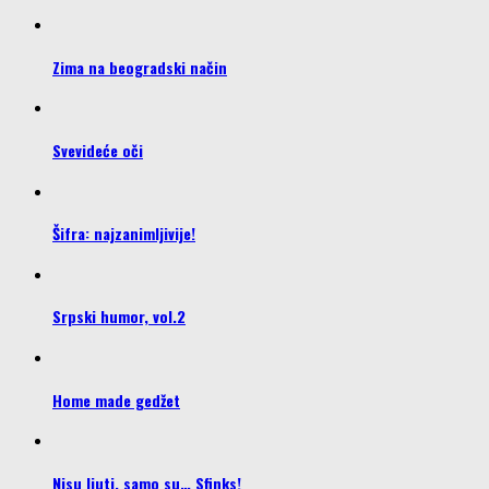
Zima na beogradski način
Svevideće oči
Šifra: najzanimljivije!
Srpski humor, vol.2
Home made gedžet
Nisu ljuti, samo su… Sfinks!